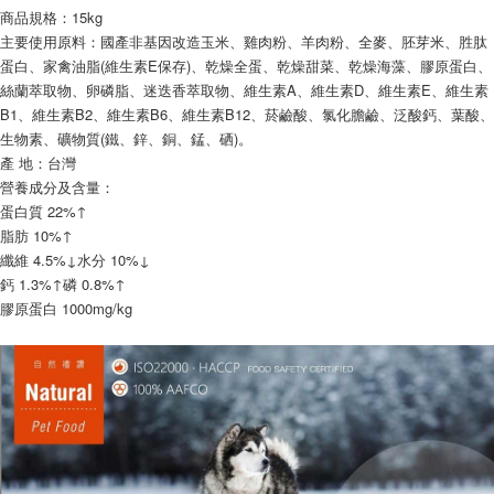
商品規格：15kg
主要使用原料：國產非基因改造玉米、雞肉粉、羊肉粉、全麥、胚芽米、胜肽
蛋白、家禽油脂(維生素E保存)、乾燥全蛋、乾燥甜菜、乾燥海藻、膠原蛋白、
絲蘭萃取物、卵磷脂、迷迭香萃取物、維生素A、維生素D、維生素E、維生素
B1、維生素B2、維生素B6、維生素B12、菸鹼酸、氯化膽鹼、泛酸鈣、葉酸、
生物素、礦物質(鐵、鋅、銅、錳、硒)。
產 地：台灣
營養成分及含量：
蛋白質 22%↑
脂肪 10%↑
纖維 4.5%↓水分 10%↓
鈣 1.3%↑磷 0.8%↑
膠原蛋白 1000mg/kg