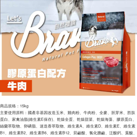
商品規格：15kg
主要使用原料：國產非基因改造玉米、雞肉粉、牛肉粉、全麥、胚芽米、胜肽
蛋白、家禽油脂(維生素E保存)、乾燥全蛋、乾燥甜菜、乾燥海藻、膠原蛋白、
絲蘭萃取物、卵磷脂、迷迭香萃取物、維生素A、維生素D、維生素E、維生素
B1、維生素B2、維生素B6、維生素B12、菸鹼酸、氯化膽鹼、泛酸鈣、葉酸、