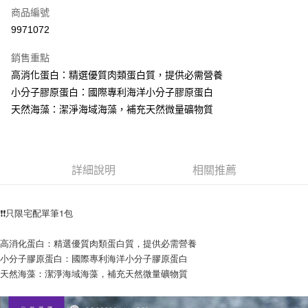
商品編號
LINE Pay
9971072
Apple Pay
銷售重點
悠遊付
高消化蛋白：精選優質肉類蛋白質，提供必需營養
小分子膠原蛋白：國際專利海洋小分子膠原蛋白
AFTEE先享後付
天然海藻：潔淨海域海藻，補充天然微量礦物質
相關說明
【關於「AFTEE先享後付」】
ATM付款
AFTEE先享後付是「在收到商品之後才付款」的支付方式。 讓您購物簡單
便利好安心！
１．簡單：不需註冊會員、不需綁卡、不需儲值。
詳細說明
相關推薦
運送方式
２．便利：只要手機號碼，簡訊認證，即可結帳。
３．安心：先確認商品／服務後，再付款。
宅配
❗❗只限宅配單筆1包
每筆NT$110，滿NT$1,500(含以上)免運費
【「AFTEE先享後付」結帳流程】
１．於結帳方式選擇「AFTEE先享後付」後，將跳轉至「AFTEE先享後付」
外島配送（黑貓宅急便－澎湖、金門、馬祖、綠島）
結帳頁面，進行簡訊認證並確認金額後，即可完成結帳。
高消化蛋白：精選優質肉類蛋白質，提供必需營養
２．訂單成立數日內，您將收到繳費通知簡訊。
小分子膠原蛋白：國際專利海洋小分子膠原蛋白
每筆NT$360
３．收到繳費通知簡訊後14天內，點擊此簡訊中的連結，可透過四大超商／
天然海藻：潔淨海域海藻，補充天然微量礦物質
ATM／網路銀行／等多元方式進行付款，方視為交易完成。
宅配【偏遠地區-依黑貓物流所公告地區為主】
※ 請注意：結帳手續完成當下不需立刻繳費，但若您需要取消訂單，請聯絡
每筆NT$250
購買商品的店家。未經商家同意取消之訂單仍視為有效，需透過AFTEE先享