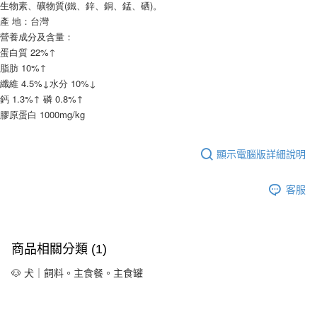
生物素、礦物質(鐵、鋅、銅、錳、硒)。
產 地：台灣
營養成分及含量：
蛋白質 22%↑
脂肪 10%↑
纖維 4.5%↓水分 10%↓
鈣 1.3%↑ 磷 0.8%↑
膠原蛋白 1000mg/kg
顯示電腦版詳細說明
客服
商品相關分類 (1)
🐶 犬｜飼料。主食餐。主食罐