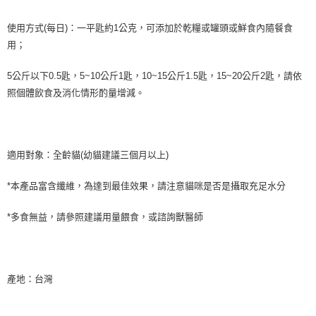
使用方式(每日)：一平匙約1公克，可添加於乾糧或罐頭或鮮食內隨餐食
用；
5公斤以下0.5匙，5~10公斤1匙，10~15公斤1.5匙，15~20公斤2匙，請依
照個體飲食及消化情形酌量增減。
適用對象：全齡貓(幼貓建議三個月以上)
*本產品富含纖維，為達到最佳效果，請注意貓咪是否是攝取充足水分
*多食無益，請參照建議用量餵食，或諮詢獸醫師
產地：台灣