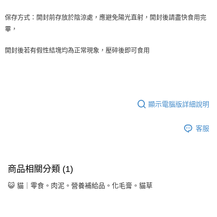
保存方式：開封前存放於陰涼處，應避免陽光直射，開封後請盡快食用完
畢，
開封後若有假性結塊均為正常現象，壓碎後即可食用
顯示電腦版詳細說明
客服
商品相關分類 (1)
😺 貓｜零食。肉泥。營養補給品。化毛膏。貓草