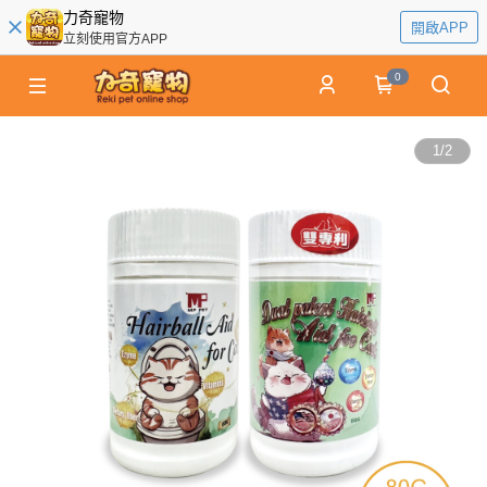
力奇寵物
開啟APP
立刻使用官方APP
0
1
/
2