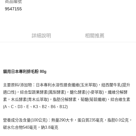
商品編號
LINE Pay
9547155
Apple Pay
悠遊付
詳細說明
相關推薦
AFTEE先享後付
相關說明
【關於「AFTEE先享後付」】
ATM付款
AFTEE先享後付是「在收到商品之後才付款」的支付方式。 讓您購物簡單
便利好安心！
１．簡單：不需註冊會員、不需綁卡、不需儲值。
貓用日本專利排毛粉 80g
運送方式
２．便利：只要手機號碼，簡訊認證，即可結帳。
３．安心：先確認商品／服務後，再付款。
宅配
主要原料/添加物：日本專利水溶性膳食纖維(玉米萃取)，紐西蘭牛乳(提升
每筆NT$110，滿NT$1,500(含以上)免運費
【「AFTEE先享後付」結帳流程】
適口性)，綜合型蔬果酵素(鳳梨酵素)，醣化酵素(小麥萃取)，纖維分解酵
１．於結帳方式選擇「AFTEE先享後付」後，將跳轉至「AFTEE先享後付」
素，木瓜酵素(青木瓜萃取)，脂肪分解酵素，菊醣(菊苣纖維)，綜合維生素
外島配送（黑貓宅急便－澎湖、金門、馬祖、綠島）
結帳頁面，進行簡訊認證並確認金額後，即可完成結帳。
(A、C、D3、E、K3、B2、B6、B12)
２．訂單成立數日內，您將收到繳費通知簡訊。
每筆NT$360
３．收到繳費通知簡訊後14天內，點擊此簡訊中的連結，可透過四大超商／
ATM／網路銀行／等多元方式進行付款，方視為交易完成。
營養成分及含量(100公克)：熱量290大卡，蛋白質235毫克，脂肪0.0公克，
宅配【偏遠地區-依黑貓物流所公告地區為主】
※ 請注意：結帳手續完成當下不需立刻繳費，但若您需要取消訂單，請聯絡
碳水化合物540毫克，鈉3.8毫克
每筆NT$250
購買商品的店家。未經商家同意取消之訂單仍視為有效，需透過AFTEE先享
後付繳納相關費用。