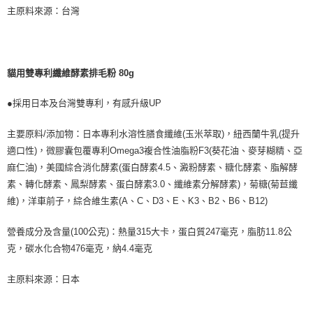
※ 交易是否成功請以「AFTEE先享後付 」之結帳頁面顯示為準，若有關於
主原料來源：台灣
是否繳費成功／繳費後需取消欲退款等相關疑問，請聯繫「AFTEE先享後付
客戶支援中心」
https://netprotections.freshdesk.com/support/home
【注意事項】
貓用雙專利纖維酵素排毛粉 80g
１．透過由恩沛科技股份有限公司提供之「AFTEE先享後付」服務完成之交
易，需依本服務之必要範圍內提供個人資料，並將交易相關給付款項請求債
權轉讓予恩沛科技股份有限公司。
●採用日本及台灣雙專利，有感升級UP
２．關於個人資料處理事宜，請瀏覽以下網址：
https://aftee.tw/terms/#terms3
主要原料/添加物：日本專利水溶性膳食纖維(玉米萃取)，紐西蘭牛乳(提升
３．未成年的使用者請事先徵得法定代理人或監護人之同意方可使用
「AFTEE先享後付」，若未經同意申辦者引起之損失，本公司不負相關責
適口性)，微膠囊包覆專利Omega3複合性油脂粉F3(葵花油、麥芽糊精、亞
任。
麻仁油)，美國綜合消化酵素(蛋白酵素4.5、澱粉酵素、糖化酵素、脂解酵
４．使用「AFTEE先享後付」時，將依據個別帳號之用戶狀況，依本公司即
素、轉化酵素、鳳梨酵素、蛋白酵素3.0、纖維素分解酵素)，菊糖(菊苣纖
時審查核予不同之上限額度；若仍有額度不足之情形，本公司將視審查結果
請求用戶進行身份認證。
維)，洋車前子，綜合維生素(A、C、D3、E、K3、B2、B6、B12)
５．嚴禁一人註冊多個帳號或使用他人資訊註冊。若發現惡意使用之情形，
恩沛科技股份有限公司將有權停止該用戶之使用額度並採取法律行動。
營養成分及含量(100公克)：熱量315大卡，蛋白質247毫克，脂肪11.8公
克，碳水化合物476毫克，納4.4毫克
主原料來源：日本