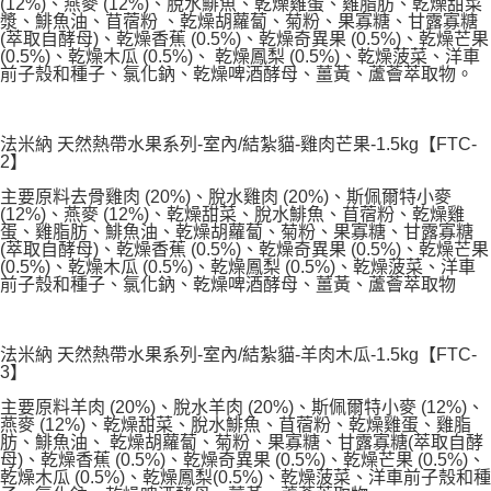
※ 請注意：結帳手續完成當下不需立刻繳費，但若您需要取消訂單，請聯絡
(12%)、燕麥 (12%)、脫水鯡魚、乾燥雞蛋、雞脂肪、乾燥甜菜
每筆NT$250
漿、鯡魚油、苜蓿粉 、乾燥胡蘿蔔、菊粉、果寡糖、甘露寡糖
購買商品的店家。未經商家同意取消之訂單仍視為有效，需透過AFTEE先享
(萃取自酵母)、乾燥香蕉 (0.5%)、乾燥奇異果 (0.5%)、乾燥芒果
後付繳納相關費用。
(0.5%)、乾燥木瓜 (0.5%)、 乾燥鳳梨 (0.5%)、乾燥菠菜、洋車
※ 交易是否成功請以「AFTEE先享後付 」之結帳頁面顯示為準，若有關於
前子殼和種子、氯化鈉、乾燥啤酒酵母、薑黃、蘆薈萃取物。
是否繳費成功／繳費後需取消欲退款等相關疑問，請聯繫「AFTEE先享後付
客戶支援中心」
https://netprotections.freshdesk.com/support/home
【注意事項】
法米納 天然熱帶水果系列-室內/結紮貓-雞肉芒果-1.5kg【FTC-
１．透過由恩沛科技股份有限公司提供之「AFTEE先享後付」服務完成之交
2】
易，需依本服務之必要範圍內提供個人資料，並將交易相關給付款項請求債
主要原料去骨雞肉 (20%)、脫水雞肉 (20%)、斯佩爾特小麥
權轉讓予恩沛科技股份有限公司。
(12%)、燕麥 (12%)、乾燥甜菜、脫水鯡魚、苜蓿粉、乾燥雞
２．關於個人資料處理事宜，請瀏覽以下網址：
蛋、雞脂肪、鯡魚油、乾燥胡蘿蔔、菊粉、果寡糖、甘露寡糖
https://aftee.tw/terms/#terms3
(萃取自酵母)、乾燥香蕉 (0.5%)、乾燥奇異果 (0.5%)、乾燥芒果
３．未成年的使用者請事先徵得法定代理人或監護人之同意方可使用
(0.5%)、乾燥木瓜 (0.5%)、乾燥鳳梨 (0.5%)、乾燥菠菜、洋車
「AFTEE先享後付」，若未經同意申辦者引起之損失，本公司不負相關責
前子殼和種子、氯化鈉、乾燥啤酒酵母、薑黃、蘆薈萃取物
任。
４．使用「AFTEE先享後付」時，將依據個別帳號之用戶狀況，依本公司即
時審查核予不同之上限額度；若仍有額度不足之情形，本公司將視審查結果
法米納 天然熱帶水果系列-室內/結紮貓-羊肉木瓜-1.5kg【FTC-
請求用戶進行身份認證。
3】
５．嚴禁一人註冊多個帳號或使用他人資訊註冊。若發現惡意使用之情形，
恩沛科技股份有限公司將有權停止該用戶之使用額度並採取法律行動。
主要原料羊肉 (20%)、脫水羊肉 (20%)、斯佩爾特小麥 (12%)、
燕麥 (12%)、乾燥甜菜、脫水鯡魚、苜蓿粉、乾燥雞蛋、雞脂
肪、鯡魚油、 乾燥胡蘿蔔、菊粉、果寡糖、甘露寡糖(萃取自酵
母)、乾燥香蕉 (0.5%)、乾燥奇異果 (0.5%)、乾燥芒果 (0.5%)、
乾燥木瓜 (0.5%)、乾燥鳳梨(0.5%)、乾燥菠菜、洋車前子殼和種