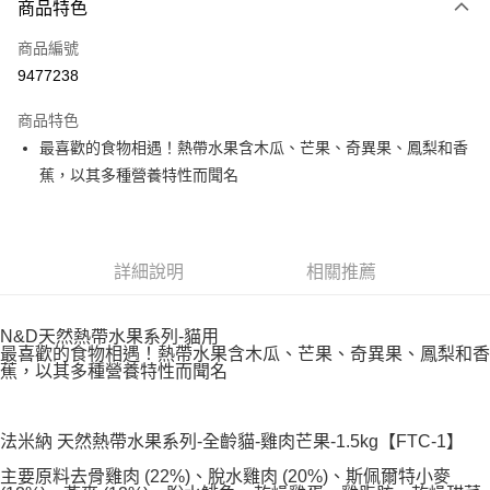
商品特色
信用卡一次付款
商品編號
LINE Pay
9477238
Apple Pay
商品特色
悠遊付
最喜歡的食物相遇！熱帶水果含木瓜、芒果、奇異果、鳳梨和香
蕉，以其多種營養特性而聞名
AFTEE先享後付
相關說明
【關於「AFTEE先享後付」】
ATM付款
AFTEE先享後付是「在收到商品之後才付款」的支付方式。 讓您購物簡單
詳細說明
相關推薦
便利好安心！
１．簡單：不需註冊會員、不需綁卡、不需儲值。
運送方式
２．便利：只要手機號碼，簡訊認證，即可結帳。
３．安心：先確認商品／服務後，再付款。
N&D天然熱帶水果系列-貓用
宅配
最喜歡的食物相遇！熱帶水果含木瓜、芒果、奇異果、鳳梨和香
每筆NT$110，滿NT$1,500(含以上)免運費
蕉，以其多種營養特性而聞名
【「AFTEE先享後付」結帳流程】
１．於結帳方式選擇「AFTEE先享後付」後，將跳轉至「AFTEE先享後付」
外島配送（黑貓宅急便－澎湖、金門、馬祖、綠島）
結帳頁面，進行簡訊認證並確認金額後，即可完成結帳。
２．訂單成立數日內，您將收到繳費通知簡訊。
每筆NT$360
法米納 天然熱帶水果系列-全齡貓-雞肉芒果-1.5kg【FTC-1】
３．收到繳費通知簡訊後14天內，點擊此簡訊中的連結，可透過四大超商／
ATM／網路銀行／等多元方式進行付款，方視為交易完成。
主要原料去骨雞肉 (22%)、脫水雞肉 (20%)、斯佩爾特小麥
宅配【偏遠地區-依黑貓物流所公告地區為主】