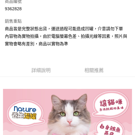
商品編號
LINE Pay
9362828
Apple Pay
銷售重點
悠遊付
商品皆是完整狀態出貨，運送過程可能造成凹罐，介意請勿下單
內容物為實物拍攝，由於電腦螢幕色差、拍攝光線等因素，照片與
AFTEE先享後付
實物會略有差別，商品以實物為準
相關說明
【關於「AFTEE先享後付」】
ATM付款
AFTEE先享後付是「在收到商品之後才付款」的支付方式。 讓您購物簡單
便利好安心！
１．簡單：不需註冊會員、不需綁卡、不需儲值。
詳細說明
相關推薦
運送方式
２．便利：只要手機號碼，簡訊認證，即可結帳。
３．安心：先確認商品／服務後，再付款。
宅配
每筆NT$110，滿NT$1,500(含以上)免運費
【「AFTEE先享後付」結帳流程】
１．於結帳方式選擇「AFTEE先享後付」後，將跳轉至「AFTEE先享後付」
外島配送（黑貓宅急便－澎湖、金門、馬祖、綠島）
結帳頁面，進行簡訊認證並確認金額後，即可完成結帳。
２．訂單成立數日內，您將收到繳費通知簡訊。
每筆NT$360
３．收到繳費通知簡訊後14天內，點擊此簡訊中的連結，可透過四大超商／
ATM／網路銀行／等多元方式進行付款，方視為交易完成。
宅配【偏遠地區-依黑貓物流所公告地區為主】
※ 請注意：結帳手續完成當下不需立刻繳費，但若您需要取消訂單，請聯絡
每筆NT$250
購買商品的店家。未經商家同意取消之訂單仍視為有效，需透過AFTEE先享
後付繳納相關費用。