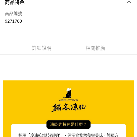
商品特色
信用卡一次付款
商品編號
LINE Pay
9271780
Apple Pay
悠遊付
詳細說明
相關推薦
AFTEE先享後付
相關說明
【關於「AFTEE先享後付」】
ATM付款
AFTEE先享後付是「在收到商品之後才付款」的支付方式。 讓您購物簡單
便利好安心！
１．簡單：不需註冊會員、不需綁卡、不需儲值。
運送方式
２．便利：只要手機號碼，簡訊認證，即可結帳。
３．安心：先確認商品／服務後，再付款。
宅配
每筆NT$110，滿NT$1,500(含以上)免運費
【「AFTEE先享後付」結帳流程】
１．於結帳方式選擇「AFTEE先享後付」後，將跳轉至「AFTEE先享後付」
外島配送（黑貓宅急便－澎湖、金門、馬祖、綠島）
結帳頁面，進行簡訊認證並確認金額後，即可完成結帳。
２．訂單成立數日內，您將收到繳費通知簡訊。
每筆NT$360
３．收到繳費通知簡訊後14天內，點擊此簡訊中的連結，可透過四大超商／
ATM／網路銀行／等多元方式進行付款，方視為交易完成。
宅配【偏遠地區-依黑貓物流所公告地區為主】