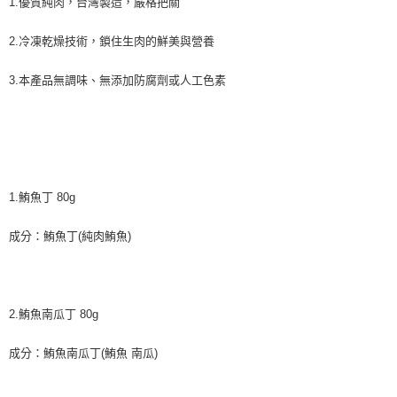
1.優質純肉，台灣製造，嚴格把關
2.冷凍乾燥技術，鎖住生肉的鮮美與營養
3.本產品無調味、無添加防腐劑或人工色素
1.鮪魚丁 80g
成分：鮪魚丁(純肉鮪魚)
2.鮪魚南瓜丁 80g
成分：鮪魚南瓜丁(鮪魚 南瓜)