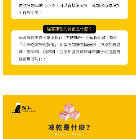
※ 請注意：結帳手續完成當下不需立刻繳費，但若您需要取消訂單，請聯絡
每筆NT$250
購買商品的店家。未經商家同意取消之訂單仍視為有效，需透過AFTEE先享
後付繳納相關費用。
※ 交易是否成功請以「AFTEE先享後付 」之結帳頁面顯示為準，若有關於
是否繳費成功／繳費後需取消欲退款等相關疑問，請聯繫「AFTEE先享後付
客戶支援中心」
https://netprotections.freshdesk.com/support/home
【注意事項】
１．透過由恩沛科技股份有限公司提供之「AFTEE先享後付」服務完成之交
易，需依本服務之必要範圍內提供個人資料，並將交易相關給付款項請求債
權轉讓予恩沛科技股份有限公司。
２．關於個人資料處理事宜，請瀏覽以下網址：
https://aftee.tw/terms/#terms3
３．未成年的使用者請事先徵得法定代理人或監護人之同意方可使用
「AFTEE先享後付」，若未經同意申辦者引起之損失，本公司不負相關責
任。
４．使用「AFTEE先享後付」時，將依據個別帳號之用戶狀況，依本公司即
時審查核予不同之上限額度；若仍有額度不足之情形，本公司將視審查結果
請求用戶進行身份認證。
５．嚴禁一人註冊多個帳號或使用他人資訊註冊。若發現惡意使用之情形，
恩沛科技股份有限公司將有權停止該用戶之使用額度並採取法律行動。