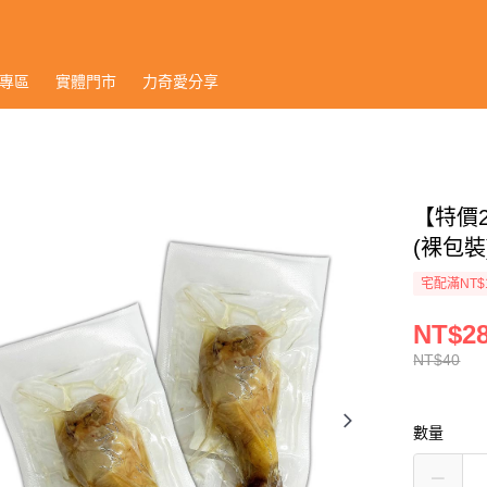
專區
實體門市
力奇愛分享
【特價
(裸包裝)
宅配滿NT$
NT$2
NT$40
數量