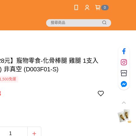
0
28元】寵物零食-化骨棒腿 雞腿 1支入
 非真空 (D003F01-S)
1,500免運
8