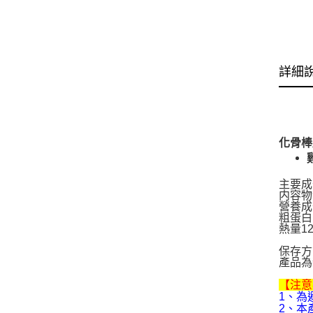
詳細
化骨棒
主要成
内容物淨
營養成
粗蛋白1
熱量12
保存方
產品為
【注意
1、為
2、本