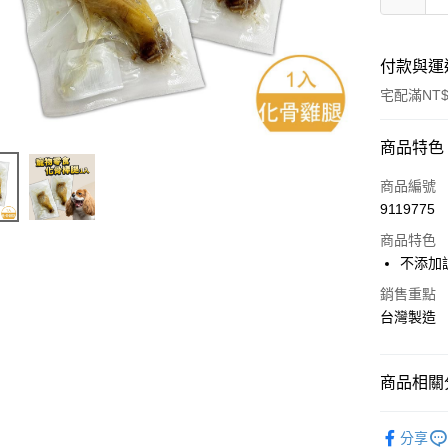
付款與運
宅配滿NT$
付款方式
商品特色
信用卡一
商品編號
9119775
LINE Pay
商品特色
Apple Pay
不添加
悠遊付
銷售重點
台灣製造
AFTEE先
相關說明
【關於「A
商品相關分
ATM付款
AFTEE
便利好安
🐶 犬｜
１．簡單
分享
２．便利