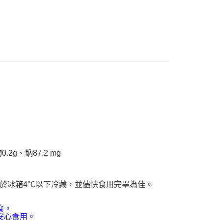
推薦
：先確認商品／服務後，再付款。
EE先享後付」結帳流程】
10，滿NT$1,500(含以上)免運費
方式選擇「AFTEE先享後付」後，將跳轉至「AFTEE先享後
頁面，進行簡訊認證並確認金額後，即可完成結帳。
（黑貓宅急便－澎湖、金門、馬祖、綠島）
成立數日內，您將收到繳費通知簡訊。
費通知簡訊後14天內，點擊此簡訊中的連結，可透過四大超商
60
網路銀行／等多元方式進行付款，方視為交易完成。
：結帳手續完成當下不需立刻繳費，但若您需要取消訂單，請聯
遠地區-依黑貓物流所公告地區為主】
的店家。未經商家同意取消之訂單仍視為有效，需透過AFTEE
繳納相關費用。
50
否成功請以「AFTEE先享後付 」之結帳頁面顯示為準，若有關於
功／繳費後需取消欲退款等相關疑問，請聯繫「AFTEE先享後
援中心」
https://netprotections.freshdesk.com/support/home
項】
恩沛科技股份有限公司提供之「AFTEE先享後付」服務完成之
2g、鈉87.2 mg
依本服務之必要範圍內提供個人資料，並將交易相關給付款項請
讓予恩沛科技股份有限公司。
個人資料處理事宜，請瀏覽以下網址：
於冰箱4℃以下冷藏，並儘快食用完畢為佳。
ee.tw/terms/#terms3
年的使用者請事先徵得法定代理人或監護人之同意方可使用
E先享後付」，若未經同意申辦者引起之損失，本公司不負相關責
食。
安心食用。