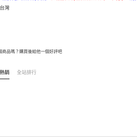
４．使用「
即時審查
台灣
結果請求
５．嚴禁
形，恩沛
動。
個商品嗎？購買後給他一個好評吧
熱銷
全站排行