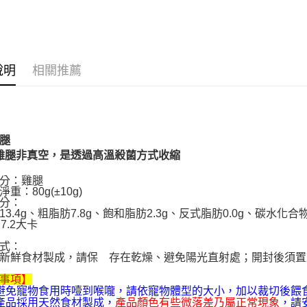
人氣商品
運送方式
３．安心
宅配
【「AFT
每筆NT$1
１．於結帳
付」結帳
說明
相關推薦
外島配送
２．訂單
３．收到繳
每筆NT$3
／ATM／
※ 請注意
宅配【偏
絡購買商品
先享後付
每筆NT$2
腿
※ 交易是
雞腿非真空，是透過高溫殺菌方式收縮
是否繳費成
付客戶支
分：雞腿
重：80g(±10g)
【注意事
分：
１．透過由
3.4g、粗脂肪7.8g、飽和脂肪2.3g、反式脂肪0.0g、碳水化合物0.
交易，需
7.2大卡
求債權轉
式：
２．關於
新鮮食材製成，請保 存在乾燥、避免陽光直射處；開封後須置
https://aft
３．未成
事項】
「AFTE
避免寵物食用時噎到喉嚨，請依寵物體型的大小，加以裁切後餵
任。
產品採用天然食材製成，
產品顏色有些微落差乃屬正常現象
，請