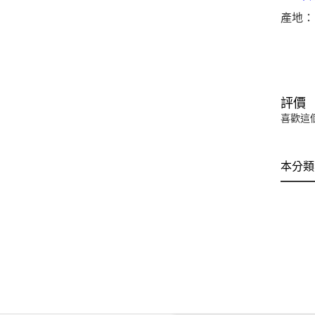
產地：
評價
喜歡這
本分類