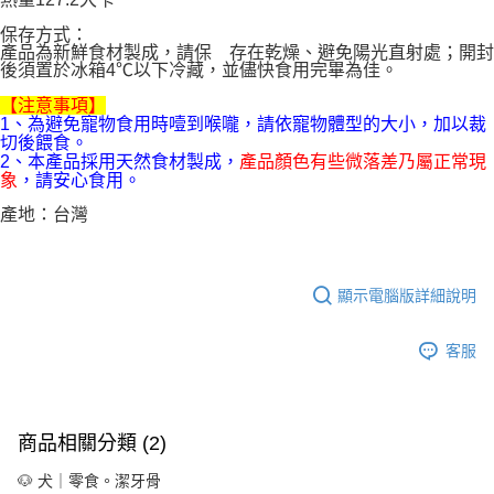
客戶支援中心」
https://netprotections.freshdesk.com/support/home
保存方式：
【注意事項】
產品為新鮮食材製成，請保 存在乾燥、避免陽光直射處；開封
１．透過由恩沛科技股份有限公司提供之「AFTEE先享後付」服務完成之交
後須置於冰箱4℃以下冷藏，並儘快食用完畢為佳。
易，需依本服務之必要範圍內提供個人資料，並將交易相關給付款項請求債
【注意事項】
權轉讓予恩沛科技股份有限公司。
1、為避免寵物食用時噎到喉嚨，請依寵物體型的大小，加以裁
２．關於個人資料處理事宜，請瀏覽以下網址：
切後餵食。
https://aftee.tw/terms/#terms3
2、本產品採用天然食材製成，
產品顏色有些微落差乃屬正常現
３．未成年的使用者請事先徵得法定代理人或監護人之同意方可使用
象
，請安心食用。
「AFTEE先享後付」，若未經同意申辦者引起之損失，本公司不負相關責
任。
產地：台灣
４．使用「AFTEE先享後付」時，將依據個別帳號之用戶狀況，依本公司即
時審查核予不同之上限額度；若仍有額度不足之情形，本公司將視審查結果
請求用戶進行身份認證。
５．嚴禁一人註冊多個帳號或使用他人資訊註冊。若發現惡意使用之情形，
顯示電腦版詳細說明
恩沛科技股份有限公司將有權停止該用戶之使用額度並採取法律行動。
客服
商品相關分類 (2)
🐶 犬｜零食。潔牙骨