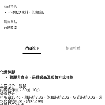
Apple Pay
商品特色
悠遊付
不添加調味料，低鹽低脂
AFTEE先享後付
銷售重點
相關說明
台灣製造
【關於「AFTEE先享後付」】
ATM付款
AFTEE先享後付是「在收到商品之後才付款」的支付方式。 讓您購物簡單
便利好安心！
１．簡單：不需註冊會員、不需綁卡、不需儲值。
運送方式
２．便利：只要手機號碼，簡訊認證，即可結帳。
詳細說明
相關推薦
３．安心：先確認商品／服務後，再付款。
宅配
每筆NT$110，滿NT$1,500(含以上)免運費
【「AFTEE先享後付」結帳流程】
１．於結帳方式選擇「AFTEE先享後付」後，將跳轉至「AFTEE先享後付」
外島配送（黑貓宅急便－澎湖、金門、馬祖、綠島）
結帳頁面，進行簡訊認證並確認金額後，即可完成結帳。
化骨棒腿
２．訂單成立數日內，您將收到繳費通知簡訊。
每筆NT$360
雞腿非真空，是透過高溫殺菌方式收縮
３．收到繳費通知簡訊後14天內，點擊此簡訊中的連結，可透過四大超商／
ATM／網路銀行／等多元方式進行付款，方視為交易完成。
宅配【偏遠地區-依黑貓物流所公告地區為主】
※ 請注意：結帳手續完成當下不需立刻繳費，但若您需要取消訂單，請聯絡
主要成分：雞腿
内容物淨重：80g(±10g)
每筆NT$250
購買商品的店家。未經商家同意取消之訂單仍視為有效，需透過AFTEE先享
營養成分：
後付繳納相關費用。
粗蛋白13.4g、粗脂肪7.8g、飽和脂肪2.3g、反式脂肪0.0g、碳
※ 交易是否成功請以「AFTEE先享後付 」之結帳頁面顯示為準，若有關於
水化合物0.2g、鈉87.2 mg
是否繳費成功／繳費後需取消欲退款等相關疑問，請聯繫「AFTEE先享後付
熱量127.2大卡