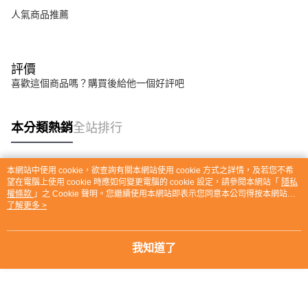
人氣商品推薦
評價
喜歡這個商品嗎？購買後給他一個好評吧
本分類熱銷
全站排行
本網站中使用 cookie，欲查詢有關本網站使用 cookie 方式之詳情，及若您不希
熱門標籤
望在電腦上使用 cookie 時應如何變更電腦的 cookie 設定，請參閱本網站「
隱私
權條款
」之 Cookie 聲明。您繼續使用本網站即表示您同意本公司得按本網站使
用條款之 Cookie 聲明使用 cookie。
了解更多 >
我知道了