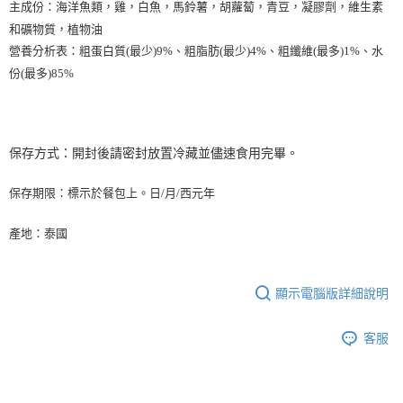
主成份：海洋魚類，雞，白魚，馬鈴薯，胡蘿蔔，青豆，凝膠劑，維生素
和礦物質，植物油
營養分析表：粗蛋白質(最少)9%、粗脂肪(最少)4%、粗纖維(最多)1%、水
份(最多)85%
保存方式：開封後請密封放置冷藏並儘速食用完畢。
保存期限：標示於餐包上。日/月/西元年
產地：泰國
顯示電腦版詳細說明
客服