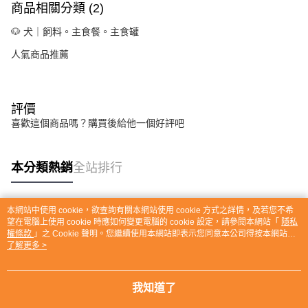
商品相關分類 (2)
🐶 犬｜飼料。主食餐。主食罐
人氣商品推薦
評價
喜歡這個商品嗎？購買後給他一個好評吧
本分類熱銷
全站排行
本網站中使用 cookie，欲查詢有關本網站使用 cookie 方式之詳情，及若您不希
熱門標籤
望在電腦上使用 cookie 時應如何變更電腦的 cookie 設定，請參閱本網站「
隱私
權條款
」之 Cookie 聲明。您繼續使用本網站即表示您同意本公司得按本網站使
用條款之 Cookie 聲明使用 cookie。
了解更多 >
我知道了