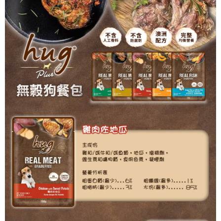
ATM／網路銀行／等多元方式進行付款，方視為交易完成。
宅配【偏遠地區-依黑貓物流所公告地區為主】
※ 請注意：結帳手續完成當下不需立刻繳費，但若您需要取消訂單，請聯絡
每筆NT$250
購買商品的店家。未經商家同意取消之訂單仍視為有效，需透過AFTEE先享
後付繳納相關費用。
※ 交易是否成功請以「AFTEE先享後付 」之結帳頁面顯示為準，若有關於
是否繳費成功／繳費後需取消欲退款等相關疑問，請聯繫「AFTEE先享後付
客戶支援中心」
https://netprotections.freshdesk.com/support/home
【注意事項】
１．透過由恩沛科技股份有限公司提供之「AFTEE先享後付」服務完成之交
易，需依本服務之必要範圍內提供個人資料，並將交易相關給付款項請求債
權轉讓予恩沛科技股份有限公司。
２．關於個人資料處理事宜，請瀏覽以下網址：
https://aftee.tw/terms/#terms3
３．未成年的使用者請事先徵得法定代理人或監護人之同意方可使用
「AFTEE先享後付」，若未經同意申辦者引起之損失，本公司不負相關責
任。
４．使用「AFTEE先享後付」時，將依據個別帳號之用戶狀況，依本公司即
時審查核予不同之上限額度；若仍有額度不足之情形，本公司將視審查結果
請求用戶進行身份認證。
５．嚴禁一人註冊多個帳號或使用他人資訊註冊。若發現惡意使用之情形，
恩沛科技股份有限公司將有權停止該用戶之使用額度並採取法律行動。