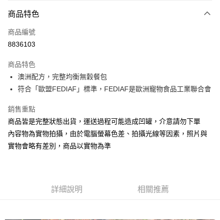
付款方式
商品特色
信用卡一次付款
商品編號
LINE Pay
8836103
Apple Pay
商品特色
悠遊付
澳洲配方，完整均衡無穀餐包
符合「歐盟FEDIAF」標準，FEDIAF是歐洲寵物食品工業聯合會
AFTEE先享後付
相關說明
銷售重點
【關於「AFTEE先享後付」】
商品皆是完整狀態出貨，運送過程可能造成凹罐，介意請勿下單
ATM付款
AFTEE先享後付是「在收到商品之後才付款」的支付方式。 讓您購物簡單
內容物為實物拍攝，由於電腦螢幕色差、拍攝光線等因素，照片與
便利好安心！
１．簡單：不需註冊會員、不需綁卡、不需儲值。
實物會略有差別，商品以實物為準
運送方式
２．便利：只要手機號碼，簡訊認證，即可結帳。
３．安心：先確認商品／服務後，再付款。
宅配
每筆NT$110，滿NT$1,500(含以上)免運費
【「AFTEE先享後付」結帳流程】
１．於結帳方式選擇「AFTEE先享後付」後，將跳轉至「AFTEE先享後付」
詳細說明
相關推薦
外島配送（黑貓宅急便－澎湖、金門、馬祖、綠島）
結帳頁面，進行簡訊認證並確認金額後，即可完成結帳。
２．訂單成立數日內，您將收到繳費通知簡訊。
每筆NT$360
３．收到繳費通知簡訊後14天內，點擊此簡訊中的連結，可透過四大超商／