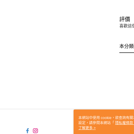
評價
喜歡這
本分類
本網站中使用 cookie，欲查詢有關
設定，請參閱本網站「
隱私權條款
使用 cookie。
了解更多 >