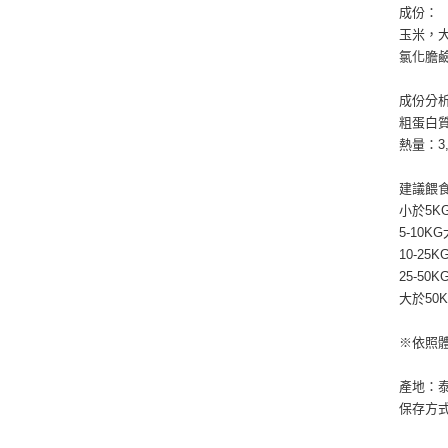
成份：
玉米，
氯化膽
成份分
粗蛋白質
熱量：3,0
建議餵
小於5KG
5-10KG
10-25K
25-50K
大於50K
※依照體
產地：
保存方