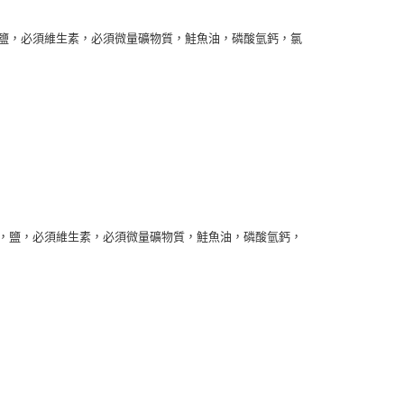
依本服務之必要範圍內提供個人資料，並將交易相關給付款項請
讓予恩沛科技股份有限公司。
鹽，必須維生素，必須微量礦物質，鮭魚油，磷酸氫鈣，氯
個人資料處理事宜，請瀏覽以下網址：
ee.tw/terms/#terms3
年的使用者請事先徵得法定代理人或監護人之同意方可使用
E先享後付」，若未經同意申辦者引起之損失，本公司不負相關責
AFTEE先享後付」時，將依據個別帳號之用戶狀況，依本公司
核予不同之上限額度；若仍有額度不足之情形，本公司將視審查
用戶進行身份認證。
一人註冊多個帳號或使用他人資訊註冊。若發現惡意使用之情
科技股份有限公司將有權停止該用戶之使用額度並採取法律行
，鹽，必須維生素，必須微量礦物質，鮭魚油，磷酸氫鈣，