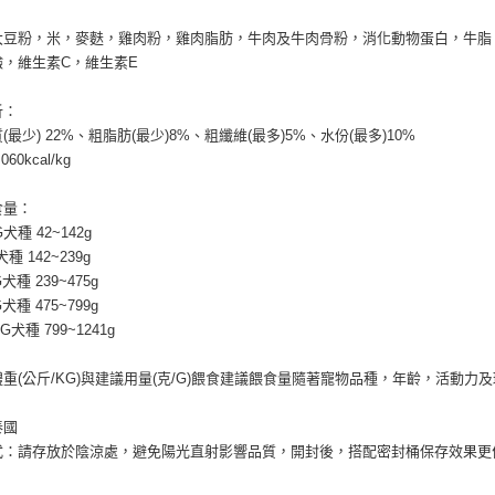
大豆粉，米，麥麩，雞肉粉，雞肉脂肪，牛肉及牛肉骨粉，消化動物蛋白，牛脂
鹼，維生素C，維生素E
析：
(最少) 22%、粗脂肪(最少)8%、粗纖維(最多)5%、水份(最多)10%
60kcal/kg
食量：
犬種 42~142g
犬種 142~239g
G犬種 239~475g
G犬種 475~799g
G犬種 799~1241g
重(公斤/KG)與建議用量(克/G)餵食建議餵食量隨著寵物品種，年齡，活動
泰國
式：請存放於陰涼處，避免陽光直射影響品質，開封後，搭配密封桶保存效果更