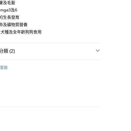
膚及毛髮
享後付
mga3及6
的生長發育
FTEE先享後付」】
命及礦物質營養
先享後付是「在收到商品之後才付款」的支付方式。 讓您購物簡單
心！
有犬種及全年齡狗狗食用
：不需註冊會員、不需綁卡、不需儲值。
：只要手機號碼，簡訊認證，即可結帳。
：先確認商品／服務後，再付款。
類 (2)
EE先享後付」結帳流程】
10，滿NT$1,500(含以上)免運費
方式選擇「AFTEE先享後付」後，將跳轉至「AFTEE先享後
飼料。主食餐。主食罐
頁面，進行簡訊認證並確認金額後，即可完成結帳。
客服
推薦
（黑貓宅急便－澎湖、金門、馬祖、綠島）
成立數日內，您將收到繳費通知簡訊。
費通知簡訊後14天內，點擊此簡訊中的連結，可透過四大超商
60
網路銀行／等多元方式進行付款，方視為交易完成。
：結帳手續完成當下不需立刻繳費，但若您需要取消訂單，請聯
遠地區-依黑貓物流所公告地區為主】
的店家。未經商家同意取消之訂單仍視為有效，需透過AFTEE
繳納相關費用。
50
否成功請以「AFTEE先享後付 」之結帳頁面顯示為準，若有關於
功／繳費後需取消欲退款等相關疑問，請聯繫「AFTEE先享後
援中心」
https://netprotections.freshdesk.com/support/home
項】
恩沛科技股份有限公司提供之「AFTEE先享後付」服務完成之