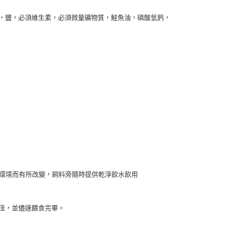
，鹽，必須維生素，必須微量礦物質，鮭魚油，磷酸氫鈣，
力及環境而有所改變，飼料旁隨時提供乾淨飲水飲用
佳，並儘速餵食完畢。