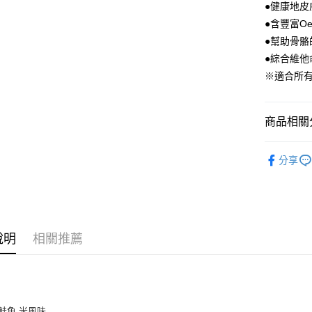
●健康地皮
AFTEE先
●含豐富Oe
相關說明
●幫助骨骼
【關於「A
ATM付款
●綜合維他
AFTEE
便利好安
※適合所
１．簡單
２．便利
運送方式
３．安心
商品相關分
宅配
【「AFT
每筆NT$1
１．於結帳
🐶 犬｜
付」結帳
分享
人氣商品
外島配送
２．訂單
３．收到繳
每筆NT$3
／ATM／
※ 請注意
宅配【偏
絡購買商品
先享後付
每筆NT$2
說明
相關推薦
※ 交易是
是否繳費成
付客戶支
【注意事
１．透過由
鮭魚 米風味