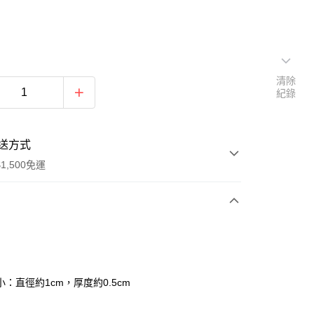
清除
紀錄
送方式
1,500免運
次付款
：直徑約1cm，厚度約0.5cm