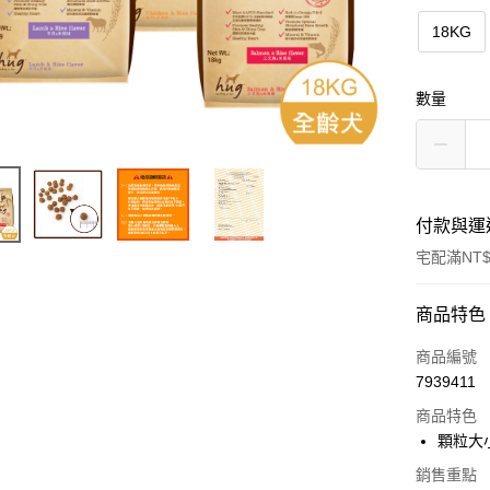
18KG
數量
付款與運
宅配滿NT$
付款方式
商品特色
信用卡一
商品編號
7939411
LINE Pay
商品特色
Apple Pay
顆粒大小
悠遊付
銷售重點