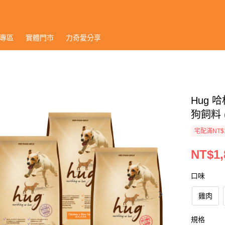
專區
實體門市
力奇愛分享
Hug 
狗飼料 (
宅配滿NT$
NT$1,
口味
雞肉
規格