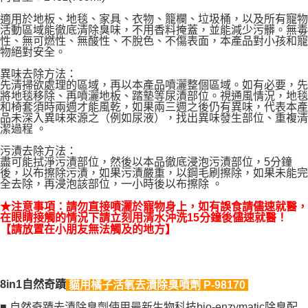
※ 請注意：結帳手續完成當下不需立刻繳費，但若您需要取消訂單，請聯絡
每筆NT$250
購買商品的店家。未經商家同意取消之訂單仍視為有效，需透過AFTEE先享
適用於地板、地毯、家具、衣物、籠欄、垃圾桶，以及所有寵物
後付繳納相關費用。
活動區域能徹底清除臭味，不用香料掩蓋，並能減少污髒。無毒
※ 交易是否成功請以「AFTEE先享後付 」之結帳頁面顯示為準，若有關於
性、無可燃性、無酸性、不脫色、不傷表面，本產品對小孩和寵
是否繳費成功／繳費後需取消欲退款等相關疑問，請聯繫「AFTEE先享後付
物絕對安全。
客戶支援中心」
https://netprotections.freshdesk.com/support/home
異味去除方法：
先清掃欲處理的區域，再以本產品噴灑整個區域。如有必要，先
【注意事項】
將地毯移除、再噴灑地板、踏墊等尿漬部位。視通風情況，地毯
１．透過由恩沛科技股份有限公司提供之「AFTEE先享後付」服務完成之交
和椅套須時兩週才能風乾，如果兩三週之後仍有異味，代表本產
易，需依本服務之必要範圍內提供個人資料，並將交易相關給付款項請求債
品未深入異味來源之（例如尿液），找出異味發生部位、重複清
權轉讓予恩沛科技股份有限公司。
潔過程 。
２．關於個人資料處理事宜，請瀏覽以下網址：
https://aftee.tw/terms/#terms3
污漬去除方法：
盡可能拭淨污漬部位，然後以本品徹底浸泡污漬部位，5分鐘
３．未成年的使用者請事先徵得法定代理人或監護人之同意方可使用
後，以布擦除污漬，如果污漬嚴重，以鋼毛刷擦除，如果未能完
「AFTEE先享後付」，若未經同意申辦者引起之損失，本公司不負相關責
全去除，再浸泡該部位，一小時後以布擦除 。
任。
４．使用「AFTEE先享後付」時，將依據個別帳號之用戶狀況，依本公司即
★注意事項：請勿直接噴灑於寵物身上，如有誤食請儘速就醫，
時審查核予不同之上限額度；若仍有額度不足之情形，本公司將視審查結果
在眼睛接觸的情況下請立刻用清水沖洗15分鐘後儘速就醫！
請求用戶進行身份認證。
【請放置在小朋友無法觸及的地方】
５．嚴禁一人註冊多個帳號或使用他人資訊註冊。若發現惡意使用之情形，
恩沛科技股份有限公司將有權停止該用戶之使用額度並採取法律行動。
8in1自然奇蹟
貓用橘子活氧去漬除臭噴劑 P-98170
■ 自然奇蹟去漬除臭劑使用最新生物科技bio-enzymatic除臭配