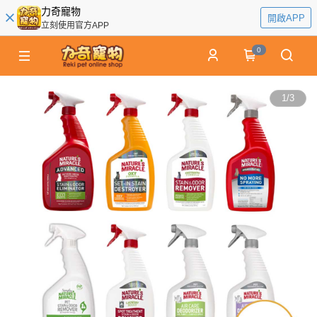
力奇寵物
開啟APP
立刻使用官方APP
0
1
/
3