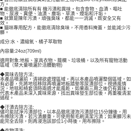
方。
■ 能徹底清除所有有 機污漬和異味，包含食物、血漬、嘔吐
物、尿液、糞便、油漬、塵垢、草漬、煙垢和汗垢。
■ 就算是陳年污漬，頑強臭味，都能一一消滅，既安全又有
效。
■ 貓咪專用配方，能徹底清除臭味，不用香料掩蓋，並能減少污
髒。
成分:水、濃縮氧、橘子萃取物
內容量:24oz(709ml)
適用對象:地板、家具衣物、籠欄、垃圾桶，以及所有寵物活動
區域（禁大量噴灑於活體動物)
◆異味去除方法:
本產品噴灑前，清掃欲處理區域，再以本產品噴灑整個區域，如
有必要，先將地毯移除再噴灑地板踏墊等尿漬部位。視通風情
況，地毯和椅套須時兩週才能風乾，如果兩三周之後仍有異味，
代表木產品未深入異味來源，找出異味發生部位後，再重複清潔
過程。
◆汙漬去除方法:
儘可能拭淨污漬部位，以本品徹底浸泡污漬部位15分鐘後，用
布擦除污漬，若污漬嚴重，可使用鬃毛刷清潔污漬；如果髒污未
能完全去除，則再浸泡該部位1小時後，用布擦除。
◆衣物清洗: