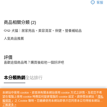
客服
商品相關分類 (2)
🐶😺 犬貓｜居家用品。美容清潔。保健。營養補給品
人氣商品推薦
評價
喜歡這個商品嗎？購買後給他一個好評吧
本分類熱銷
全站排行
本網站中使用 cookie，欲查詢有關本網站使用 cookie 方式之詳情，及若您不希
熱門標籤
望在電腦上使用 cookie 時應如何變更電腦的 cookie 設定，請參閱本網站「
隱私
權條款
」之 Cookie 聲明。您繼續使用本網站即表示您同意本公司得按本網站使
用條款之 Cookie 聲明使用 cookie。
了解更多 >