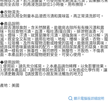
布擦除污漬，若污漬嚴重，可使用鬃毛刷清潔污漬；如果髒污未
能完全去除，則再浸泡該部位1小時後，用布擦除。
◆衣物清洗:
清洗前先用全劑量本品浸透污漬和異味區，再正常清洗即可。
◆產品說明:
此款去漬除臭劑，含天然酵素，能徹底去除所有有機污漬和異
味，包括食物污漬，血漬，嘔吐漬(蛋白質) ，排泄物油漬、污
垢、煙味、汗漬、就算是陳年污漬，頑強臭味，也可以分解、消
滅，既安全又有效。適用在地毯、地板、樓梯、家俱、衣物、籠
藍、垃圾桶、及所有寵物活動或睡覺的區域，能徹底清除異味，
絕非採用香味蓋過臭味的配方，徹底消除尿尿產生的惡臭，新尿
舊漬一樣有效。無毒性、無可燃性、無酸性、不脫色、不傷表
面、本產品對小孩和寵物絕對安全，可安心使用。
◆使用說明:
1.使用前，請先充分搖晃。 2.本產品請勿稀釋，以免影響效果。
3.使用本產品前，請勿使用其他清潔劑，以免造成化學作用，讓
污漬更難清除【請放置在小朋友無法觸及的地方】
產地：美國
顯示電腦版詳細說明