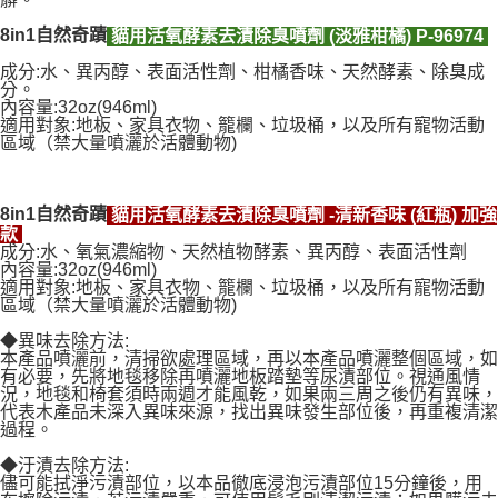
8in1自然奇蹟
貓用活氧酵素去漬除臭噴劑 (淡雅柑橘) P-96974
成分:水、異丙醇、表面活性劑、柑橘香味、天然酵素、除臭成
分。
內容量:32oz(946ml)
適用對象:地板、家具衣物、籠欄、垃圾桶，以及所有寵物活動
區域（禁大量噴灑於活體動物)
8in1自然奇蹟
貓用活氧酵素去漬除臭噴劑 -清新香味 (紅瓶) 加強
款
成分:水、氧氣濃縮物、天然植物酵素、異丙醇、表面活性劑
內容量:32oz(946ml)
適用對象:地板、家具衣物、籠欄、垃圾桶，以及所有寵物活動
區域（禁大量噴灑於活體動物)
◆異味去除方法:
本產品噴灑前，清掃欲處理區域，再以本產品噴灑整個區域，如
有必要，先將地毯移除再噴灑地板踏墊等尿漬部位。視通風情
況，地毯和椅套須時兩週才能風乾，如果兩三周之後仍有異味，
代表木產品未深入異味來源，找出異味發生部位後，再重複清潔
過程。
◆汙漬去除方法:
儘可能拭淨污漬部位，以本品徹底浸泡污漬部位15分鐘後，用