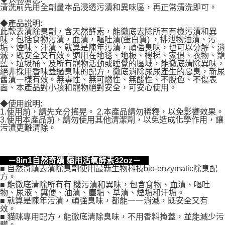
清洗前先用全劑量本品浸透污漬和異味區，再正常清洗即可。
◆產品說明:
此款去漬除臭劑，含天然酵素，能徹底去除所有有機污漬和異
味，包括食物污漬，血漬，嘔吐漬(蛋白質) ，排泄物油漬、污
垢、煙味、汗漬、就算是陳年污漬，頑強臭味，也可以分解、消
滅，既安全又有效。適用在地毯、地板、樓梯、家俱、衣物、籠
藍、垃圾桶、及所有寵物活動或睡覺的區域，能徹底清除異味，
絕非採用香味蓋過臭味的配方，徹底消除尿尿產生的惡臭，新尿
舊漬一樣有效。無毒性、無可燃性、無酸性、不脫色、不傷表
面、本產品對小孩和寵物絕對安全，可安心使用。
◆使用說明:
1.使用前，請先充分搖晃。 2.本產品請勿稀釋，以免影響效果。
3.使用本產品前，請勿使用其他清潔劑，以免造成化學作用，讓
污漬更難清除。
－8in1自然奇蹟 貓用活氧酵素32oz－
■ 自然奇蹟去漬除臭劑使用最新生物科技bio-enzymatic除臭配
方。
■ 能徹底清除所有有 機污漬和異味，包含食物、血漬、嘔吐
物、尿液、糞便、油漬、塵垢、草漬、煙垢和汗垢。
■ 就算是陳年污漬，頑強臭味，都能一一消滅，既安全又有
效。
■ 貓咪專用配方，能徹底清除臭味，不用香料掩蓋，並能減少污
髒。