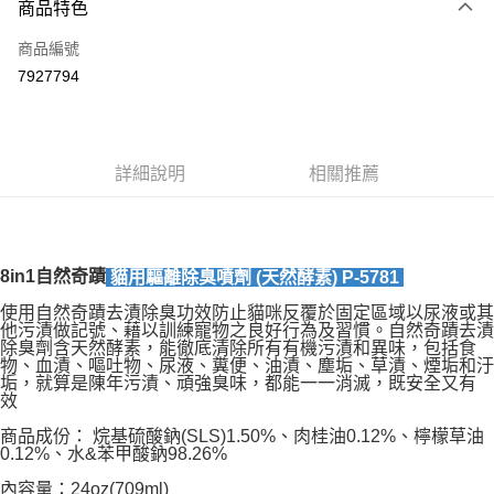
商品特色
信用卡一次付款
商品編號
LINE Pay
7927794
Apple Pay
悠遊付
詳細說明
相關推薦
AFTEE先享後付
相關說明
【關於「AFTEE先享後付」】
ATM付款
AFTEE先享後付是「在收到商品之後才付款」的支付方式。 讓您購物簡單
8in1自然奇蹟
貓用驅離除臭噴劑 (天然酵素) P-5781
便利好安心！
１．簡單：不需註冊會員、不需綁卡、不需儲值。
運送方式
使用自然奇蹟去漬除臭功效防止貓咪反覆於固定區域以尿液或其
２．便利：只要手機號碼，簡訊認證，即可結帳。
他污漬做記號、藉以訓練寵物之良好行為及習慣。自然奇蹟去漬
３．安心：先確認商品／服務後，再付款。
宅配
除臭劑含天然酵素，能徹底清除所有有機污漬和異味，包括食
物、血漬、嘔吐物、尿液、糞便、油漬、塵垢、草漬、煙垢和汙
每筆NT$110，滿NT$1,500(含以上)免運費
【「AFTEE先享後付」結帳流程】
垢，就算是陳年污漬、頑強臭味，都能一一消滅，既安全又有
１．於結帳方式選擇「AFTEE先享後付」後，將跳轉至「AFTEE先享後付」
效
外島配送（黑貓宅急便－澎湖、金門、馬祖、綠島）
結帳頁面，進行簡訊認證並確認金額後，即可完成結帳。
商品成份： 烷基硫酸鈉(SLS)1.50%、肉桂油0.12%、檸檬草油
２．訂單成立數日內，您將收到繳費通知簡訊。
每筆NT$360
0.12%、水&苯甲酸鈉98.26%
３．收到繳費通知簡訊後14天內，點擊此簡訊中的連結，可透過四大超商／
ATM／網路銀行／等多元方式進行付款，方視為交易完成。
宅配【偏遠地區-依黑貓物流所公告地區為主】
內容量：24oz(709ml)