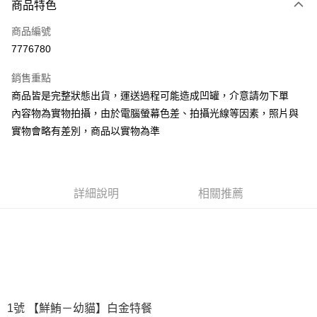
商品特色
信用卡一次付款
商品編號
LINE Pay
7776780
Apple Pay
銷售重點
悠遊付
商品皆是完整狀態出貨，運送過程可能造成凹罐，介意請勿下單
內容物為實物拍攝，由於電腦螢幕色差、拍攝光線等因素，照片與
AFTEE先享後付
實物會略有差別，商品以實物為準
相關說明
【關於「AFTEE先享後付」】
ATM付款
AFTEE先享後付是「在收到商品之後才付款」的支付方式。 讓您購物簡單
便利好安心！
１．簡單：不需註冊會員、不需綁卡、不需儲值。
詳細說明
相關推薦
運送方式
２．便利：只要手機號碼，簡訊認證，即可結帳。
３．安心：先確認商品／服務後，再付款。
宅配
每筆NT$110，滿NT$1,500(含以上)免運費
【「AFTEE先享後付」結帳流程】
１．於結帳方式選擇「AFTEE先享後付」後，將跳轉至「AFTEE先享後付」
外島配送（黑貓宅急便－澎湖、金門、馬祖、綠島）
結帳頁面，進行簡訊認證並確認金額後，即可完成結帳。
２．訂單成立數日內，您將收到繳費通知簡訊。
每筆NT$360
３．收到繳費通知簡訊後14天內，點擊此簡訊中的連結，可透過四大超商／
ATM／網路銀行／等多元方式進行付款，方視為交易完成。
1號 【鮮鮪－幼貓】白金特餐
宅配【偏遠地區-依黑貓物流所公告地區為主】