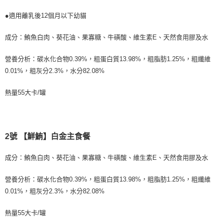
※ 請注意：結帳手續完成當下不需立刻繳費，但若您需要取消訂單，請聯絡
每筆NT$250
購買商品的店家。未經商家同意取消之訂單仍視為有效，需透過AFTEE先享
●適用離乳後12個月以下幼貓
後付繳納相關費用。
※ 交易是否成功請以「AFTEE先享後付 」之結帳頁面顯示為準，若有關於
是否繳費成功／繳費後需取消欲退款等相關疑問，請聯繫「AFTEE先享後付
成分：鮪魚白肉、葵花油、果寡糖、牛磺酸、維生素E、天然食用膠及水
客戶支援中心」
https://netprotections.freshdesk.com/support/home
營養分析：碳水化合物0.39%，粗蛋白質13.98%，粗脂肪1.25%，粗纖維
【注意事項】
0.01%，粗灰分2.3%，水分82.08%
１．透過由恩沛科技股份有限公司提供之「AFTEE先享後付」服務完成之交
易，需依本服務之必要範圍內提供個人資料，並將交易相關給付款項請求債
權轉讓予恩沛科技股份有限公司。
熱量55大卡/罐
２．關於個人資料處理事宜，請瀏覽以下網址：
https://aftee.tw/terms/#terms3
３．未成年的使用者請事先徵得法定代理人或監護人之同意方可使用
「AFTEE先享後付」，若未經同意申辦者引起之損失，本公司不負相關責
任。
2號 【鮮鮪】白金主食餐
４．使用「AFTEE先享後付」時，將依據個別帳號之用戶狀況，依本公司即
時審查核予不同之上限額度；若仍有額度不足之情形，本公司將視審查結果
成分：鮪魚白肉、葵花油、果寡糖、牛磺酸、維生素E、天然食用膠及水
請求用戶進行身份認證。
５．嚴禁一人註冊多個帳號或使用他人資訊註冊。若發現惡意使用之情形，
恩沛科技股份有限公司將有權停止該用戶之使用額度並採取法律行動。
營養分析：碳水化合物0.39%，粗蛋白質13.98%，粗脂肪1.25%，粗纖維
0.01%，粗灰分2.3%，水分82.08%
熱量55大卡/罐