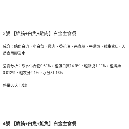
3號 【鮮鮪+白魚+雞肉】白金主食餐
成分：鮪魚白肉、小白魚、雞肉、葵花油、果寡糖、牛磺酸、維生素E、天
然食用膠及水
營養分析：碳水化合物0.62%，粗蛋白質14.9%，粗脂肪1.22%，粗纖維
0.012%，粗灰分2.1%，水分81.16%
熱量58大卡/罐
4號 【鮮鮪+白魚+鮭魚】白金主食餐