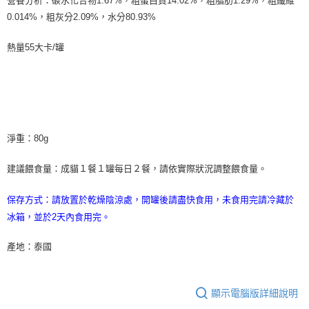
營養分析：碳水化合物1.67%，粗蛋白質14.02%，粗脂肪1.29%，粗纖維
0.014%，粗灰分2.09%，水分80.93%
熱量55大卡/罐
淨重：80g
建議餵食量：成貓１餐１罐每日２餐，請依實際狀況調整餵食量。
保存方式：請放置於乾燥陰涼處，開罐後請盡快食用，未食用完請冷藏於
冰箱，並於2天內食用完。
產地：泰國
顯示電腦版詳細說明