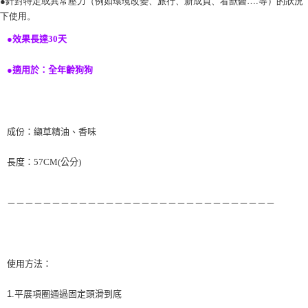
●針對特定或異常壓力（例如環璄改變、旅行、新成員、看獸醫….等）的狀況
下使用。
●
效果長達
30
天
●
適用於：全年齡狗狗
成份：纈草精油、香味
長度：
57CM(
公分
)
－－－－－－－－－－－－－－－－－－－－－－－－－－－－－－
使用方法：
1.平展項圈通過固定頭滑到底