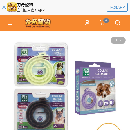
力奇寵物
開啟APP
立刻使用官方APP
0
1
/
5