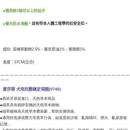
●適用給3個月以上的幼犬
，並有符合人體工程學的扣安全扣。
●螢光防水項圈
成份: 苦楝萃取物2.5%、薰衣草油1%、香葉醇1%
長度：57CM(公分)
－－－－－－－－－－－－－－－－－－－－－－－－－－－－
－－
愛莎蓉 犬用抗壓鎮定項圈(0746)
●西班牙原裝進口，天然草本商品
●纈草具有鎮靜安撫的天然草本植物。
●纈草被稱為天然草本費洛蒙，幫助安撫情緒。
●適用於焦躁或壓力等異常行為，如過度抓沙發、亂喵喵叫、煙火、亂尿尿做
記號…