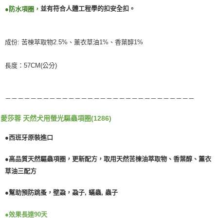
每筆NT$250
購買商品的店家。未經商家同意取消之訂單仍視為有效，需透過AFTEE先享
並有符合人體工程學的扣安全扣。
●
防水項圈，
後付繳納相關費用。
※ 交易是否成功請以「AFTEE先享後付 」之結帳頁面顯示為準，若有關於
是否繳費成功／繳費後需取消欲退款等相關疑問，請聯繫「AFTEE先享後付
客戶支援中心」
https://netprotections.freshdesk.com/support/home
成份: 苦楝萃取物2.5%、薰衣草油1%、香葉醇1%
【注意事項】
１．透過由恩沛科技股份有限公司提供之「AFTEE先享後付」服務完成之交
長度：57CM(公分)
易，需依本服務之必要範圍內提供個人資料，並將交易相關給付款項請求債
權轉讓予恩沛科技股份有限公司。
２．關於個人資料處理事宜，請瀏覽以下網址：
－－－－－－－－－－－－－－－－－－－－－－－－－－－－－－
https://aftee.tw/terms/#terms3
３．未成年的使用者請事先徵得法定代理人或監護人之同意方可使用
「AFTEE先享後付」，若未經同意申辦者引起之損失，本公司不負相關責
愛莎蓉 天然犬用螢光驅蟲項圈(1286)
任。
４．使用「AFTEE先享後付」時，將依據個別帳號之用戶狀況，依本公司即
●西班牙原裝進口
時審查核予不同之上限額度；若仍有額度不足之情形，本公司將視審查結果
請求用戶進行身份認證。
●高品質天然驅蟲項圈，更新配方，取用天然苦楝油萃取物、香葉醇、薰衣
５．嚴禁一人註冊多個帳號或使用他人資訊註冊。若發現惡意使用之情形，
恩沛科技股份有限公司將有權停止該用戶之使用額度並採取法律行動。
草油三配方
●幫助預防跳蚤，壁蝨，蝨子, 蟎蟲, 蟲子
●效果長達90天