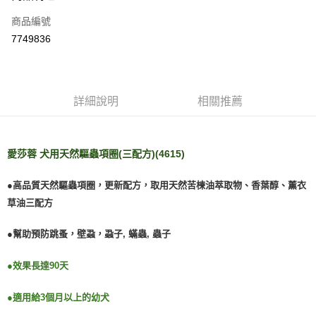
信用卡一次付款
商品編號
LINE Pay
7749836
Apple Pay
悠遊付
詳細說明
相關推薦
AFTEE先享後付
相關說明
【關於「AFTEE先享後付」】
ATM付款
愛莎蓉 犬用天然驅蟲項圈(三配方)(4615)
AFTEE先享後付是「在收到商品之後才付款」的支付方式。 讓您購物簡單
便利好安心！
１．簡單：不需註冊會員、不需綁卡、不需儲值。
●高品質天然驅蟲項圈，更新配方，取用天然苦楝油萃取物、香葉醇、薰衣
運送方式
２．便利：只要手機號碼，簡訊認證，即可結帳。
草油三配方
３．安心：先確認商品／服務後，再付款。
宅配
每筆NT$110，滿NT$1,500(含以上)免運費
【「AFTEE先享後付」結帳流程】
●幫助
預防跳蚤，壁蝨，蝨子, 蟎蟲, 蟲子
１．於結帳方式選擇「AFTEE先享後付」後，將跳轉至「AFTEE先享後付」
外島配送（黑貓宅急便－澎湖、金門、馬祖、綠島）
結帳頁面，進行簡訊認證並確認金額後，即可完成結帳。
●
效果長達90天
２．訂單成立數日內，您將收到繳費通知簡訊。
每筆NT$360
３．收到繳費通知簡訊後14天內，點擊此簡訊中的連結，可透過四大超商／
ATM／網路銀行／等多元方式進行付款，方視為交易完成。
●
適用給3個月以上的幼犬
宅配【偏遠地區-依黑貓物流所公告地區為主】
※ 請注意：結帳手續完成當下不需立刻繳費，但若您需要取消訂單，請聯絡