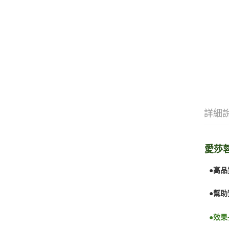
詳細
愛莎蓉
●高
●幫助
●效果