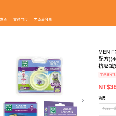
專區
實體門市
力奇愛分享
MEN 
配方)(
抗壓鎮定項
宅配滿NT$
NT$38
功用
4622