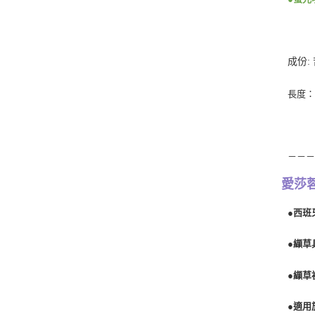
成份
:
長度
－－
愛莎蓉
●西班
●纈草
●纈草
●適用