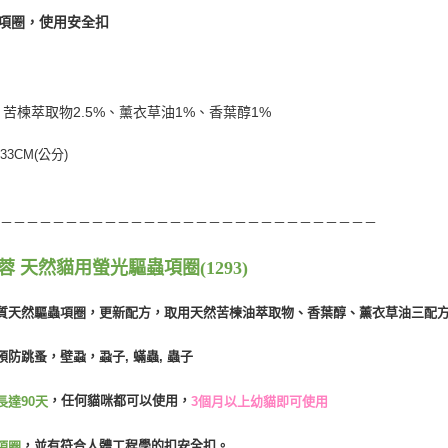
【注意事
水項圈，使用安全扣
１．透過由
交易，需
求債權轉
２．關於
https://aft
苦楝萃取物2.5%、薰衣草油1%、香葉醇1%
３．未成
「AFTE
33CM(公分)
任。
４．使用「
即時審查
結果請求
－－－－－－－－－－－－－－－－－－－－－－－－－－－－－－
５．嚴禁
形，恩沛
動。
蓉 天然貓用螢光驅蟲項圈(1293)
質天然驅蟲項圈，更新配方，取用天然苦楝油萃取物、香葉醇、薰衣草油三配
預防跳蚤，壁蝨，蝨子, 蟎蟲, 蟲子
，任何貓咪都可以使用，
3個月以上幼貓即可使用
長達90天
，並有符合人體工程學的扣安全扣。
項圈