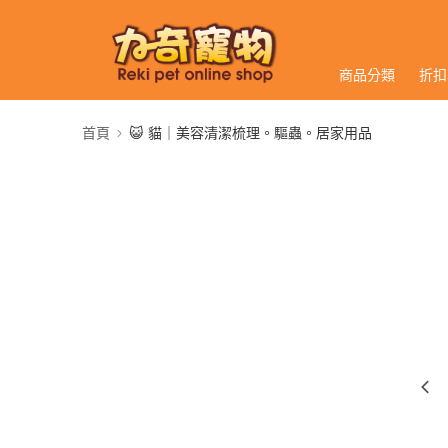
商品分類
折扣
首頁
😺 貓｜美容清潔梳理。驅蟲。居家用品