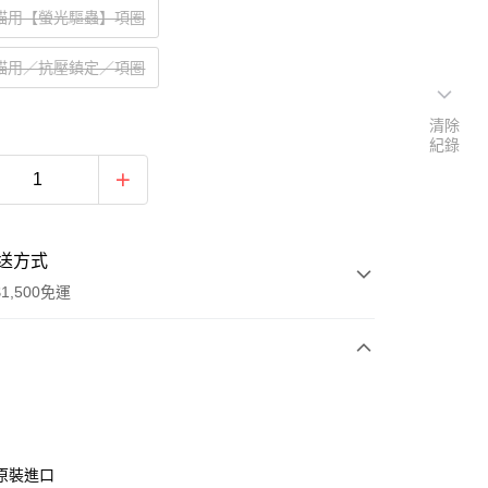
＿貓用【螢光驅蟲】項圈
＿貓用／抗壓鎮定／項圈
清除
紀錄
送方式
1,500免運
次付款
原裝進口