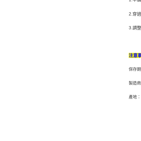
2.
3.
注意
保存
製造商：
產地