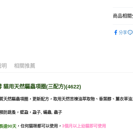
悠遊付
商品相關分
AFTEE先
相關說明
😺 貓｜
【關於「A
分享
ATM付款
AFTEE
人氣商品
便利好安
１．簡單
２．便利
運送方式
３．安心
宅配
說明
相關推薦
【「AFT
每筆NT$1
１．於結帳
付」結帳
外島配送
２．訂單
 貓用天然驅蟲項圈(三配方)(4622)
３．收到繳
每筆NT$3
／ATM／
品質天然驅蟲項圈，更新配方，取用天然苦楝油萃取物、香葉醇、薰衣草油
※ 請注意
宅配【偏
絡購買商品
先享後付
每筆NT$2
預防跳蚤，壁蝨，蝨子, 蟎蟲, 蟲子
※ 交易是
是否繳費成
，任何貓咪都可以使用，
3個月以上幼貓即可使用
付客戶支
長達90天