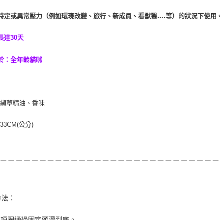
特定或異常壓力（例如環璄改變、旅行、新成員、看獸醫….等）的狀況下使用
長達30天
於：全年齡貓咪
：纈草精油、香味
33CM(公分)
－－－－－－－－－－－－－－－－－－－－－－－－－－－－
方法：
展項圈通過固定頭滑到底。