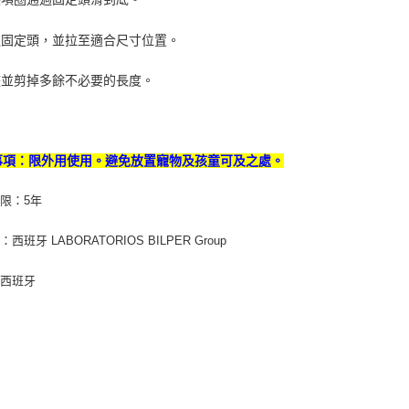
穿過固定頭，並拉至適合尺寸位置。
調整並剪掉多餘不必要的長度。
事項：限外用使用。避免放置寵物及孩童可及之處。
期限：5年
西班牙 LABORATORIOS BILPER Group
：西班牙