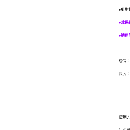
●針對
●效果
●適用
成份
長度：
－－－
使用
1.平