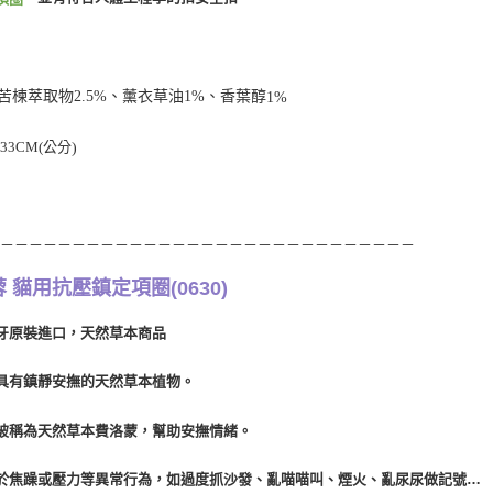
苦楝萃取物
2.5%
、薰衣草油
1%
、香葉醇
1%
：
33CM(
公分
)
－－－－－－－－－－－－－－－－－－－－－－－－－－－－－－
 貓用抗壓鎮定項圈(0630)
牙原裝進口，天然草本商品
具有鎮靜安撫的天然草本植物。
被稱為天然草本費洛蒙，幫助安撫情緒。
於焦躁或壓力等異常行為，如過度抓沙發、亂喵喵叫、煙火、亂尿尿做記號…