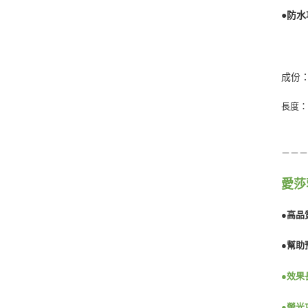
●防
成份：
長度：
－－
愛莎
●高品
●幫助
●效果
●螢光