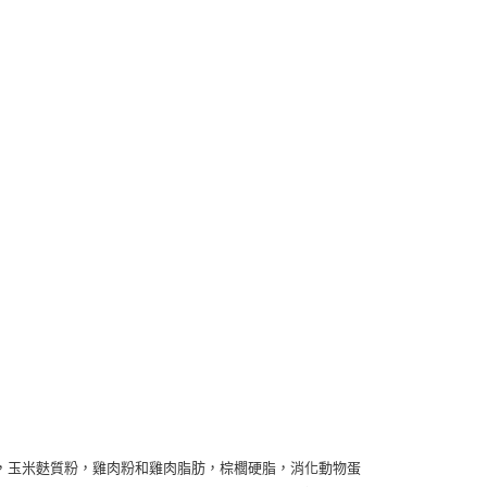
援中心」
https://netprotections.freshdesk.com/support/home
項】
恩沛科技股份有限公司提供之「AFTEE先享後付」服務完成之
依本服務之必要範圍內提供個人資料，並將交易相關給付款項請
讓予恩沛科技股份有限公司。
個人資料處理事宜，請瀏覽以下網址：
ee.tw/terms/#terms3
年的使用者請事先徵得法定代理人或監護人之同意方可使用
E先享後付」，若未經同意申辦者引起之損失，本公司不負相關責
AFTEE先享後付」時，將依據個別帳號之用戶狀況，依本公司
核予不同之上限額度；若仍有額度不足之情形，本公司將視審查
用戶進行身份認證。
一人註冊多個帳號或使用他人資訊註冊。若發現惡意使用之情
科技股份有限公司將有權停止該用戶之使用額度並採取法律行
，玉米麩質粉，雞肉粉和雞肉脂肪，棕櫚硬脂，消化動物蛋