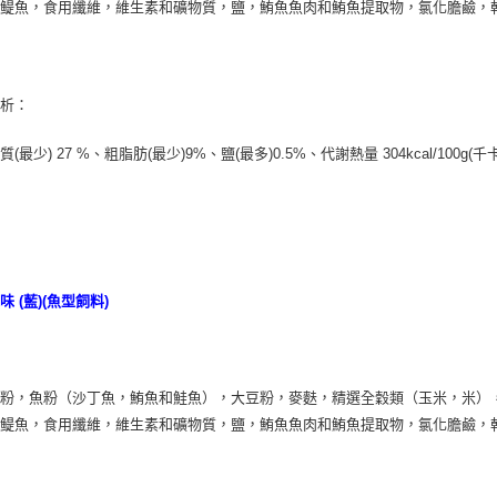
乾鳀魚，食用纖維，維生素和礦物質，鹽，鮪魚魚肉和鮪魚提取物，氯化膽鹼，
分析：
(最少) 27 %、粗脂肪(最少)9%、鹽(最多)0.5%、代謝熱量 304kcal/100g(千卡
味 (藍)(魚型飼料)
：
澱粉，魚粉（沙丁魚，鮪魚和鮭魚），大豆粉，麥麩，精選全穀類（玉米，米）
乾鳀魚，食用纖維，維生素和礦物質，鹽，鮪魚魚肉和鮪魚提取物，氯化膽鹼，