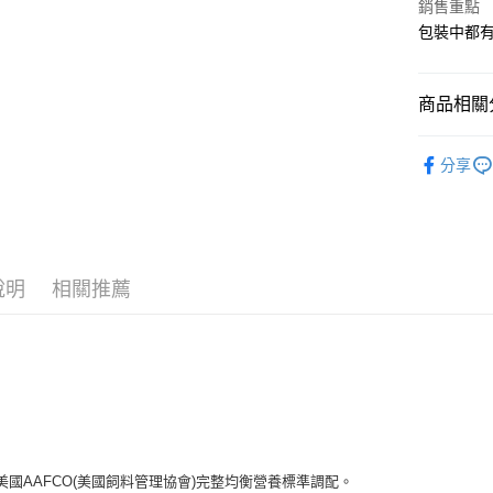
銷售重點
Apple Pay
包裝中都有
悠遊付
商品相關分
AFTEE先
相關說明
😺 貓｜
【關於「A
分享
ATM付款
AFTEE
人氣商品
便利好安
１．簡單
２．便利
運送方式
３．安心
宅配
說明
相關推薦
【「AFT
每筆NT$1
１．於結帳
付」結帳
外島配送
２．訂單
３．收到繳
每筆NT$3
／ATM／
※ 請注意
宅配【偏
絡購買商品
先享後付
每筆NT$2
※ 交易是
美國AAFCO(美國飼料管理協會)完整均衡營養標準調配。
是否繳費成