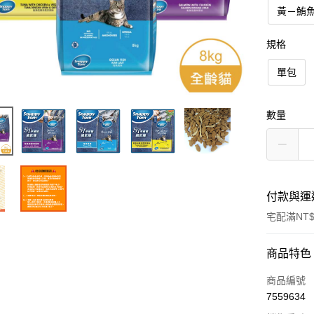
黃－鮪魚
規格
單包
數量
付款與運
宅配滿NT$
付款方式
商品特色
信用卡一
商品編號
7559634
LINE Pay