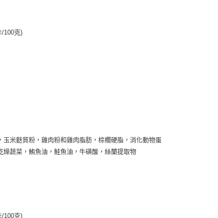
/100克)
，玉米麩質粉，雞肉粉和雞肉脂肪，棕櫚硬脂，消化動物蛋
乾燥蔬菜，鮪魚油，鮭魚油，牛磺酸，絲蘭提取物
/100克)