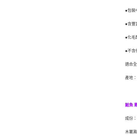
●包裝
●含豐
●化毛
●不含
適合
產地
鮭魚 
成份
木薯