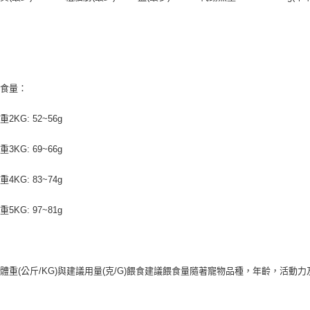
餵食量：
2KG: 52~56g
3KG: 69~66g
4KG: 83~74g
5KG: 97~81g
體重(公斤/KG)與建議用量(克/G)餵食建議餵食量隨著寵物品種，年齡，活