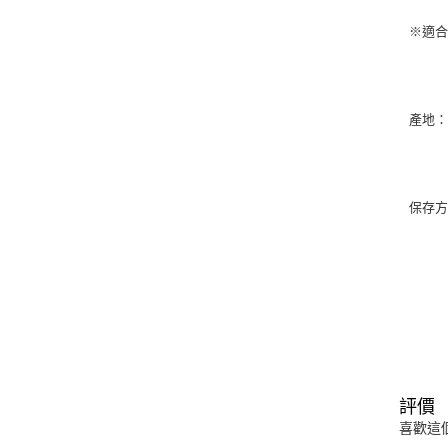
※適
產地
保存
評價
喜歡這