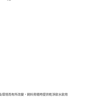
動力及環境而有所改變，飼料旁隨時提供乾淨飲水飲用