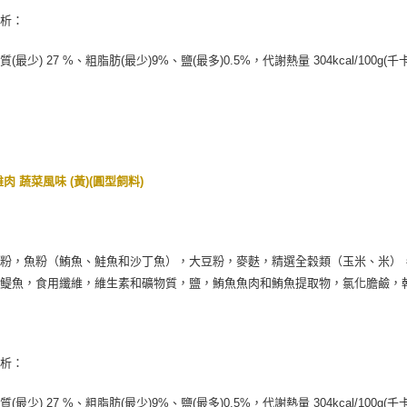
分析：
(最少) 27 %、粗脂肪(最少)9%、鹽(最多)0.5%，代謝熱量 304kcal/100g(千卡
雞肉 蔬菜風味 (黃)(圓型飼料)
：
澱粉，魚粉（鮪魚、鮭魚和沙丁魚），大豆粉，麥麩，精選全穀類（玉米、米）
乾鳀魚，食用纖維，維生素和礦物質，鹽，鮪魚魚肉和鮪魚提取物，氯化膽鹼，
分析：
(最少) 27 %、粗脂肪(最少)9%、鹽(最多)0.5%，代謝熱量 304kcal/100g(千卡