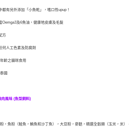
付客戶支
中都有另外添加「小魚乾」，嗜口性upup！
【注意事
１．透過由
富Oemga3及6魚油，健康地皮膚及毛髮
交易，需
求債權轉
配方
２．關於
https://aft
３．未成
任何人工色素及防腐劑
「AFTE
任。
全年齡之貓咪食用
４．使用「
即時審查
結果請求
：泰國
５．嚴禁
形，恩沛
動。
雞肉風味 (魚型飼料)
：
澱粉，魚粉（鮭魚，鮪魚和沙丁魚），大豆粉，麥麩，精選全穀類（玉米，米）