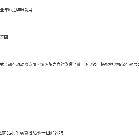
合全年齡之貓咪食用
：泰國
方式：請存放於陰涼處，避免陽光直射影響品質，開封後，搭配密封桶保存效果
個商品嗎？購買後給他一個好評吧