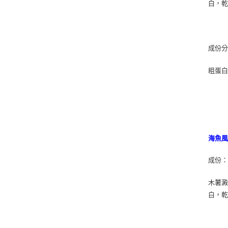
白，
成份
粗蛋白質
海魚風
成份
木薯
白，