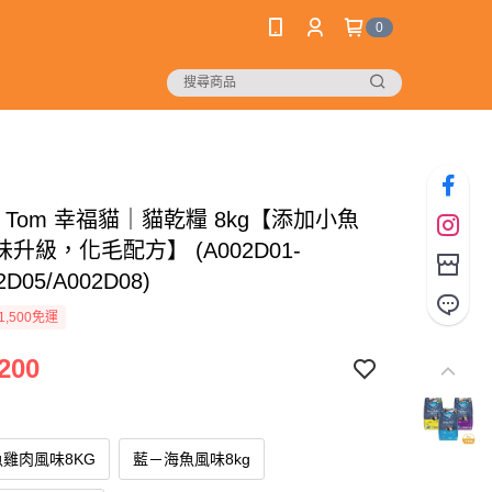
0
py Tom 幸福貓｜貓乾糧 8kg【添加小魚
升級，化毛配方】 (A002D01-
2D05/A002D08)
1,500免運
200
雞肉風味8KG
藍－海魚風味8kg