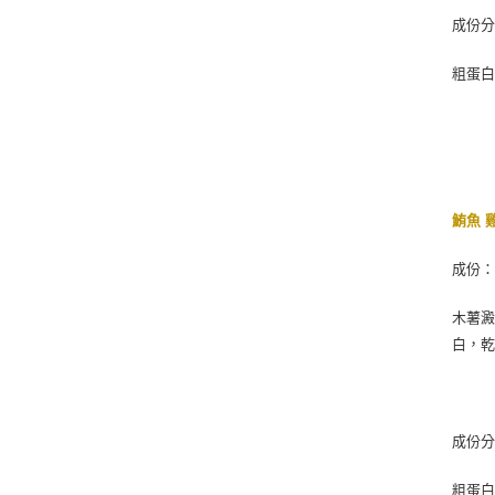
成份
粗蛋白質
鮪魚 
成份
木薯
白，
成份
粗蛋白質