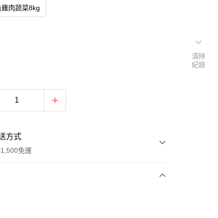
雞肉蔬菜8kg
清除
紀錄
送方式
1,500免運
次付款