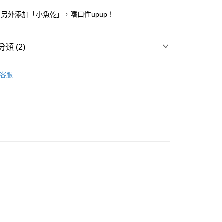
另外添加「小魚乾」，嗜口性upup！
類 (2)
享後付
飼料。主食餐。主食罐
FTEE先享後付」】
客服
先享後付是「在收到商品之後才付款」的支付方式。 讓您購物簡單
推薦
心！
：不需註冊會員、不需綁卡、不需儲值。
：只要手機號碼，簡訊認證，即可結帳。
：先確認商品／服務後，再付款。
EE先享後付」結帳流程】
10，滿NT$1,500(含以上)免運費
方式選擇「AFTEE先享後付」後，將跳轉至「AFTEE先享後
頁面，進行簡訊認證並確認金額後，即可完成結帳。
（黑貓宅急便－澎湖、金門、馬祖、綠島）
成立數日內，您將收到繳費通知簡訊。
費通知簡訊後14天內，點擊此簡訊中的連結，可透過四大超商
60
網路銀行／等多元方式進行付款，方視為交易完成。
：結帳手續完成當下不需立刻繳費，但若您需要取消訂單，請聯
遠地區-依黑貓物流所公告地區為主】
的店家。未經商家同意取消之訂單仍視為有效，需透過AFTEE
繳納相關費用。
50
否成功請以「AFTEE先享後付 」之結帳頁面顯示為準，若有關於
功／繳費後需取消欲退款等相關疑問，請聯繫「AFTEE先享後