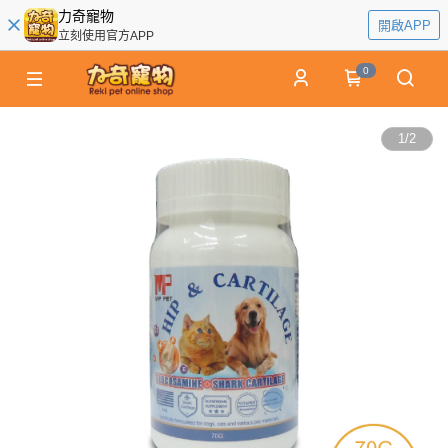
力奇寵物
開啟APP
立刻使用官方APP
0
1
/
2