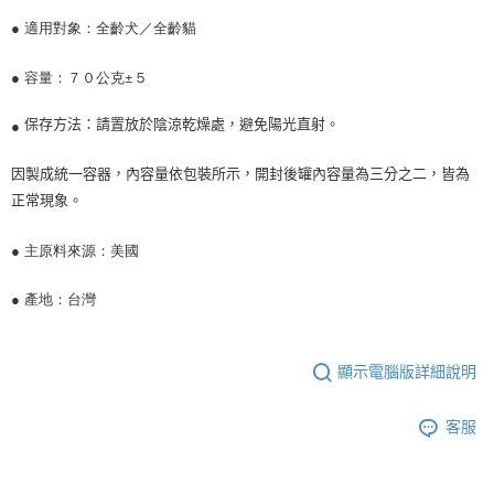
是否繳費成功／繳費後需取消欲退款等相關疑問，請聯繫「AFTEE先享後付
●
適用對象：全齡犬／全齡貓
客戶支援中心」
https://netprotections.freshdesk.com/support/home
●
容量：７０公克±５
【注意事項】
１．透過由恩沛科技股份有限公司提供之「AFTEE先享後付」服務完成之交
易，需依本服務之必要範圍內提供個人資料，並將交易相關給付款項請求債
●
保存方法：請置放於陰涼乾燥處，避免陽光直射。
權轉讓予恩沛科技股份有限公司。
２．關於個人資料處理事宜，請瀏覽以下網址：
因製成統一容器，內容量依包裝所示，開封後罐內容量為三分之二，皆為
https://aftee.tw/terms/#terms3
３．未成年的使用者請事先徵得法定代理人或監護人之同意方可使用
正常現象。
「AFTEE先享後付」，若未經同意申辦者引起之損失，本公司不負相關責
任。
●
主原料來源：美國
４．使用「AFTEE先享後付」時，將依據個別帳號之用戶狀況，依本公司即
時審查核予不同之上限額度；若仍有額度不足之情形，本公司將視審查結果
請求用戶進行身份認證。
●
產地：台灣
５．嚴禁一人註冊多個帳號或使用他人資訊註冊。若發現惡意使用之情形，
恩沛科技股份有限公司將有權停止該用戶之使用額度並採取法律行動。
顯示電腦版詳細說明
客服