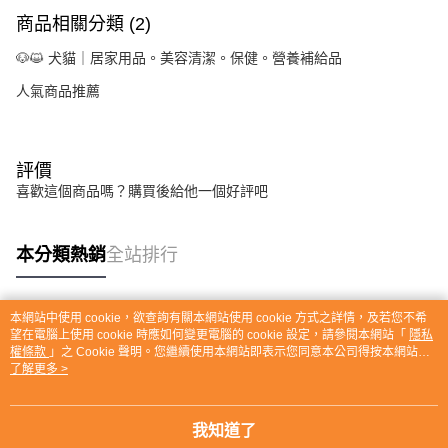
商品相關分類 (2)
🐶😺 犬貓｜居家用品。美容清潔。保健。營養補給品
人氣商品推薦
評價
喜歡這個商品嗎？購買後給他一個好評吧
本分類熱銷
全站排行
本網站中使用 cookie，欲查詢有關本網站使用 cookie 方式之詳情，及若您不希
熱門標籤
望在電腦上使用 cookie 時應如何變更電腦的 cookie 設定，請參閱本網站「
隱私
權條款
」之 Cookie 聲明。您繼續使用本網站即表示您同意本公司得按本網站使
用條款之 Cookie 聲明使用 cookie。
了解更多 >
我知道了