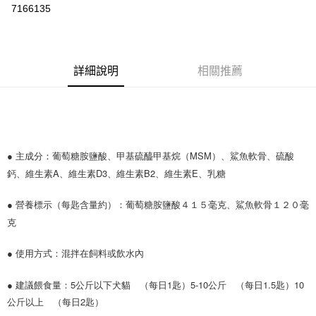
7166135
Apple Pay
悠遊付
詳細說明
相關推薦
AFTEE先享後付
相關說明
【關於「AFTEE先享後付」】
ATM付款
AFTEE先享後付是「在收到商品之後才付款」的支付方式。 讓您購物簡單
便利好安心！
１．簡單：不需註冊會員、不需綁卡、不需儲值。
● 主成分：葡萄糖胺鹽酸、甲基硫醯甲基烷（MSM）、鯊魚軟骨、硫酸
運送方式
２．便利：只要手機號碼，簡訊認證，即可結帳。
鈣、維生素A、維生素D3、維生素B2、維生素E、乳糖 
３．安心：先確認商品／服務後，再付款。
宅配
每筆NT$110，滿NT$1,500(含以上)免運費
【「AFTEE先享後付」結帳流程】
●
營養標示（每匙含量約）：葡萄糖胺鹽酸４１５毫克、鯊魚軟骨１２０毫
１．於結帳方式選擇「AFTEE先享後付」後，將跳轉至「AFTEE先享後付」
克
外島配送（黑貓宅急便－澎湖、金門、馬祖、綠島）
結帳頁面，進行簡訊認證並確認金額後，即可完成結帳。
２．訂單成立數日內，您將收到繳費通知簡訊。
每筆NT$360
３．收到繳費通知簡訊後14天內，點擊此簡訊中的連結，可透過四大超商／
●
使用方式：混拌在飼料或飲水內 
ATM／網路銀行／等多元方式進行付款，方視為交易完成。
宅配【偏遠地區-依黑貓物流所公告地區為主】
※ 請注意：結帳手續完成當下不需立刻繳費，但若您需要取消訂單，請聯絡
●
建議餵食量：5公斤以下犬貓　（每日1匙）5-10公斤　（每日1.5匙）10
每筆NT$250
購買商品的店家。未經商家同意取消之訂單仍視為有效，需透過AFTEE先享
公斤以上　（每日2匙） 
後付繳納相關費用。
※ 交易是否成功請以「AFTEE先享後付 」之結帳頁面顯示為準，若有關於