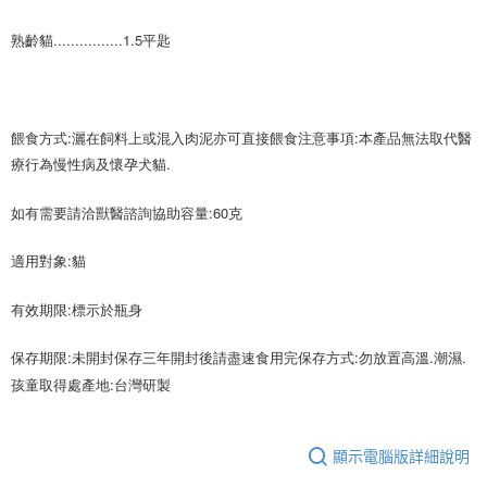
是否繳費成功／繳費後需取消欲退款等相關疑問，請聯繫「AFTEE先享後付
客戶支援中心」
https://netprotections.freshdesk.com/support/home
熟齡貓................1.5平匙 
【注意事項】
１．透過由恩沛科技股份有限公司提供之「AFTEE先享後付」服務完成之交
易，需依本服務之必要範圍內提供個人資料，並將交易相關給付款項請求債
權轉讓予恩沛科技股份有限公司。
餵食方式:灑在飼料上或混入肉泥亦可直接餵食注意事項:本產品無法取代醫
２．關於個人資料處理事宜，請瀏覽以下網址：
療行為慢性病及懷孕犬貓.
https://aftee.tw/terms/#terms3
３．未成年的使用者請事先徵得法定代理人或監護人之同意方可使用
「AFTEE先享後付」，若未經同意申辦者引起之損失，本公司不負相關責
如有需要請洽獸醫諮詢協助容量:60克
任。
４．使用「AFTEE先享後付」時，將依據個別帳號之用戶狀況，依本公司即
適用對象:貓 
時審查核予不同之上限額度；若仍有額度不足之情形，本公司將視審查結果
請求用戶進行身份認證。
５．嚴禁一人註冊多個帳號或使用他人資訊註冊。若發現惡意使用之情形，
有效期限:標示於瓶身
恩沛科技股份有限公司將有權停止該用戶之使用額度並採取法律行動。
保存期限:未開封保存三年開封後請盡速食用完保存方式:勿放置高溫.潮濕.
孩童取得處產地:台灣研製
顯示電腦版詳細說明