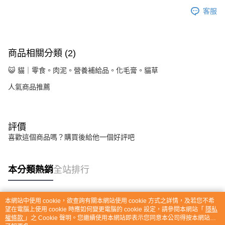
客服
商品相關分類 (2)
😺 貓｜零食。肉泥。營養補給品。化毛膏。貓草
人氣商品推薦
評價
喜歡這個商品嗎？購買後給他一個好評吧
本分類熱銷
全站排行
本網站中使用 cookie，欲查詢有關本網站使用 cookie 方式之詳情，及若您不希
熱門標籤
望在電腦上使用 cookie 時應如何變更電腦的 cookie 設定，請參閱本網站「
隱私
權條款
」之 Cookie 聲明。您繼續使用本網站即表示您同意本公司得按本網站使