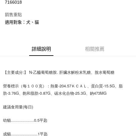
7166018
Apple Pay
銷售重點
悠遊付
適用對象：犬、貓
AFTEE先享後付
相關說明
【關於「AFTEE先享後付」】
詳細說明
相關推薦
ATM付款
AFTEE先享後付是「在收到商品之後才付款」的支付方式。 讓您購物簡單
便利好安心！
１．簡單：不需註冊會員、不需綁卡、不需儲值。
運送方式
２．便利：只要手機號碼，簡訊認證，即可結帳。
【主要成分:】 N-乙醯葡萄糖胺. 肝臟水解粉末乳糖、脫水葡萄糖 
３．安心：先確認商品／服務後，再付款。
宅配
每筆NT$110，滿NT$1,500(含以上)免運費
【「AFTEE先享後付」結帳流程】
營養標示（每１００克）：熱量-204.57ＫＣＡＬ、蛋白質-15.5G、脂
１．於結帳方式選擇「AFTEE先享後付」後，將跳轉至「AFTEE先享後付」
肪-3.76G、飽和脂肪-0.87G、碳水化合物-25.3G、鈉473MG
外島配送（黑貓宅急便－澎湖、金門、馬祖、綠島）
結帳頁面，進行簡訊認證並確認金額後，即可完成結帳。
２．訂單成立數日內，您將收到繳費通知簡訊。
每筆NT$360
建議食用量(每日)
３．收到繳費通知簡訊後14天內，點擊此簡訊中的連結，可透過四大超商／
ATM／網路銀行／等多元方式進行付款，方視為交易完成。
宅配【偏遠地區-依黑貓物流所公告地區為主】
※ 請注意：結帳手續完成當下不需立刻繳費，但若您需要取消訂單，請聯絡
幼貓...................0.5平匙
每筆NT$250
購買商品的店家。未經商家同意取消之訂單仍視為有效，需透過AFTEE先享
後付繳納相關費用。
成貓......................1平匙
※ 交易是否成功請以「AFTEE先享後付 」之結帳頁面顯示為準，若有關於