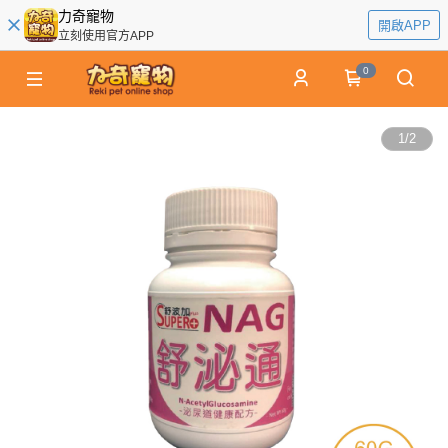
力奇寵物
開啟APP
立刻使用官方APP
0
1
/
2