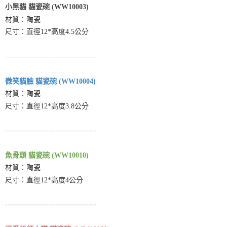
後付繳納相關費用。
小黑貓 貓瓷碗 (WW10003)
※ 交易是否成功請以「AFTEE先享後付 」之結帳頁面顯示為準，若有關於
材質：陶瓷
是否繳費成功／繳費後需取消欲退款等相關疑問，請聯繫「AFTEE先享後付
尺寸：直徑12*高度4.5公分
客戶支援中心」
https://netprotections.freshdesk.com/support/home
【注意事項】
------------------------------------
１．透過由恩沛科技股份有限公司提供之「AFTEE先享後付」服務完成之交
易，需依本服務之必要範圍內提供個人資料，並將交易相關給付款項請求債
權轉讓予恩沛科技股份有限公司。
微笑貓臉 貓瓷碗 (WW10004)
２．關於個人資料處理事宜，請瀏覽以下網址：
材質：陶瓷
https://aftee.tw/terms/#terms3
３．未成年的使用者請事先徵得法定代理人或監護人之同意方可使用
尺寸：直徑12*高度3.8公分
「AFTEE先享後付」，若未經同意申辦者引起之損失，本公司不負相關責
任。
------------------------------------
４．使用「AFTEE先享後付」時，將依據個別帳號之用戶狀況，依本公司即
時審查核予不同之上限額度；若仍有額度不足之情形，本公司將視審查結果
請求用戶進行身份認證。
魚骨頭 貓瓷碗 (WW10010)
５．嚴禁一人註冊多個帳號或使用他人資訊註冊。若發現惡意使用之情形，
材質：陶瓷
恩沛科技股份有限公司將有權停止該用戶之使用額度並採取法律行動。
尺寸：直徑12*高度4公分
------------------------------------