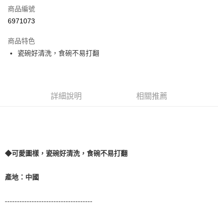
商品編號
LINE Pay
6971073
Apple Pay
商品特色
悠遊付
瓷碗好清洗，食碗不易打翻
AFTEE先享後付
相關說明
【關於「AFTEE先享後付」】
詳細說明
相關推薦
ATM付款
AFTEE先享後付是「在收到商品之後才付款」的支付方式。 讓您購物簡單
便利好安心！
１．簡單：不需註冊會員、不需綁卡、不需儲值。
運送方式
２．便利：只要手機號碼，簡訊認證，即可結帳。
３．安心：先確認商品／服務後，再付款。
宅配
每筆NT$110，滿NT$1,500(含以上)免運費
【「AFTEE先享後付」結帳流程】
◆可愛圖樣，瓷碗好清洗，食碗不易打翻
１．於結帳方式選擇「AFTEE先享後付」後，將跳轉至「AFTEE先享後付」
外島配送（黑貓宅急便－澎湖、金門、馬祖、綠島）
結帳頁面，進行簡訊認證並確認金額後，即可完成結帳。
產地：中國
２．訂單成立數日內，您將收到繳費通知簡訊。
每筆NT$360
３．收到繳費通知簡訊後14天內，點擊此簡訊中的連結，可透過四大超商／
ATM／網路銀行／等多元方式進行付款，方視為交易完成。
宅配【偏遠地區-依黑貓物流所公告地區為主】
------------------------------------
※ 請注意：結帳手續完成當下不需立刻繳費，但若您需要取消訂單，請聯絡
每筆NT$250
購買商品的店家。未經商家同意取消之訂單仍視為有效，需透過AFTEE先享