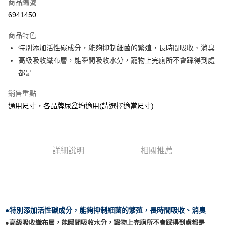
商品編號
LINE Pay
6941450
Apple Pay
商品特色
悠遊付
特別添加活性碳成分，能夠抑制細菌的繁殖，長時間吸收、消臭
高級吸收織布層，能瞬間吸收水分，寵物上完廁所不會踩得到處
AFTEE先享後付
都是
相關說明
【關於「AFTEE先享後付」】
銷售重點
ATM付款
AFTEE先享後付是「在收到商品之後才付款」的支付方式。 讓您購物簡單
通用尺寸，各品牌尿盆均適用(請選擇適當尺寸)
便利好安心！
１．簡單：不需註冊會員、不需綁卡、不需儲值。
運送方式
２．便利：只要手機號碼，簡訊認證，即可結帳。
３．安心：先確認商品／服務後，再付款。
宅配
每筆NT$110，滿NT$1,500(含以上)免運費
詳細說明
相關推薦
【「AFTEE先享後付」結帳流程】
１．於結帳方式選擇「AFTEE先享後付」後，將跳轉至「AFTEE先享後付」
外島配送（黑貓宅急便－澎湖、金門、馬祖、綠島）
結帳頁面，進行簡訊認證並確認金額後，即可完成結帳。
２．訂單成立數日內，您將收到繳費通知簡訊。
每筆NT$360
３．收到繳費通知簡訊後14天內，點擊此簡訊中的連結，可透過四大超商／
ATM／網路銀行／等多元方式進行付款，方視為交易完成。
宅配【偏遠地區-依黑貓物流所公告地區為主】
※ 請注意：結帳手續完成當下不需立刻繳費，但若您需要取消訂單，請聯絡
●特別添加活性碳成分，能夠抑制細菌的繁殖，長時間吸收、消臭
每筆NT$250
購買商品的店家。未經商家同意取消之訂單仍視為有效，需透過AFTEE先享
●高級吸收織布層，能瞬間吸收水分，寵物上完廁所不會踩得到處都是
後付繳納相關費用。