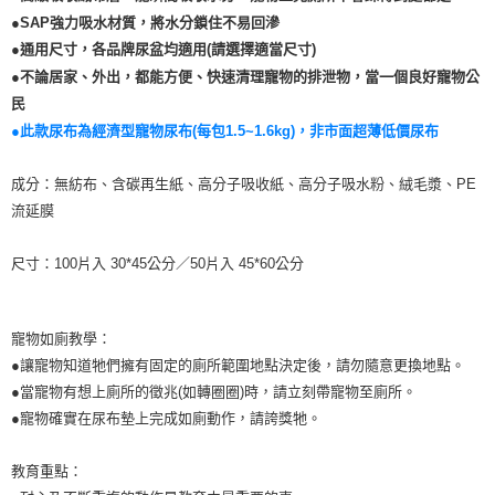
※ 交易是否成功請以「AFTEE先享後付 」之結帳頁面顯示為準，若有關於
●SAP強力吸水材質，將水分鎖住不易回滲
是否繳費成功／繳費後需取消欲退款等相關疑問，請聯繫「AFTEE先享後付
●通用尺寸，各品牌尿盆均適用(請選擇適當尺寸)
客戶支援中心」
https://netprotections.freshdesk.com/support/home
●不論居家、外出，都能方便、快速清理寵物的排泄物，當一個良好寵物公
【注意事項】
民
１．透過由恩沛科技股份有限公司提供之「AFTEE先享後付」服務完成之交
●此款尿布為經濟型寵物尿布(每包1.5~1.6kg)，非市面超薄低價尿布
易，需依本服務之必要範圍內提供個人資料，並將交易相關給付款項請求債
權轉讓予恩沛科技股份有限公司。
２．關於個人資料處理事宜，請瀏覽以下網址：
成分：無紡布、含碳再生紙、高分子吸收紙、高分子吸水粉、絨毛漿、PE
https://aftee.tw/terms/#terms3
流延膜
３．未成年的使用者請事先徵得法定代理人或監護人之同意方可使用
「AFTEE先享後付」，若未經同意申辦者引起之損失，本公司不負相關責
任。
尺寸：100片入 30*45公分／50片入 45*60公分
４．使用「AFTEE先享後付」時，將依據個別帳號之用戶狀況，依本公司即
時審查核予不同之上限額度；若仍有額度不足之情形，本公司將視審查結果
請求用戶進行身份認證。
５．嚴禁一人註冊多個帳號或使用他人資訊註冊。若發現惡意使用之情形，
寵物如廁教學：
恩沛科技股份有限公司將有權停止該用戶之使用額度並採取法律行動。
●讓寵物知道牠們擁有固定的廁所範圍地點決定後，請勿隨意更換地點。
●當寵物有想上廁所的徵兆(如轉圈圈)時，請立刻帶寵物至廁所。
●寵物確實在尿布墊上完成如廁動作，請誇獎牠。
教育重點：