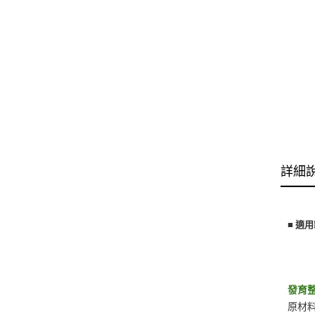
詳細
■ 適
發育
原材料