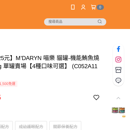
0
5元】M’DARYN 喵樂 貓罐-機能鮪魚燒
g 單罐賣場【4種口味可選】 (C052A11
1,500免運
5
腸配方
成幼護眼配方
關節保養配方