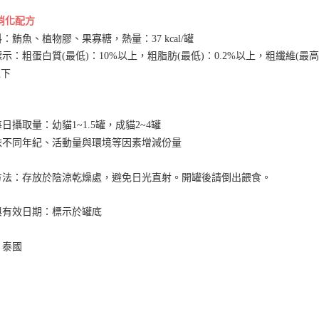
消化配方
：鮪魚、植物膠、果寡糖，熱量：37 kcal/罐
示：粗蛋白質(最低)：10%以上，粗脂肪(最低)：0.2%以上，粗纖維(最高
以下
日攝取量：幼貓1~1.5罐，成貓2~4罐
依不同年紀、活動量與環境等因素增減份量
方法：存放於陰涼乾燥處，避免日光直射。開罐後請倒出餵食。
與有效日期：標示於罐底
：泰國