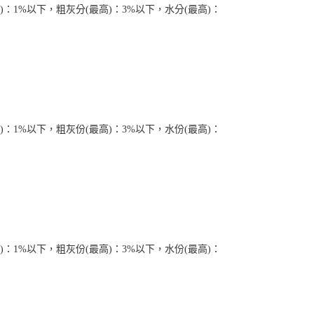
恩沛科技股份有限公司提供之「AFTEE先享後付」服務完成之
)：1%以下，粗灰分(最高)：3%以下，水分(最高)：
依本服務之必要範圍內提供個人資料，並將交易相關給付款項請
讓予恩沛科技股份有限公司。
個人資料處理事宜，請瀏覽以下網址：
ee.tw/terms/#terms3
年的使用者請事先徵得法定代理人或監護人之同意方可使用
E先享後付」，若未經同意申辦者引起之損失，本公司不負相關責
AFTEE先享後付」時，將依據個別帳號之用戶狀況，依本公司
核予不同之上限額度；若仍有額度不足之情形，本公司將視審查
用戶進行身份認證。
)：1%以下，粗灰份(最高)：3%以下，水份(最高)：
一人註冊多個帳號或使用他人資訊註冊。若發現惡意使用之情
科技股份有限公司將有權停止該用戶之使用額度並採取法律行
)：1%以下，粗灰份(最高)：3%以下，水份(最高)：