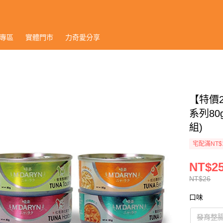
專區
實體門市
力奇愛分享
【特價2
系列80
組)
宅配滿NT$
NT$2
NT$26
口味
發育整