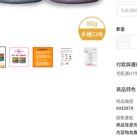
化毛消
數量
付款與運
宅配滿NT$
付款方式
商品特色
信用卡一
商品編號
6932878
LINE Pay
銷售重點
Apple Pay
商品皆是
內容物為
悠遊付