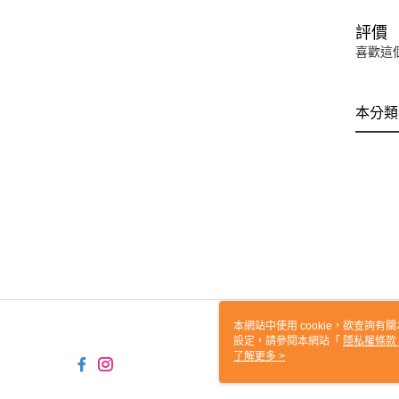
評價
喜歡這
本分類
本網站中使用 cookie，欲查詢有關
設定，請參閱本網站「
隱私權條款
使用 cookie。
了解更多 >