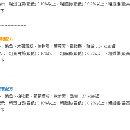
１．透過由
示：粗蛋白質(最低)：10%以上，粗脂肪(最低)：0.2%以上，粗纖維(最高
交易，需
求債權轉
以下
２．關於
https://aft
-------------------
３．未成
「AFTE
任。
護眼配方
４．使用「
：鮪魚、木薯澱粉、植物膠、葉黃素、離胺酸，熱量：37 kcal/罐
即時審查
結果請求
示：粗蛋白質(最低)：10%以上，粗脂肪(最低)：0.2%以上，粗纖維(最高
５．嚴禁
以下
形，恩沛
動。
--------------------
保養配方
：鮪魚、植物膠、葡萄糖胺、軟骨素，熱量：37 kcal/罐
示：粗蛋白質(最低)：10%以上，粗脂肪(最低)：0.2%以上，粗纖維(最高
以下
--------------------