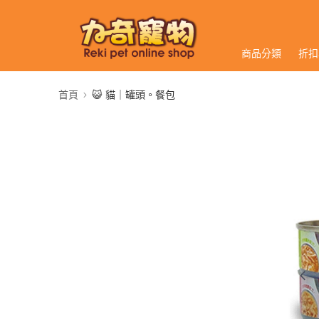
商品分類
折扣
首頁
😺 貓｜罐頭。餐包