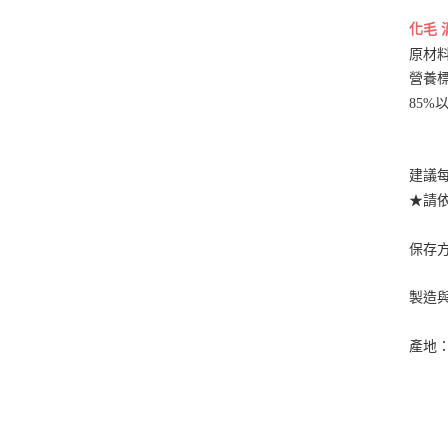
化毛 
原材料
營養標
85%
建議每
★請
保存
製造
產地