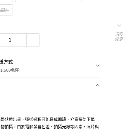
化配方
清除
紀錄
送方式
1,500免運
次付款
完整狀態出貨，運送過程可能造成凹罐，介意請勿下單
實物拍攝，由於電腦螢幕色差、拍攝光線等因素，照片與