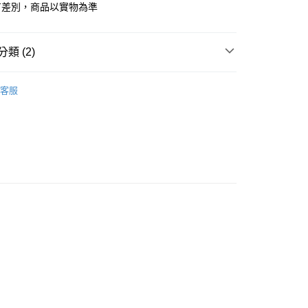
有差別，商品以實物為準
享後付
FTEE先享後付」】
類 (2)
先享後付是「在收到商品之後才付款」的支付方式。 讓您購物簡單
心！
罐頭。餐包
：不需註冊會員、不需綁卡、不需儲值。
客服
：只要手機號碼，簡訊認證，即可結帳。
推薦
：先確認商品／服務後，再付款。
EE先享後付」結帳流程】
10，滿NT$1,500(含以上)免運費
方式選擇「AFTEE先享後付」後，將跳轉至「AFTEE先享後
頁面，進行簡訊認證並確認金額後，即可完成結帳。
（黑貓宅急便－澎湖、金門、馬祖、綠島）
成立數日內，您將收到繳費通知簡訊。
費通知簡訊後14天內，點擊此簡訊中的連結，可透過四大超商
60
網路銀行／等多元方式進行付款，方視為交易完成。
：結帳手續完成當下不需立刻繳費，但若您需要取消訂單，請聯
遠地區-依黑貓物流所公告地區為主】
的店家。未經商家同意取消之訂單仍視為有效，需透過AFTEE
繳納相關費用。
50
否成功請以「AFTEE先享後付 」之結帳頁面顯示為準，若有關於
功／繳費後需取消欲退款等相關疑問，請聯繫「AFTEE先享後
援中心」
https://netprotections.freshdesk.com/support/home
項】