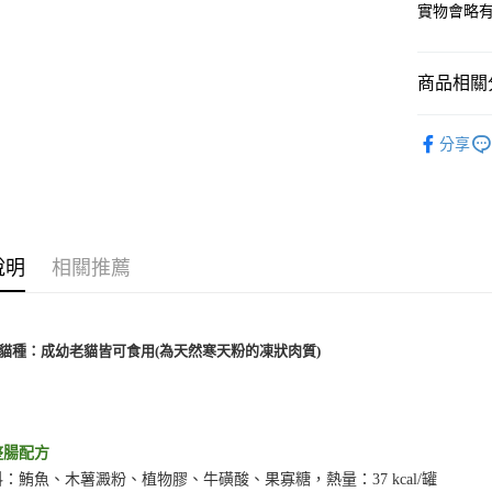
實物會略
AFTEE先
相關說明
【關於「A
商品相關分
ATM付款
AFTEE
便利好安
😺 貓｜
１．簡單
分享
２．便利
人氣商品
運送方式
３．安心
宅配
【「AFT
每筆NT$1
１．於結帳
付」結帳
說明
相關推薦
外島配送
２．訂單
３．收到繳
每筆NT$3
／ATM／
※ 請注意
宅配【偏
用貓種：成幼老貓皆可食用(為天然寒天粉的凍狀肉質)
絡購買商品
先享後付
每筆NT$2
※ 交易是
是否繳費成
付客戶支
整腸配方
【注意事
：鮪魚、木薯澱粉、植物膠、牛磺酸、果寡糖，熱量：37 kcal/罐