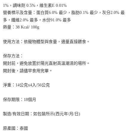
1%，調味劑 0.5%，維生素E 0.01%
營養標示及含量：蛋白質6.0% 最少，脂肪0.1% 最少，灰分2.0% 最
多，纖維2.0% 最多，水份91.0% 最多
熱量：38 Kcal/ 100g
使用方法：依寵物體型與食量，適量直接餵食。
保存方法：
開封前，避免放置於陽光直射高溫潮濕的場所。
開封後，請儘早食用完畢。
淨重：14公克x4入/56公克
保存期限：18個月
製造/有效日期：如包裝所示(西元年/月/日)
原產國：泰國