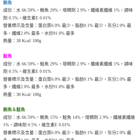
※ 請注意：結帳手續完成當下不需立刻繳費，但若您需要取消訂單，請聯絡
鮪魚
每筆NT$250
購買商品的店家。未經商家同意取消之訂單仍視為有效，需透過AFTEE先享
成份：水 66.59%，鮪魚 29%，增稠劑 2.9%，纖維素纖維 1%，調味
後付繳納相關費用。
※ 交易是否成功請以「AFTEE先享後付 」之結帳頁面顯示為準，若有關於
劑 0.5%，維生素E 0.01%
是否繳費成功／繳費後需取消欲退款等相關疑問，請聯繫「AFTEE先享後付
營養標示及含量：蛋白質6.0% 最少，脂肪0.1% 最少，灰分2.0% 最
客戶支援中心」
https://netprotections.freshdesk.com/support/home
多，纖維2.0% 最多，水份91.0% 最多
【注意事項】
熱量：38 Kcal/ 100g
１．透過由恩沛科技股份有限公司提供之「AFTEE先享後付」服務完成之交
易，需依本服務之必要範圍內提供個人資料，並將交易相關給付款項請求債
鮭魚
權轉讓予恩沛科技股份有限公司。
２．關於個人資料處理事宜，請瀏覽以下網址：
成份：水 66.59%，鮭魚 29%，增稠劑 2.9%，纖維素纖維 1%，調味
https://aftee.tw/terms/#terms3
劑 0.5%，維生素E 0.01%
３．未成年的使用者請事先徵得法定代理人或監護人之同意方可使用
「AFTEE先享後付」，若未經同意申辦者引起之損失，本公司不負相關責
營養標示及含量：蛋白質6.0% 最少，脂肪0.1% 最少，灰分2.0% 最
任。
多，纖維2.0% 最多，水份91.0% 最多
４．使用「AFTEE先享後付」時，將依據個別帳號之用戶狀況，依本公司即
熱量：38 Kcal/ 100g
時審查核予不同之上限額度；若仍有額度不足之情形，本公司將視審查結果
請求用戶進行身份認證。
５．嚴禁一人註冊多個帳號或使用他人資訊註冊。若發現惡意使用之情形，
鮪魚＆鮭魚
恩沛科技股份有限公司將有權停止該用戶之使用額度並採取法律行動。
成份：水 66.59%，鮪魚 15%，鮭魚 14%，增稠劑 2.9%，纖維素纖維
1%，調味劑 0.5%，維生素E 0.01%
營養標示及含量：蛋白質6.0% 最少，脂肪0.1% 最少，灰分2.0% 最