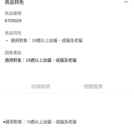
商品特色
信用卡一次付款
商品編號
LINE Pay
6703029
Apple Pay
商品特色
悠遊付
適用對象：18週以上幼貓、成貓及老貓
AFTEE先享後付
銷售重點
相關說明
適用對象：18週以上幼貓、成貓及老貓
【關於「AFTEE先享後付」】
ATM付款
AFTEE先享後付是「在收到商品之後才付款」的支付方式。 讓您購物簡單
便利好安心！
１．簡單：不需註冊會員、不需綁卡、不需儲值。
運送方式
２．便利：只要手機號碼，簡訊認證，即可結帳。
詳細說明
相關推薦
３．安心：先確認商品／服務後，再付款。
宅配
每筆NT$110，滿NT$1,500(含以上)免運費
【「AFTEE先享後付」結帳流程】
１．於結帳方式選擇「AFTEE先享後付」後，將跳轉至「AFTEE先享後付」
外島配送（黑貓宅急便－澎湖、金門、馬祖、綠島）
結帳頁面，進行簡訊認證並確認金額後，即可完成結帳。
２．訂單成立數日內，您將收到繳費通知簡訊。
每筆NT$360
●適用對象：18週以上幼貓、成貓及老貓
３．收到繳費通知簡訊後14天內，點擊此簡訊中的連結，可透過四大超商／
ATM／網路銀行／等多元方式進行付款，方視為交易完成。
宅配【偏遠地區-依黑貓物流所公告地區為主】