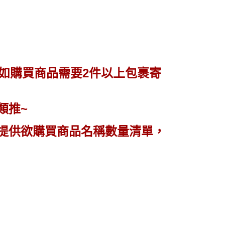
AFTEE先享後付」時，將依據個別帳號之用戶狀況，依本公司
核予不同之上限額度；若仍有額度不足之情形，本公司將視審查
用戶進行身份認證。
一人註冊多個帳號或使用他人資訊註冊。若發現惡意使用之情
科技股份有限公司將有權停止該用戶之使用額度並採取法律行
如購買商品需要2件以上包裹寄
類推~
提供欲購買商品名稱數量清單，