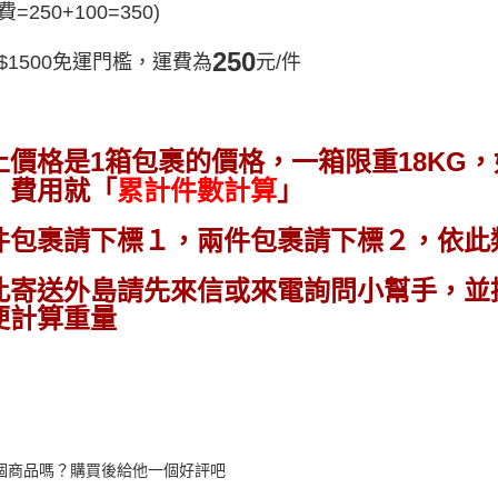
=250+100=350)
４．使用「
即時審查
250
結果請求
$1500免運門檻，運費為
元/件
５．嚴禁
形，恩沛
動。
上價格是1箱包裹的價格，
一箱限重18KG，
，費用就「
累計件數計算
」
件包裹請下標１，兩件包裹請下標２，依此
此
寄送外島請先來信或來電詢問小幫手，並
便計算重量
個商品嗎？購買後給他一個好評吧