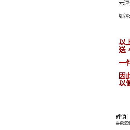
元運費
如達
以
送
一
因
以
評價
喜歡這