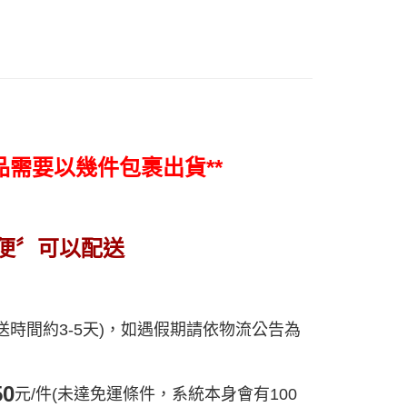
：只要手機號碼，簡訊認證，即可結帳。
：先確認商品／服務後，再付款。
EE先享後付」結帳流程】
10，滿NT$1,500(含以上)免運費
方式選擇「AFTEE先享後付」後，將跳轉至「AFTEE先享後
頁面，進行簡訊認證並確認金額後，即可完成結帳。
（黑貓宅急便－澎湖、金門、馬祖、綠島）
成立數日內，您將收到繳費通知簡訊。
費通知簡訊後14天內，點擊此簡訊中的連結，可透過四大超商
60
網路銀行／等多元方式進行付款，方視為交易完成。
：結帳手續完成當下不需立刻繳費，但若您需要取消訂單，請聯
品需要以幾件包裹出貨**
遠地區-依黑貓物流所公告地區為主】
的店家。未經商家同意取消之訂單仍視為有效，需透過AFTEE
繳納相關費用。
50
否成功請以「AFTEE先享後付 」之結帳頁面顯示為準，若有關於
功／繳費後需取消欲退款等相關疑問，請聯繫「AFTEE先享後
援中心」
https://netprotections.freshdesk.com/support/home
便〞可以配送
項】
恩沛科技股份有限公司提供之「AFTEE先享後付」服務完成之
依本服務之必要範圍內提供個人資料，並將交易相關給付款項請
讓予恩沛科技股份有限公司。
配送時間約3-5天)，如遇假期請依物流公告為
個人資料處理事宜，請瀏覽以下網址：
ee.tw/terms/#terms3
年的使用者請事先徵得法定代理人或監護人之同意方可使用
E先享後付」，若未經同意申辦者引起之損失，本公司不負相關責
50
元/件(未達免運條件，系統本身會有100