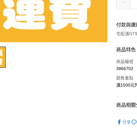
付款與運
宅配滿NT$
付款方式
商品特色
信用卡一
商品編號
3866702
LINE Pay
銷售重點
Apple Pay
滿1500
悠遊付
商品相關分
AFTEE先
相關說明
🔧包裝耗材
【關於「A
分享
ATM付款
AFTEE
便利好安
１．簡單