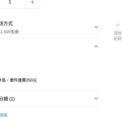
送方式
1,500免運
清除
紀錄
次付款
元外島，單件運費250元
類 (1)
享後付
🔧 運費❖
FTEE先享後付」】
客服
先享後付是「在收到商品之後才付款」的支付方式。 讓您購物簡單
心！
：不需註冊會員、不需綁卡、不需儲值。