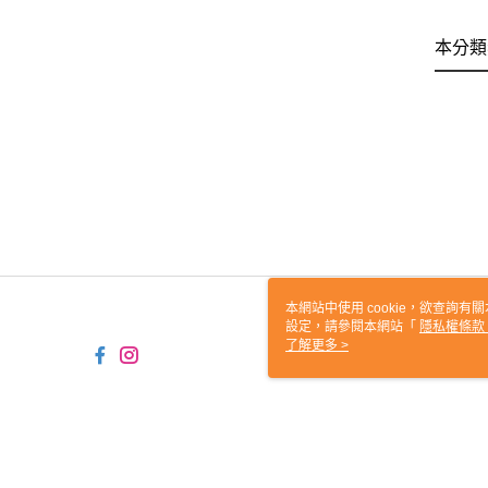
本分類
本網站中使用 cookie，欲查詢有關
設定，請參閱本網站「
隱私權條款
使用 cookie。
了解更多 >