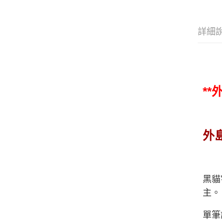
詳細
*
外
黑貓
主。
單筆