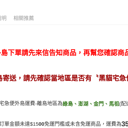
２．便利
運送方式
３．安心
宅配
說明
相關推薦
【「AFT
每筆NT$1
１．於結帳
付」結帳
外島配送
２．訂單
３．收到繳
每筆NT$3
／ATM／
※ 請注意
*外島下單請先來信告知商品，再幫您確認商
宅配【偏
絡購買商品
先享後付
每筆NT$2
※ 交易是
是否繳費成
付客戶支
島寄送，請先確認當地區是否有〝黑貓宅急
【注意事
１．透過由
交易，需
求債權轉
宅急便外島運費-離島地區為
(
綠島、澎湖、金門、馬祖
２．關於
https://aft
３．未成
「AFTE
3
訂單金額未達$15
00
免運門檻或未含免運商品，運費為
任。