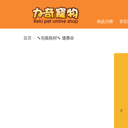
商品分類
折扣
首頁
🔧包裝耗材🔧 運費❖