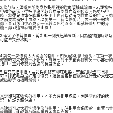
客戶支援中心」
https://netprotections.freshdesk.com/support/home
2.修剪時，須避免剪到寵物指甲裡的微血管造成流血。若寵物指
【注意事項】
甲顏色較深，從指甲底面較容易看到微血管的位置。修剪指甲
時，將嬰兒油塗在脚掌及指甲上也可幫助看到微血管的位置。剪
１．透過由恩沛科技股份有限公司提供之「AFTEE先享後付」服務完成之交
之前要準備好止血藥，以防萬一。每次修剪時，要一點一點地
易，需依本服務之必要範圍內提供個人資料，並將交易相關給付款項請求債
剪，直到切口中心見到一個較深色的圓圈，那就是趾甲中的骨
權轉讓予恩沛科技股份有限公司。
髓。剪到這裡就需要停止囉！
２．關於個人資料處理事宜，請瀏覽以下網址：
https://aftee.tw/terms/#terms3
3.確定了修剪位置，剪斷那一刻要迅速果斷，因為寵物隨時都有
３．未成年的使用者請事先徵得法定代理人或監護人之同意方可使用
可能會突然移動。
「AFTEE先享後付」，若未經同意申辦者引起之損失，本公司不負相關責
任。
４．使用「AFTEE先享後付」時，將依據個別帳號之用戶狀況，依本公司即
4.請勿一次修剪太大範圍的指甲。如果寵物指甲過長，在第一次
時審查核予不同之上限額度；若仍有額度不足之情形，本公司將視審查結果
修剪時可先修剪一小部分，每隔七到十天後再修剪另一小部份的
請求用戶進行身份認證。
指甲，直到修剪到合適的長度為止。
５．嚴禁一人註冊多個帳號或使用他人資訊註冊。若發現惡意使用之情形，
恩沛科技股份有限公司將有權停止該用戶之使用額度並採取法律行動。
5.當剪完指甲後，要記得再修剪脚底毛髮，剪至跟脚墊平行即
可。腳底毛髮最好定期修剪，過長會容易使寵物在行走於大理石
或磁磚等地板時滑倒。
※定期幫寵物修剪指甲，才不會有指甲過長，刺進掌肉裡的狀
況，維護身體健康。
※建議可於犬貓洗澡後修剪指甲。此時指甲會偏柔軟、血管也會
較明顯，能輕易剪除指甲且不傷及血管。