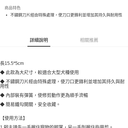
Apple Pay
商品特色
悠遊付
不鏽鋼刀片經由特殊處理，使刀口更鋒利並增加其持久與耐用性
AFTEE先享後付
相關說明
【關於「AFTEE先享後付」】
詳細說明
相關推薦
ATM付款
AFTEE先享後付是「在收到商品之後才付款」的支付方式。 讓您購物簡單
便利好安心！
１．簡單：不需註冊會員、不需綁卡、不需儲值。
運送方式
２．便利：只要手機號碼，簡訊認證，即可結帳。
長15.5*5cm
３．安心：先確認商品／服務後，再付款。
宅配
◆ 此款為大尺寸，較適合大型犬種使用
每筆NT$110，滿NT$1,500(含以上)免運費
【「AFTEE先享後付」結帳流程】
１．於結帳方式選擇「AFTEE先享後付」後，將跳轉至「AFTEE先享後付」
◆ 不鏽鋼刀片經由特殊處理，使刀口更鋒利並增加其持久與耐
外島配送（黑貓宅急便－澎湖、金門、馬祖、綠島）
結帳頁面，進行簡訊認證並確認金額後，即可完成結帳。
用性
２．訂單成立數日內，您將收到繳費通知簡訊。
每筆NT$360
３．收到繳費通知簡訊後14天內，點擊此簡訊中的連結，可透過四大超商／
◆ 內部裝有彈簧，使修剪動作更為順手流暢
ATM／網路銀行／等多元方式進行付款，方視為交易完成。
宅配【偏遠地區-依黑貓物流所公告地區為主】
◆ 簡易鐵勾開關，安全收藏。
※ 請注意：結帳手續完成當下不需立刻繳費，但若您需要取消訂單，請聯絡
每筆NT$250
購買商品的店家。未經商家同意取消之訂單仍視為有效，需透過AFTEE先享
後付繳納相關費用。
【使用方法】
※ 交易是否成功請以「AFTEE先享後付 」之結帳頁面顯示為準，若有關於
是否繳費成功／繳費後需取消欲退款等相關疑問，請聯繫「AFTEE先享後付
1.飼主請先一手握住寵物的脚掌，另一手則握住指甲剪。