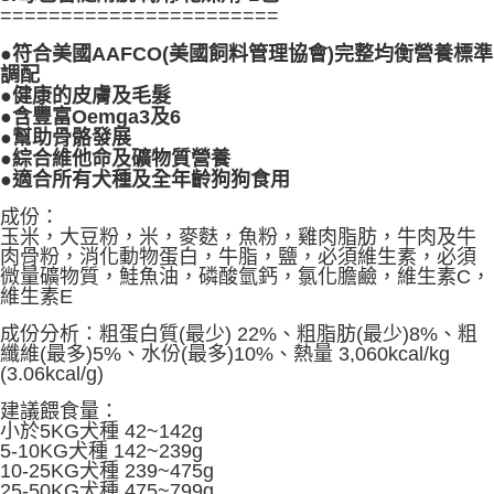
=======================
是否繳費成功／繳費後需取消欲退款等相關疑問，請聯繫「AFTEE先享後付
客戶支援中心」
https://netprotections.freshdesk.com/support/home
●符合美國AAFCO(美國飼料管理協會)完整均衡營養標準
調配
【注意事項】
●健康的皮膚及毛髮
１．透過由恩沛科技股份有限公司提供之「AFTEE先享後付」服務完成之交
●含豐富Oemga3及6
易，需依本服務之必要範圍內提供個人資料，並將交易相關給付款項請求債
●幫助骨骼發展
權轉讓予恩沛科技股份有限公司。
●綜合維他命及礦物質營養
２．關於個人資料處理事宜，請瀏覽以下網址：
https://aftee.tw/terms/#terms3
●適合所有犬種及全年齡狗狗食用
３．未成年的使用者請事先徵得法定代理人或監護人之同意方可使用
成份：
「AFTEE先享後付」，若未經同意申辦者引起之損失，本公司不負相關責
玉米，大豆粉，米，麥麩，魚粉，雞肉脂肪，牛肉及牛
任。
肉骨粉，消化動物蛋白，牛脂，鹽，必須維生素，必須
４．使用「AFTEE先享後付」時，將依據個別帳號之用戶狀況，依本公司即
微量礦物質，鮭魚油，磷酸氫鈣，氯化膽鹼，維生素C，
時審查核予不同之上限額度；若仍有額度不足之情形，本公司將視審查結果
維生素E
請求用戶進行身份認證。
５．嚴禁一人註冊多個帳號或使用他人資訊註冊。若發現惡意使用之情形，
成份分析：粗蛋白質(最少) 22%、粗脂肪(最少)8%、粗
恩沛科技股份有限公司將有權停止該用戶之使用額度並採取法律行動。
纖維(最多)5%、水份(最多)10%
、熱量 3,060kcal/kg
(3.06kcal/g)
建議餵食量：
小於5KG犬種 42~142g
5-10KG犬種 142~239g
10-25KG犬種 239~475g
25-50KG犬種 475~799g