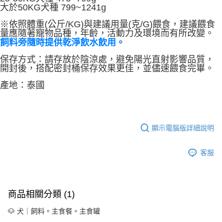
大於50KG犬種 799~1241g
※依照體重(公斤/KG)與建議用量(克/G)餵食，建議餵食
量應隨著寵物品種，年齡，活動力及環境而有所改變。
飼料旁隨時提供乾淨飲水飲用。
保存方式：請存放於陰涼處，避免陽光直射影響品質，
開封後，搭配密封桶保存效果更佳，並儘速餵食完畢。
產地：泰國
顯示電腦版詳細說明
客服
商品相關分類 (1)
🐶 犬｜飼料。主食餐。主食罐