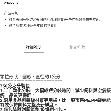
2946515
Apple Pay
商品特色
悠遊付
符合美國AAFCO(美國飼料管理協會)完整均衡營養標準調配
適合所有犬種及全年齡狗狗食用
AFTEE先享後付
相關說明
【關於「AFTEE先享後付」】
ATM付款
AFTEE先享後付是「在收到商品之後才付款」的支付方式。 讓您購物簡單
詳細說明
相關推薦
便利好安心！
１．簡單：不需註冊會員、不需綁卡、不需儲值。
運送方式
２．便利：只要手機號碼，簡訊認證，即可結帳。
３．安心：先確認商品／服務後，再付款。
宅配
每筆NT$110，滿NT$1,500(含以上)免運費
【「AFTEE先享後付」結帳流程】
１．於結帳方式選擇「AFTEE先享後付」後，將跳轉至「AFTEE先享後付」
顆粒形狀：圓形，直徑約1公分
外島配送（黑貓宅急便－澎湖、金門、馬祖、綠島）
結帳頁面，進行簡訊認證並確認金額後，即可完成結帳。
=======================
２．訂單成立數日內，您將收到繳費通知簡訊。
每筆NT$360
750公克分裝包
３．收到繳費通知簡訊後14天內，點擊此簡訊中的連結，可透過四大超商／
1.半自動化分裝，大幅縮短分裝時間，減少飼料與空氣接
ATM／網路銀行／等多元方式進行付款，方視為交易完成。
宅配【偏遠地區-依黑貓物流所公告地區為主】
觸，品質更保鮮。
※ 請注意：結帳手續完成當下不需立刻繳費，但若您需要取消訂單，請聯絡
2.選用食品包裝級材質專用袋，比一般市售PE.PP袋更能
每筆NT$250
購買商品的店家。未經商家同意取消之訂單仍視為有效，需透過AFTEE先享
有效保持飼料完整及新鮮度。
後付繳納相關費用。
3.每包皆隨附脫氧劑/乾燥劑*1包。
※ 交易是否成功請以「AFTEE先享後付 」之結帳頁面顯示為準，若有關於