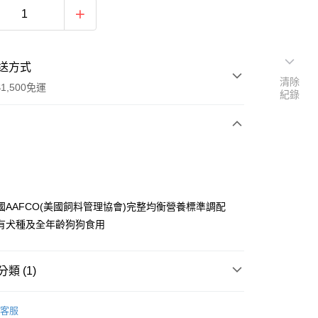
送方式
清除
1,500免運
紀錄
次付款
國AAFCO(美國飼料管理協會)完整均衡營養標準調配
有犬種及全年齡狗狗食用
享後付
類 (1)
FTEE先享後付」】
飼料。主食餐。主食罐
先享後付是「在收到商品之後才付款」的支付方式。 讓您購物簡單
客服
心！