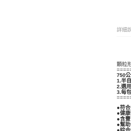
詳細
顆粒
====
750
1.
2.
3.每
====
●符合
●健
●含豐
●幫
●綜