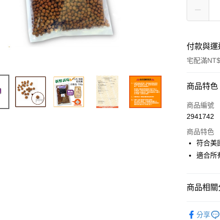
付款與運
宅配滿NT$
付款方式
商品特色
信用卡一
商品編號
2941742
LINE Pay
商品特色
Apple Pay
符合美
適合所
悠遊付
AFTEE先
商品相關分
相關說明
【關於「A
ATM付款
🐶 犬｜
AFTEE
分享
便利好安