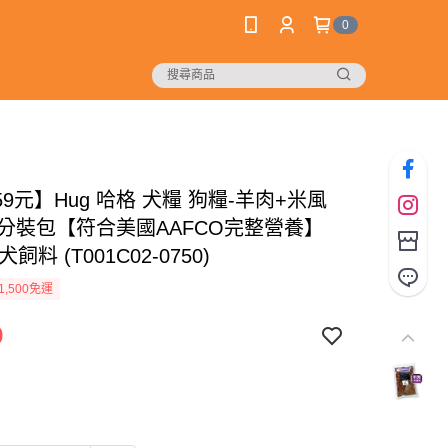
0
9元】Hug 哈格 犬糧 狗糧-羊肉+米風
0g分裝包【符合美國AAFCO完整營養】
飼料 (T001C02-0750)
1,500免運
9