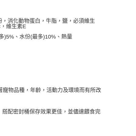
AFTEE先享後付」時，將依據個別帳號之用戶狀況，依本公司
核予不同之上限額度；若仍有額度不足之情形，本公司將視審查
用戶進行身份認證。
粉，消化動物蛋白，牛脂，鹽，必須維生
一人註冊多個帳號或使用他人資訊註冊。若發現惡意使用之情
，維生素E
科技股份有限公司將有權停止該用戶之使用額度並採取法律行
)5%、水份(最多)10%
、熱量
應隨著寵物品種，年齡，活動力及環境而有所改
，搭配密封桶保存效果更佳，並儘速餵食完