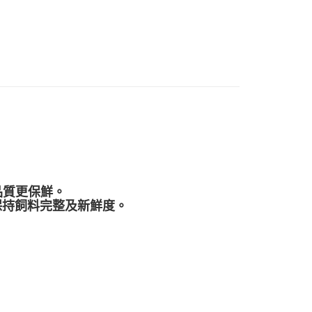
：不需註冊會員、不需綁卡、不需儲值。
：只要手機號碼，簡訊認證，即可結帳。
：先確認商品／服務後，再付款。
EE先享後付」結帳流程】
10，滿NT$1,500(含以上)免運費
方式選擇「AFTEE先享後付」後，將跳轉至「AFTEE先享後
頁面，進行簡訊認證並確認金額後，即可完成結帳。
（黑貓宅急便－澎湖、金門、馬祖、綠島）
成立數日內，您將收到繳費通知簡訊。
費通知簡訊後14天內，點擊此簡訊中的連結，可透過四大超商
60
網路銀行／等多元方式進行付款，方視為交易完成。
：結帳手續完成當下不需立刻繳費，但若您需要取消訂單，請聯
遠地區-依黑貓物流所公告地區為主】
的店家。未經商家同意取消之訂單仍視為有效，需透過AFTEE
繳納相關費用。
50
否成功請以「AFTEE先享後付 」之結帳頁面顯示為準，若有關於
功／繳費後需取消欲退款等相關疑問，請聯繫「AFTEE先享後
品質更保鮮。
援中心」
https://netprotections.freshdesk.com/support/home
效保持飼料完整及新鮮度。
項】
恩沛科技股份有限公司提供之「AFTEE先享後付」服務完成之
依本服務之必要範圍內提供個人資料，並將交易相關給付款項請
讓予恩沛科技股份有限公司。
個人資料處理事宜，請瀏覽以下網址：
ee.tw/terms/#terms3
年的使用者請事先徵得法定代理人或監護人之同意方可使用
E先享後付」，若未經同意申辦者引起之損失，本公司不負相關責