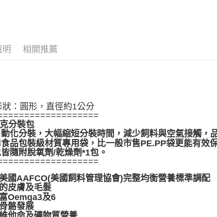
１．簡單
２．便利
運送方式
３．安心
宅配
【「AFT
每筆NT$1
１．於結帳
說明
相關推薦
付」結帳
外島配送
２．訂單
３．收到繳
每筆NT$3
／ATM／
※ 請注意
宅配【偏
絡購買商品
形狀：圓形，直徑約1公分
先享後付
每筆NT$2
===================
※ 交易是
公克分裝包
是否繳費成
半自動化分裝，大幅縮短分裝時間，減少飼料與空氣接觸，
付客戶支
選用食品包裝級材質專用袋，比一般市售PE.PP袋更能有
包皆隨附脫氧劑/乾燥劑*1包。
【注意事
===================
１．透過由
交易，需
美國AAFCO(美國飼料管理協會)完整均衡營養標準調配
求債權轉
康的皮膚及毛髮
２．關於
富Oemga3及6
https://aft
３．未成
助骨骼發展
「AFTE
合維他命及礦物質營養