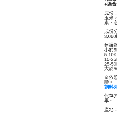
●適
成份
玉米
素，
成份分
3,060k
建議
小於5
5-10
10-2
25-5
大於50
※依照
變。
飼料
保存
畢。
產地