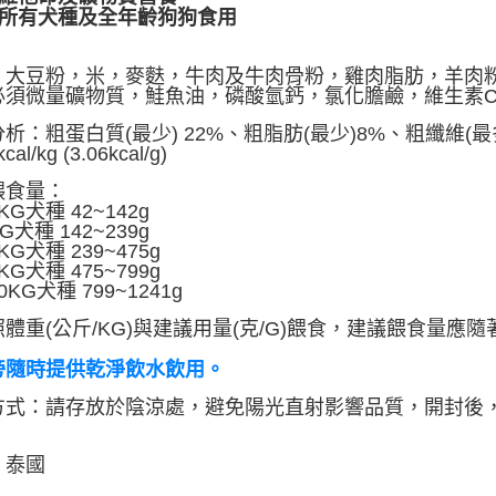
任。
合所有犬種及全年齡狗狗食用
４．使用「
即時審查
：
結果請求
，大豆粉，米，麥麩，牛肉及牛肉骨粉，雞肉脂肪，羊肉
５．嚴禁
必須微量礦物質，鮭魚油，磷酸氫鈣，氯化膽鹼，維生素C
形，恩沛
析：粗蛋白質(最少) 22%、粗脂肪(最少)8%、粗纖維(最多
動。
cal/kg (3.06kcal/g)
餵食量：
KG犬種 42~142g
KG犬種 142~239g
5KG犬種 239~475g
0KG犬種 475~799g
KG犬種 799~1241g
體重(公斤/KG)與建議用量(克/G)餵食，建議餵食量
旁隨時提供乾淨飲水飲用。
方式：
請存放於陰涼處，避免陽光直射影響品質，開封後
：泰國