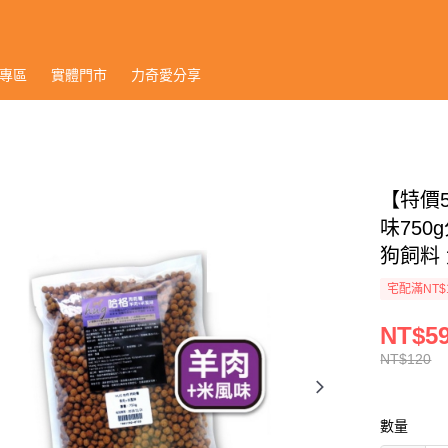
專區
實體門市
力奇愛分享
【特價5
味75
狗飼料 犬
宅配滿NT$
NT$5
NT$120
數量