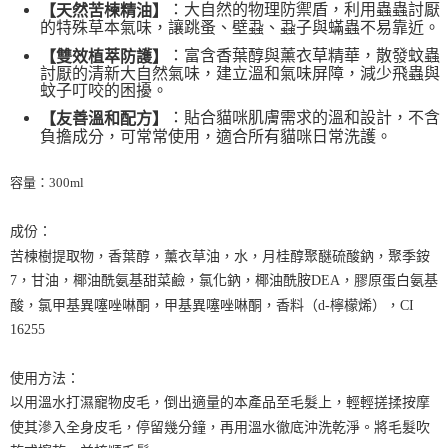
：大自然的物理防禦盾，利用蟲蟲討厭
【天然苦楝精油】
的特殊草本氣味，讓跳蚤、壁蝨、蝨子與蟎蟲不易靠近。
【注意事項】
１．透過由恩沛科技股份有限公司提供之「AFTEE先享後付」服務完成之交
：富含香葉醇與薰衣草精華，散發蚊蟲
【雙效植萃防護】
易，需依本服務之必要範圍內提供個人資料，並將交易相關給付款項請求債
討厭的清新大自然氣味，建立溫和氣味屏障，減少飛蟲與
權轉讓予恩沛科技股份有限公司。
蚊子叮咬的困擾。
２．關於個人資料處理事宜，請瀏覽以下網址：
：貼合貓咪肌膚需求的溫和設計，不含
【友善溫和配方】
https://aftee.tw/terms/#terms3
負擔成分，可常常使用，適合所有貓咪日常洗護。
３．未成年的使用者請事先徵得法定代理人或監護人之同意方可使用
「AFTEE先享後付」，若未經同意申辦者引起之損失，本公司不負相關責
任。
容量：300ml
４．使用「AFTEE先享後付」時，將依據個別帳號之用戶狀況，依本公司即
時審查核予不同之上限額度；若仍有額度不足之情形，本公司將視審查結果
請求用戶進行身份認證。
成份：
５．嚴禁一人註冊多個帳號或使用他人資訊註冊。若發現惡意使用之情形，
苦楝樹提取物，香葉醇，薰衣草油，水，月桂醇聚醚硫酸鈉，聚季銨
恩沛科技股份有限公司將有權停止該用戶之使用額度並採取法律行動。
7，甘油，椰油酰氨基甜菜鹼，氯化鈉，椰油酰胺DEA，膠原蛋白氨基
酸，氯甲基異噻唑啉酮，甲基異噻唑啉酮，香料（d-檸檬烯），CI
16255
使用方法：
以用溫水打濕寵物皮毛，倒出適量的本產品至毛髮上，輕輕搓揉按摩
使其滲入全身皮毛，停留幾分鐘，再用溫水徹底沖洗乾淨。將毛髮吹