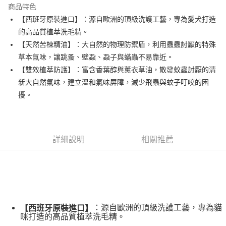
商品特色
悠遊付
【西班牙原裝進口】：源自歐洲的頂級洗護工藝，專為愛犬打造
的高品質植萃洗毛精。
AFTEE先享後付
【天然苦楝精油】：大自然的物理防禦盾，利用蟲蟲討厭的特殊
相關說明
草本氣味，讓跳蚤、壁蝨、蝨子與蟎蟲不易靠近。
【關於「AFTEE先享後付」】
ATM付款
AFTEE先享後付是「在收到商品之後才付款」的支付方式。 讓您購物簡單
【雙效植萃防護】：富含香葉醇與薰衣草油，散發蚊蟲討厭的清
便利好安心！
新大自然氣味，建立溫和氣味屏障，減少飛蟲與蚊子叮咬的困
１．簡單：不需註冊會員、不需綁卡、不需儲值。
運送方式
擾。
２．便利：只要手機號碼，簡訊認證，即可結帳。
３．安心：先確認商品／服務後，再付款。
宅配
每筆NT$110，滿NT$1,500(含以上)免運費
【「AFTEE先享後付」結帳流程】
１．於結帳方式選擇「AFTEE先享後付」後，將跳轉至「AFTEE先享後付」
詳細說明
相關推薦
外島配送（黑貓宅急便－澎湖、金門、馬祖、綠島）
結帳頁面，進行簡訊認證並確認金額後，即可完成結帳。
２．訂單成立數日內，您將收到繳費通知簡訊。
每筆NT$360
３．收到繳費通知簡訊後14天內，點擊此簡訊中的連結，可透過四大超商／
ATM／網路銀行／等多元方式進行付款，方視為交易完成。
宅配【偏遠地區-依黑貓物流所公告地區為主】
※ 請注意：結帳手續完成當下不需立刻繳費，但若您需要取消訂單，請聯絡
每筆NT$250
購買商品的店家。未經商家同意取消之訂單仍視為有效，需透過AFTEE先享
後付繳納相關費用。
※ 交易是否成功請以「AFTEE先享後付 」之結帳頁面顯示為準，若有關於
：源自歐洲的頂級洗護工藝，專為貓
【西班牙原裝進口】
是否繳費成功／繳費後需取消欲退款等相關疑問，請聯繫「AFTEE先享後付
咪打造的高品質植萃洗毛精。
客戶支援中心」
https://netprotections.freshdesk.com/support/home