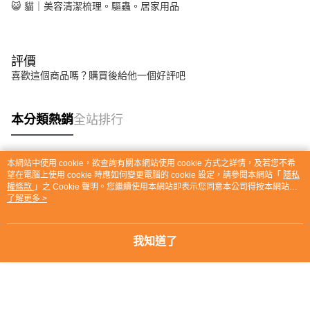
😺 貓｜美容清潔梳理。驅蟲。居家用品
評價
喜歡這個商品嗎？購買後給他一個好評吧
本分類熱銷
全站排行
本網站中使用 cookie，欲查詢有關本網站使用 cookie 方式之詳情，及若您不希
熱門標籤
望在電腦上使用 cookie 時應如何變更電腦的 cookie 設定，請參閱本網站「
隱私
權條款
」之 Cookie 聲明。您繼續使用本網站即表示您同意本公司得按本網站使
用條款之 Cookie 聲明使用 cookie。
了解更多 >
我知道了