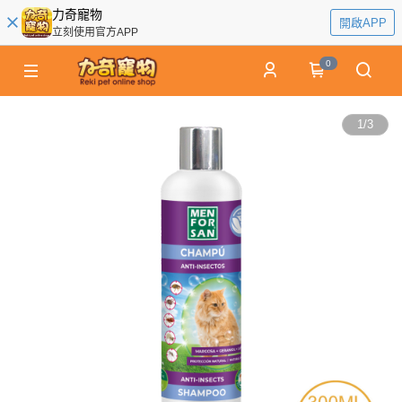
力奇寵物
開啟APP
立刻使用官方APP
0
1
/
3