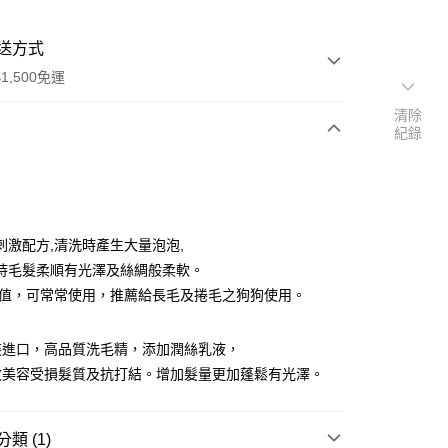
送方式
1,500免運
清除
紀錄
次付款
刺激配方,清洗時產生大量泡泡,
持毛髮柔順有光澤及絲綢般柔軟。
H值，可常常使用，推薦給長毛及捲毛之狗狗使用。
享後付
裝進口，高品質洗毛精，添加潤絲乳液，
FTEE先享後付」】
效美容受損髮質及抗打結。增加髮量更加蓬鬆有光澤。
先享後付是「在收到商品之後才付款」的支付方式。 讓您購物簡單
心！
：不需註冊會員、不需綁卡、不需儲值。
：只要手機號碼，簡訊認證，即可結帳。
類 (1)
：先確認商品／服務後，再付款。