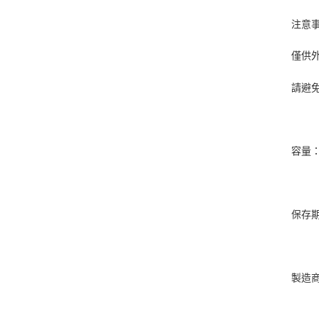
注意
僅供
請避
容量：
保存
製造商：