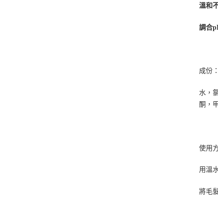
溫和
調合
成份
水，
酮，
使用
用溫
將毛