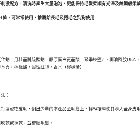
即時審查
不刺激配方，清洗時產生大量泡泡，更能保持毛髮柔順有光澤及絲綢般柔
結果請求
５．嚴禁
形，恩沛
pH值，可常常使用，推薦給長毛及捲毛之狗狗使用
動。
：
氯化鈉，月桂基醚硫酸鈉，膠原蛋白氨基酸，聚季銨鹽7 ，椰油酰胺DEA
甲基異，檸檬酸，酸性紅18，香水（檸檬烯）
方法：
水打濕寵物皮毛，倒出少量的本產品至毛髮上，輕輕按摩使其滲入全身皮
髮吹乾或擦乾，並梳順毛髮。