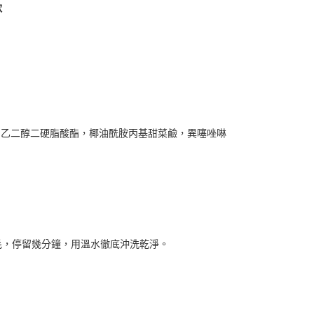
核予不同之上限額度；若仍有額度不足之情形，本公司將視審查
軟
用戶進行身份認證。
一人註冊多個帳號或使用他人資訊註冊。若發現惡意使用之情
科技股份有限公司將有權停止該用戶之使用額度並採取法律行
，乙二醇二硬脂酸酯，椰油酰胺丙基甜菜鹼，異噻唑啉
毛，停留幾分鐘，用溫水徹底沖洗乾淨。