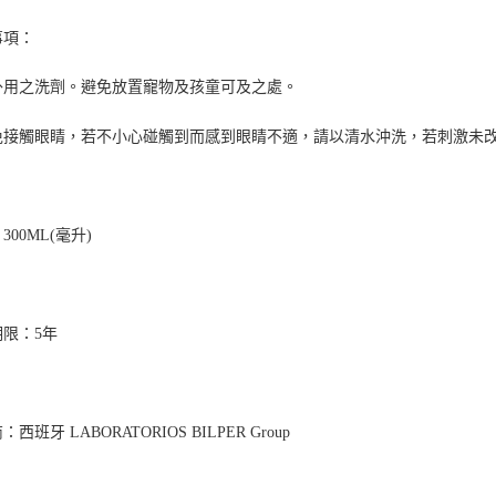
事項：
外用之洗劑。避免放置寵物及孩童可及之處。
免接觸眼睛，若不小心碰觸到而感到眼睛不適，請以清水沖洗，若刺激未
300ML(毫升)
期限：5年
西班牙 LABORATORIOS BILPER Group