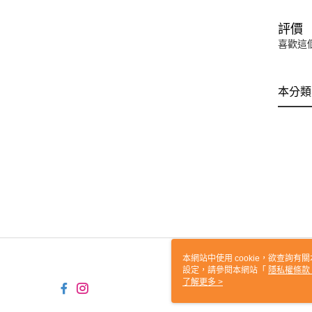
評價
喜歡這
本分類
本網站中使用 cookie，欲查詢有關
設定，請參閱本網站「
隱私權條款
使用 cookie。
了解更多 >