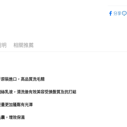
宅配
🐶 犬｜
【「AFT
分享
每筆NT$1
１．於結帳
付」結帳
外島配送
２．訂單
３．收到繳
每筆NT$3
／ATM／
※ 請注意
宅配【偏
說明
相關推薦
絡購買商品
先享後付
每筆NT$2
※ 交易是
是否繳費成
付客戶支
【注意事
牙原裝進口，高品質洗毛精
１．透過由
交易，需
求債權轉
潤絲乳液，清洗後有效美容受損髮質及抗打結
２．關於
https://aft
髮量更加蓬鬆有光澤
３．未成
「AFTE
任。
毛囊，增效保濕
４．使用「