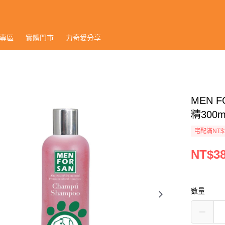
專區
實體門市
力奇愛分享
MEN 
精300ml
宅配滿NT$
NT$3
數量