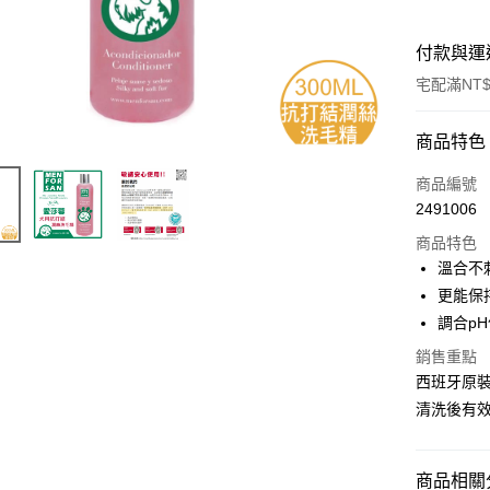
付款與運
宅配滿NT$
付款方式
商品特色
信用卡一
商品編號
2491006
LINE Pay
商品特色
Apple Pay
溫合不
更能保
悠遊付
調合p
AFTEE先
銷售重點
相關說明
西班牙原
【關於「A
ATM付款
清洗後有
AFTEE
便利好安
１．簡單
２．便利
運送方式
商品相關分
３．安心