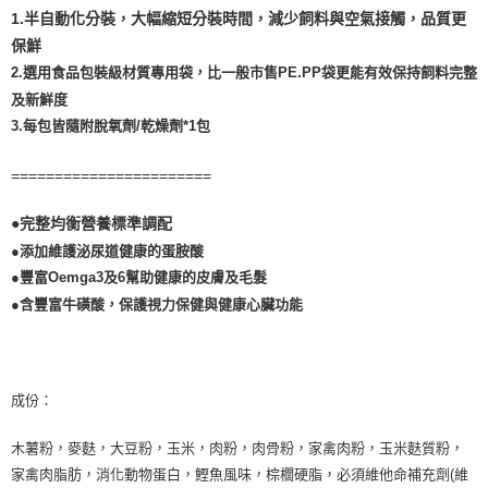
1.半自動化分裝，大幅縮短分裝時間，減少飼料與空氣接觸，品質更
【注意事項】
保鮮
１．透過由恩沛科技股份有限公司提供之「AFTEE先享後付」服務完成之交
易，需依本服務之必要範圍內提供個人資料，並將交易相關給付款項請求債
2.選用食品包裝級材質專用袋，比一般市售PE.PP袋更能有效保持飼料完整
權轉讓予恩沛科技股份有限公司。
及新鮮度
２．關於個人資料處理事宜，請瀏覽以下網址：
3.每包皆隨附脫氧劑/乾燥劑*1包
https://aftee.tw/terms/#terms3
３．未成年的使用者請事先徵得法定代理人或監護人之同意方可使用
「AFTEE先享後付」，若未經同意申辦者引起之損失，本公司不負相關責
=======================
任。
４．使用「AFTEE先享後付」時，將依據個別帳號之用戶狀況，依本公司即
●完整均衡營養標準調配
時審查核予不同之上限額度；若仍有額度不足之情形，本公司將視審查結果
請求用戶進行身份認證。
●添加維護泌尿道健康的蛋胺酸
５．嚴禁一人註冊多個帳號或使用他人資訊註冊。若發現惡意使用之情形，
●豐富Oemga3及6幫助健康的皮膚及毛髮
恩沛科技股份有限公司將有權停止該用戶之使用額度並採取法律行動。
●含豐富牛磺酸，保護視力保健與健康心臟功能
成份：
木薯粉，麥麩，大豆粉，玉米，肉粉，肉骨粉，家禽肉粉，玉米麩質粉，
家禽肉脂肪，消化動物蛋白，鰹魚風味，棕櫚硬脂，必須維他命補充劑(維