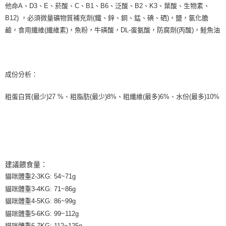
他命A、D3、E、菸酸、C、B1、B6、泛酸、B2、K3、葉酸、生物素、
B12) ，必須微量礦物質補充劑(鐵、鋅、銅、錳、碘、硒)，鹽，氯化膽
鹼，食用纖維(纖維素)，魚粉，牛磺酸，DL-蛋氨酸，防腐劑(丙酸)，鮭魚油
成份分析：
粗蛋白質(最少)27 %、粗脂肪(最少)8%、粗纖維(最多)6%、水份(最多)10%
建議餵食量：
貓咪體重2-3KG: 54~71g
貓咪體重3-4KG: 71~86g
貓咪體重4-5KG: 86~99g
貓咪體重5-6KG: 99~112g
貓咪體重6-7KG: 112~125g