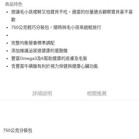
商品特色
悠遊付
想讓毛小孩嚐鮮又怕寶貝不吃，適當的份量適合觀察寶貝喜不喜
歡
AFTEE先享後付
750公克輕巧分裝包，隨時與毛小孩來趟輕旅行
相關說明
【關於「AFTEE先享後付」】
ATM付款
AFTEE先享後付是「在收到商品之後才付款」的支付方式。 讓您購物簡單
完整均衡營養標準調配
便利好安心！
添加維護泌尿道健康的蛋胺酸
１．簡單：不需註冊會員、不需綁卡、不需儲值。
運送方式
豐富Omega3及6幫助健康的皮膚及毛髮
２．便利：只要手機號碼，簡訊認證，即可結帳。
３．安心：先確認商品／服務後，再付款。
含豐富牛磺酸有利於視力保健與健康心臟功能
宅配
每筆NT$110，滿NT$1,500(含以上)免運費
【「AFTEE先享後付」結帳流程】
１．於結帳方式選擇「AFTEE先享後付」後，將跳轉至「AFTEE先享後付」
外島配送（黑貓宅急便－澎湖、金門、馬祖、綠島）
結帳頁面，進行簡訊認證並確認金額後，即可完成結帳。
２．訂單成立數日內，您將收到繳費通知簡訊。
詳細說明
相關推薦
每筆NT$360
３．收到繳費通知簡訊後14天內，點擊此簡訊中的連結，可透過四大超商／
ATM／網路銀行／等多元方式進行付款，方視為交易完成。
宅配【偏遠地區-依黑貓物流所公告地區為主】
※ 請注意：結帳手續完成當下不需立刻繳費，但若您需要取消訂單，請聯絡
每筆NT$250
購買商品的店家。未經商家同意取消之訂單仍視為有效，需透過AFTEE先享
後付繳納相關費用。
※ 交易是否成功請以「AFTEE先享後付 」之結帳頁面顯示為準，若有關於
750公克分裝包
是否繳費成功／繳費後需取消欲退款等相關疑問，請聯繫「AFTEE先享後付
客戶支援中心」
https://netprotections.freshdesk.com/support/home