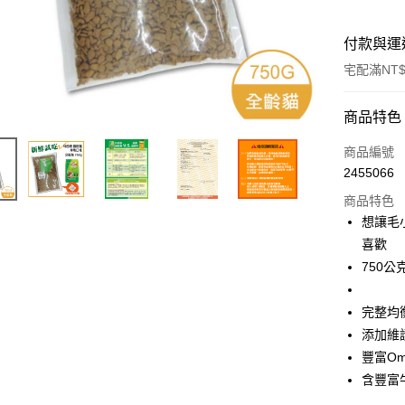
付款與運
宅配滿NT$
付款方式
商品特色
信用卡一
商品編號
2455066
LINE Pay
商品特色
Apple Pay
想讓毛
喜歡
悠遊付
750
AFTEE先
相關說明
完整均
【關於「A
添加維
ATM付款
AFTEE
便利好安
豐富O
１．簡單
含豐富
２．便利
運送方式
３．安心