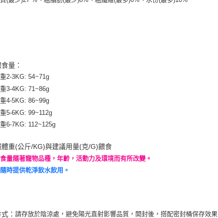
餵食量：
2-3KG: 54~71g
3-4KG: 71~86g
4-5KG: 86~99g
5-6KG: 99~112g
6-7KG: 112~125g
體重(公斤/KG)與建議用量(克/G)餵食
餵食量隨著寵物品種，年齡，活動力及環境而有所改變。
旁隨時提供乾淨飲水飲用。
方式：
請存放於陰涼處，避免陽光直射影響品質，開封後，搭配密封桶保存效果