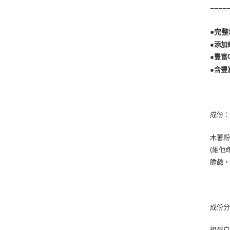
====
●完
●添加
●豐富
●含豐
成份
木薯
(維他
膽鹼，
成份
粗蛋白