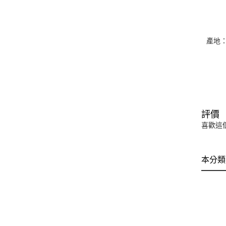
產地
評價
喜歡這
本分類