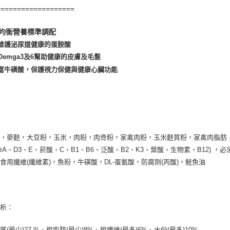
即時審查
===================
結果請求
５．嚴禁
形，恩沛
整均衡營養標準調配
動。
維護泌尿道健康的蛋胺酸
Oemga3及6幫助健康的皮膚及毛髮
富牛磺酸，保護視力保健與健康心臟功能
：
粉，麥麩，大豆粉，玉米，肉粉，肉骨粉，家禽肉粉，玉米麩質粉，家禽肉脂肪
命A、D3、E、菸酸、C、B1、B6、泛酸、B2、K3、葉酸、生物素、B12) 
食用纖維(纖維素)，魚粉，牛磺酸，DL-蛋氨酸，防腐劑(丙酸)，鮭魚油
分析：
質(最少)27 %、粗脂肪(最少)8%、粗纖維(最多)6%、水份(最多)10%