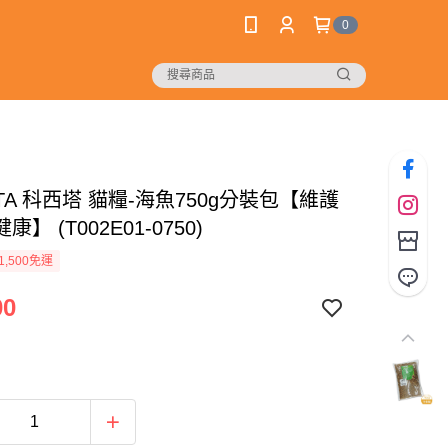
0
NTA 科西塔 貓糧-海魚750g分裝包【維護
】 (T002E01-0750)
1,500免運
00