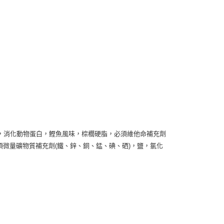
核予不同之上限額度；若仍有額度不足之情形，本公司將視審查
用戶進行身份認證。
一人註冊多個帳號或使用他人資訊註冊。若發現惡意使用之情
科技股份有限公司將有權停止該用戶之使用額度並採取法律行
，消化動物蛋白，鰹魚風味，棕櫚硬脂，必須維他命補充劑
，必須微量礦物質補充劑(鐵、鋅、銅、錳、碘、硒)，鹽，氯化