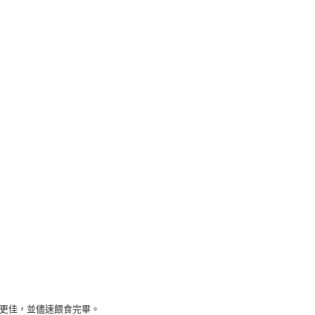
更佳，並儘速餵食完畢。