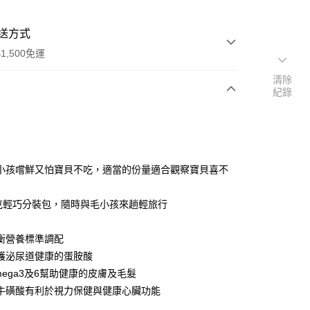
送方式
1,500免運
清除
紀錄
次付款
小孩嚐鮮又怕寶貝不吃，適當的份量適合觀察寶貝喜不
公克輕巧分裝包，隨時與毛小孩來趟輕旅行
享後付
衡營養標準調配
FTEE先享後付」】
護泌尿道健康的蛋胺酸
先享後付是「在收到商品之後才付款」的支付方式。 讓您購物簡單
心！
mega3及6幫助健康的皮膚及毛髮
：不需註冊會員、不需綁卡、不需儲值。
牛磺酸有利於視力保健與健康心臟功能
：只要手機號碼，簡訊認證，即可結帳。
：先確認商品／服務後，再付款。