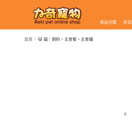
商品分類
折扣
首頁
😺 貓｜飼料。主食餐。主食罐