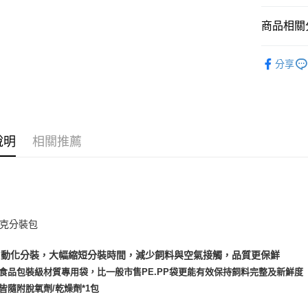
宅配
【「AFT
商品相關分
每筆NT$1
１．於結帳
付」結帳
😺 貓｜
外島配送
２．訂單
分享
３．收到繳
每筆NT$3
／ATM／
※ 請注意
宅配【偏
絡購買商品
先享後付
每筆NT$2
※ 交易是
說明
相關推薦
是否繳費成
付客戶支
【注意事
１．透過由
交易，需
求債權轉
公克分裝包
２．關於
https://aft
半自動化分裝，大幅縮短分裝時間，減少飼料與空氣接觸，品質更保鮮
３．未成
「AFTE
用食品包裝級材質專用袋，比一般市售PE.PP袋更能有效保持飼料完整及新鮮度
任。
包皆隨附脫氧劑/乾燥劑*1包
４．使用「