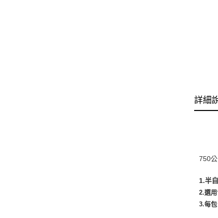
詳細
750
1.
2.選
3.每