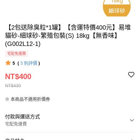
【2包送除臭粒*1罐】【含運特價400元】易堆
貓砂-細球砂-繁殖包裝(S) 18kg【無香味】
(G002L12-1)
宅配免運費
5
(
3
則評價
)
NT$400
NT$430
※ 本商品不適用折價券
付款與運送方式
宅配免運費
付款方式