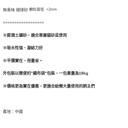
每筆NT$360
購買商品的店家。未經商家同意取消之訂單仍視為有效，需透過AFTEE先享
顆粒直徑 <2mm
後付繳納相關費用。
無香味 細球砂
宅配【偏遠地區-依黑貓物流所公告地區為主】
※ 交易是否成功請以「AFTEE先享後付 」之結帳頁面顯示為準，若有關於
是否繳費成功／繳費後需取消欲退款等相關疑問，請聯繫「AFTEE先享後付
==================
每筆NT$250
客戶支援中心」
https://netprotections.freshdesk.com/support/home
※膨潤土礦砂，適合單層貓砂盆使用
【注意事項】
１．透過由恩沛科技股份有限公司提供之「AFTEE先享後付」服務完成之交
易，需依本服務之必要範圍內提供個人資料，並將交易相關給付款項請求債
※吸水性強、凝結力好
權轉讓予恩沛科技股份有限公司。
２．關於個人資料處理事宜，請瀏覽以下網址：
※平價實在，用量省。
https://aftee.tw/terms/#terms3
３．未成年的使用者請事先徵得法定代理人或監護人之同意方可使用
「AFTEE先享後付」，若未經同意申辦者引起之損失，本公司不負相關責
外包裝以簡便的"織布袋"包裝，一包重量為18kg
任。
４．使用「AFTEE先享後付」時，將依據個別帳號之用戶狀況，依本公司即
※價格更為實在優惠，更適合給需大量使用的飼主們
時審查核予不同之上限額度；若仍有額度不足之情形，本公司將視審查結果
請求用戶進行身份認證。
５．嚴禁一人註冊多個帳號或使用他人資訊註冊。若發現惡意使用之情形，
恩沛科技股份有限公司將有權停止該用戶之使用額度並採取法律行動。
產地：中國