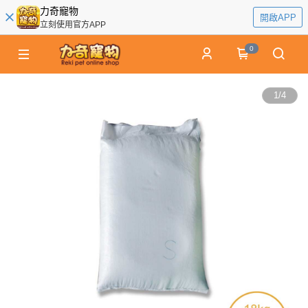
力奇寵物
開啟APP
立刻使用官方APP
0
1
/
4