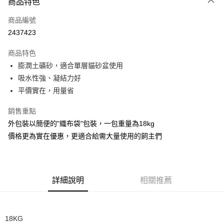
商品特色
信用卡一次付款
商品編號
LINE Pay
2437423
Apple Pay
商品特色
悠遊付
膨潤土礦砂，適合單層貓砂盆使用
吸水性強、凝結力好
AFTEE先享後付
平價實在，用量省
相關說明
【關於「AFTEE先享後付」】
銷售重點
ATM付款
AFTEE先享後付是「在收到商品之後才付款」的支付方式。 讓您購物簡單
外包裝以簡便的"織布袋"包裝，一包重量為18kg
便利好安心！
１．簡單：不需註冊會員、不需綁卡、不需儲值。
價格更為實在優惠，更適合給需大量使用的飼主們
運送方式
２．便利：只要手機號碼，簡訊認證，即可結帳。
３．安心：先確認商品／服務後，再付款。
宅配
每筆NT$110，滿NT$1,500(含以上)免運費
【「AFTEE先享後付」結帳流程】
１．於結帳方式選擇「AFTEE先享後付」後，將跳轉至「AFTEE先享後付」
詳細說明
相關推薦
單品免運費
結帳頁面，進行簡訊認證並確認金額後，即可完成結帳。
２．訂單成立數日內，您將收到繳費通知簡訊。
免運費
３．收到繳費通知簡訊後14天內，點擊此簡訊中的連結，可透過四大超商／
ATM／網路銀行／等多元方式進行付款，方視為交易完成。
外島配送（黑貓宅急便－澎湖、金門、馬祖、綠島）
18KG
※ 請注意：結帳手續完成當下不需立刻繳費，但若您需要取消訂單，請聯絡