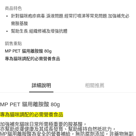
Apple Pay
商品特色
悠遊付
針對貓咪疱疹病毒.淚液問題.經常打噴涕等常見問題.加強補充必
需胺基酸
AFTEE先享後付
幫助生長.組織修補及增強抗體
相關說明
【關於「AFTEE先享後付」】
銷售重點
ATM付款
AFTEE先享後付是「在收到商品之後才付款」的支付方式。 讓您購物簡單
MP PET 貓用離胺酸 80g
便利好安心！
１．簡單：不需註冊會員、不需綁卡、不需儲值。
專為貓咪調配的必需營養食品
運送方式
２．便利：只要手機號碼，簡訊認證，即可結帳。
３．安心：先確認商品／服務後，再付款。
宅配
每筆NT$110，滿NT$1,500(含以上)免運費
【「AFTEE先享後付」結帳流程】
１．於結帳方式選擇「AFTEE先享後付」後，將跳轉至「AFTEE先享後付」
詳細說明
相關推薦
外島配送（黑貓宅急便－澎湖、金門、馬祖、綠島）
結帳頁面，進行簡訊認證並確認金額後，即可完成結帳。
２．訂單成立數日內，您將收到繳費通知簡訊。
每筆NT$360
３．收到繳費通知簡訊後14天內，點擊此簡訊中的連結，可透過四大超商／
MP PET 貓用離胺酸 80g
ATM／網路銀行／等多元方式進行付款，方視為交易完成。
宅配【偏遠地區-依黑貓物流所公告地區為主】
※ 請注意：結帳手續完成當下不需立刻繳費，但若您需要取消訂單，請聯絡
專為貓咪調配的必需營養食品
每筆NT$250
購買商品的店家。未經商家同意取消之訂單仍視為有效，需透過AFTEE先享
後付繳納相關費用。
加強補充貓咪日常所需極重要的胺基酸，
※ 交易是否成功請以「AFTEE先享後付 」之結帳頁面顯示為準，若有關於
亦幫助皮膚健康及其成長發育、幫助維持自然抵抗力，
是否繳費成功／繳費後需取消欲退款等相關疑問，請聯繫「AFTEE先享後付
MP貓用離胺酸為安全的營養補給，無防腐劑添加，非藥物無副