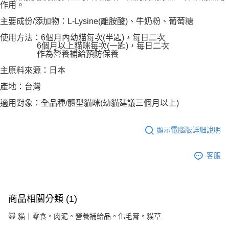
客戶支援中心」
https://netprotections.freshdesk.com/support/home
作用。
主要成份/添加物：L-Lysine(離胺酸)、牛奶粉、葡萄糖
【注意事項】
１．透過由恩沛科技股份有限公司提供之「AFTEE先享後付」服務完成之交
使用方法：6個月內幼貓每次(半匙)，每日二次
易，需依本服務之必要範圍內提供個人資料，並將交易相關給付款項請求債
6個月以上貓咪每次(一匙)，每日二次
權轉讓予恩沛科技股份有限公司。
作為營養補給預防保養
２．關於個人資料處理事宜，請瀏覽以下網址：
https://aftee.tw/terms/#terms3
主原料來源：日本
３．未成年的使用者請事先徵得法定代理人或監護人之同意方可使用
產地：台灣
「AFTEE先享後付」，若未經同意申辦者引起之損失，本公司不負相關責
任。
適用對象：全品種/體型貓咪(幼貓建議三個月以上)
４．使用「AFTEE先享後付」時，將依據個別帳號之用戶狀況，依本公司即
時審查核予不同之上限額度；若仍有額度不足之情形，本公司將視審查結果
請求用戶進行身份認證。
顯示電腦版詳細說明
５．嚴禁一人註冊多個帳號或使用他人資訊註冊。若發現惡意使用之情形，
恩沛科技股份有限公司將有權停止該用戶之使用額度並採取法律行動。
客服
商品相關分類 (1)
😺 貓｜零食。肉泥。營養補給品。化毛膏。貓草