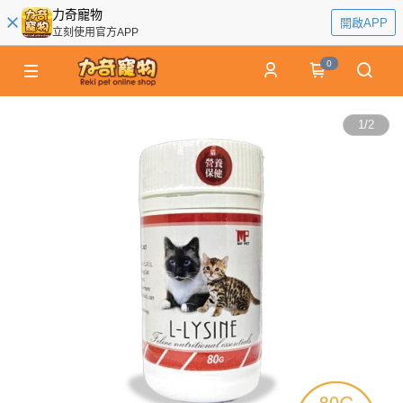
力奇寵物
開啟APP
立刻使用官方APP
0
1
/
2