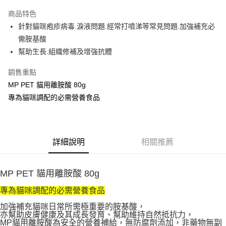
Apple Pay
商品特色
悠遊付
針對貓咪疱疹病毒.淚液問題.經常打噴涕等常見問題.加強補充必
需胺基酸
AFTEE先享後付
幫助生長.組織修補及增強抗體
相關說明
【關於「AFTEE先享後付」】
銷售重點
ATM付款
AFTEE先享後付是「在收到商品之後才付款」的支付方式。 讓您購物簡單
MP PET 貓用離胺酸 80g
便利好安心！
１．簡單：不需註冊會員、不需綁卡、不需儲值。
專為貓咪調配的必需營養食品
運送方式
２．便利：只要手機號碼，簡訊認證，即可結帳。
３．安心：先確認商品／服務後，再付款。
宅配
每筆NT$110，滿NT$1,500(含以上)免運費
【「AFTEE先享後付」結帳流程】
１．於結帳方式選擇「AFTEE先享後付」後，將跳轉至「AFTEE先享後付」
詳細說明
相關推薦
外島配送（黑貓宅急便－澎湖、金門、馬祖、綠島）
結帳頁面，進行簡訊認證並確認金額後，即可完成結帳。
２．訂單成立數日內，您將收到繳費通知簡訊。
每筆NT$360
３．收到繳費通知簡訊後14天內，點擊此簡訊中的連結，可透過四大超商／
MP PET 貓用離胺酸 80g
ATM／網路銀行／等多元方式進行付款，方視為交易完成。
宅配【偏遠地區-依黑貓物流所公告地區為主】
※ 請注意：結帳手續完成當下不需立刻繳費，但若您需要取消訂單，請聯絡
專為貓咪調配的必需營養食品
每筆NT$250
購買商品的店家。未經商家同意取消之訂單仍視為有效，需透過AFTEE先享
後付繳納相關費用。
加強補充貓咪日常所需極重要的胺基酸，
※ 交易是否成功請以「AFTEE先享後付 」之結帳頁面顯示為準，若有關於
亦幫助皮膚健康及其成長發育、幫助維持自然抵抗力，
是否繳費成功／繳費後需取消欲退款等相關疑問，請聯繫「AFTEE先享後付
MP貓用離胺酸為安全的營養補給，無防腐劑添加，非藥物無副