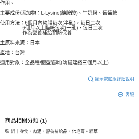
客戶支援中心」
https://netprotections.freshdesk.com/support/home
作用。
主要成份/添加物：L-Lysine(離胺酸)、牛奶粉、葡萄糖
【注意事項】
１．透過由恩沛科技股份有限公司提供之「AFTEE先享後付」服務完成之交
使用方法：6個月內幼貓每次(半匙)，每日二次
易，需依本服務之必要範圍內提供個人資料，並將交易相關給付款項請求債
6個月以上貓咪每次(一匙)，每日二次
權轉讓予恩沛科技股份有限公司。
作為營養補給預防保養
２．關於個人資料處理事宜，請瀏覽以下網址：
https://aftee.tw/terms/#terms3
主原料來源：日本
３．未成年的使用者請事先徵得法定代理人或監護人之同意方可使用
產地：台灣
「AFTEE先享後付」，若未經同意申辦者引起之損失，本公司不負相關責
任。
適用對象：全品種/體型貓咪(幼貓建議三個月以上)
４．使用「AFTEE先享後付」時，將依據個別帳號之用戶狀況，依本公司即
時審查核予不同之上限額度；若仍有額度不足之情形，本公司將視審查結果
請求用戶進行身份認證。
顯示電腦版詳細說明
５．嚴禁一人註冊多個帳號或使用他人資訊註冊。若發現惡意使用之情形，
恩沛科技股份有限公司將有權停止該用戶之使用額度並採取法律行動。
客服
商品相關分類 (1)
😺 貓｜零食。肉泥。營養補給品。化毛膏。貓草