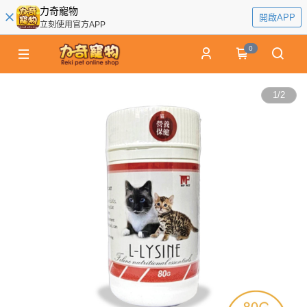
力奇寵物
開啟APP
立刻使用官方APP
0
1
/
2