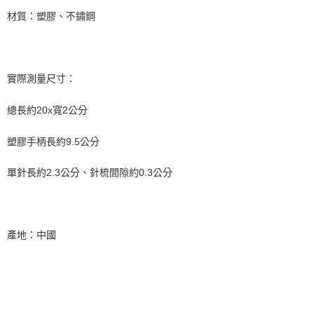
材質：塑膠、不鏽鋼
【注意事項】
１．透過由恩沛科技股份有限公司提供之「AFTEE先享後付」服務完成之交
易，需依本服務之必要範圍內提供個人資料，並將交易相關給付款項請求債
權轉讓予恩沛科技股份有限公司。
２．關於個人資料處理事宜，請瀏覽以下網址：
實際測量尺寸：
https://aftee.tw/terms/#terms3
３．未成年的使用者請事先徵得法定代理人或監護人之同意方可使用
「AFTEE先享後付」，若未經同意申辦者引起之損失，本公司不負相關責
總長約20x寬2公分
任。
４．使用「AFTEE先享後付」時，將依據個別帳號之用戶狀況，依本公司即
塑膠手柄長約9.5公分
時審查核予不同之上限額度；若仍有額度不足之情形，本公司將視審查結果
請求用戶進行身份認證。
單針長約2.3公分、針梳間隙約0.3公分
５．嚴禁一人註冊多個帳號或使用他人資訊註冊。若發現惡意使用之情形，
恩沛科技股份有限公司將有權停止該用戶之使用額度並採取法律行動。
產地：中國