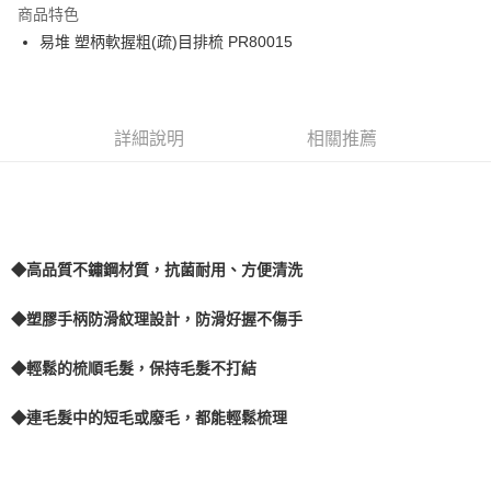
商品特色
悠遊付
易堆 塑柄軟握粗(疏)目排梳 PR80015
AFTEE先享後付
相關說明
【關於「AFTEE先享後付」】
詳細說明
相關推薦
ATM付款
AFTEE先享後付是「在收到商品之後才付款」的支付方式。 讓您購物簡單
便利好安心！
１．簡單：不需註冊會員、不需綁卡、不需儲值。
運送方式
２．便利：只要手機號碼，簡訊認證，即可結帳。
３．安心：先確認商品／服務後，再付款。
宅配
每筆NT$110，滿NT$1,500(含以上)免運費
【「AFTEE先享後付」結帳流程】
◆高品質不鏽鋼材質，抗菌耐用、方便清洗
１．於結帳方式選擇「AFTEE先享後付」後，將跳轉至「AFTEE先享後付」
外島配送（黑貓宅急便－澎湖、金門、馬祖、綠島）
結帳頁面，進行簡訊認證並確認金額後，即可完成結帳。
◆塑膠手柄防滑紋理設計，防滑好握不傷手
２．訂單成立數日內，您將收到繳費通知簡訊。
每筆NT$360
３．收到繳費通知簡訊後14天內，點擊此簡訊中的連結，可透過四大超商／
ATM／網路銀行／等多元方式進行付款，方視為交易完成。
◆輕鬆的梳順毛髮，保持毛髮不打結
宅配【偏遠地區-依黑貓物流所公告地區為主】
※ 請注意：結帳手續完成當下不需立刻繳費，但若您需要取消訂單，請聯絡
每筆NT$250
購買商品的店家。未經商家同意取消之訂單仍視為有效，需透過AFTEE先享
◆連毛髮中的短毛或廢毛，都能輕鬆梳理
後付繳納相關費用。
※ 交易是否成功請以「AFTEE先享後付 」之結帳頁面顯示為準，若有關於
是否繳費成功／繳費後需取消欲退款等相關疑問，請聯繫「AFTEE先享後付
客戶支援中心」
https://netprotections.freshdesk.com/support/home