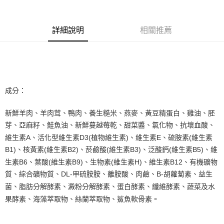
悠遊付
詳細說明
相關推薦
AFTEE先享後付
相關說明
【關於「AFTEE先享後付」】
ATM付款
AFTEE先享後付是「在收到商品之後才付款」的支付方式。 讓您購物簡單
便利好安心！
１．簡單：不需註冊會員、不需綁卡、不需儲值。
成分：
運送方式
２．便利：只要手機號碼，簡訊認證，即可結帳。
３．安心：先確認商品／服務後，再付款。
宅配
新鮮羊肉、羊肉茸、鴨肉、養生糙米、燕麥、黃豆精蛋白、雞油、胚
每筆NT$110，滿NT$1,500(含以上)免運費
【「AFTEE先享後付」結帳流程】
芽、亞麻籽、鮭魚油、新鮮蔓越莓乾、甜菜醬、氯化物、抗壞血酸、
１．於結帳方式選擇「AFTEE先享後付」後，將跳轉至「AFTEE先享後付」
維生素A、活化型維生素D3(植物維生素)、維生素E、硫胺素(維生素
外島配送（黑貓宅急便－澎湖、金門、馬祖、綠島）
結帳頁面，進行簡訊認證並確認金額後，即可完成結帳。
２．訂單成立數日內，您將收到繳費通知簡訊。
B1)、核黃素(維生素B2)、菸鹼酸(維生素B3)、泛酸鈣(維生素B5)、維
每筆NT$360
３．收到繳費通知簡訊後14天內，點擊此簡訊中的連結，可透過四大超商／
生素B6、葉酸(維生素B9)、生物素(維生素H)、維生素B12、有機礦物
ATM／網路銀行／等多元方式進行付款，方視為交易完成。
宅配【偏遠地區-依黑貓物流所公告地區為主】
質、綜合礦物質、DL-甲硫胺胺、離胺酸、肉鹼、B-胡蘿蔔素、益生
※ 請注意：結帳手續完成當下不需立刻繳費，但若您需要取消訂單，請聯絡
每筆NT$250
購買商品的店家。未經商家同意取消之訂單仍視為有效，需透過AFTEE先享
菌、脂肪分解酵素、澱粉分解酵素、蛋白酵素、纖維酵素、蔬菜及水
後付繳納相關費用。
果酵素、海藻萃取物、絲蘭萃取物、鯊魚軟骨素。
※ 交易是否成功請以「AFTEE先享後付 」之結帳頁面顯示為準，若有關於
是否繳費成功／繳費後需取消欲退款等相關疑問，請聯繫「AFTEE先享後付
客戶支援中心」
https://netprotections.freshdesk.com/support/home