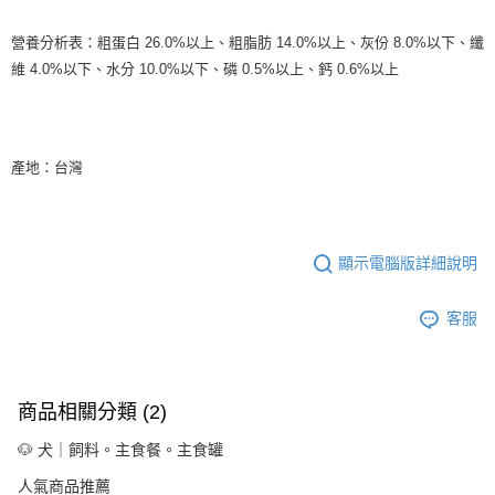
【注意事項】
營養分析表：
粗蛋白 26.0%以上、粗脂肪 14.0%以上、灰份 8.0%以下、纖
１．透過由恩沛科技股份有限公司提供之「AFTEE先享後付」服務完成之交
維 4.0%以下、水分 10.0%以下、磷 0.5%以上、鈣 0.6%以上
易，需依本服務之必要範圍內提供個人資料，並將交易相關給付款項請求債
權轉讓予恩沛科技股份有限公司。
２．關於個人資料處理事宜，請瀏覽以下網址：
https://aftee.tw/terms/#terms3
３．未成年的使用者請事先徵得法定代理人或監護人之同意方可使用
產地：台灣
「AFTEE先享後付」，若未經同意申辦者引起之損失，本公司不負相關責
任。
４．使用「AFTEE先享後付」時，將依據個別帳號之用戶狀況，依本公司即
時審查核予不同之上限額度；若仍有額度不足之情形，本公司將視審查結果
請求用戶進行身份認證。
顯示電腦版詳細說明
５．嚴禁一人註冊多個帳號或使用他人資訊註冊。若發現惡意使用之情形，
恩沛科技股份有限公司將有權停止該用戶之使用額度並採取法律行動。
客服
商品相關分類 (2)
🐶 犬｜飼料。主食餐。主食罐
人氣商品推薦