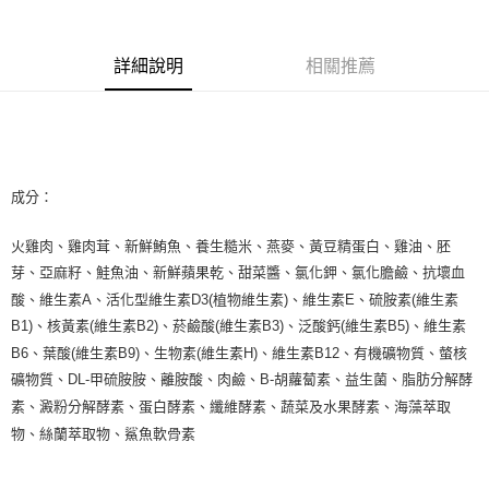
悠遊付
詳細說明
相關推薦
AFTEE先享後付
相關說明
【關於「AFTEE先享後付」】
ATM付款
AFTEE先享後付是「在收到商品之後才付款」的支付方式。 讓您購物簡單
便利好安心！
１．簡單：不需註冊會員、不需綁卡、不需儲值。
成分：
運送方式
２．便利：只要手機號碼，簡訊認證，即可結帳。
３．安心：先確認商品／服務後，再付款。
宅配
火雞肉、雞肉茸、新鮮鮪魚、養生糙米、燕麥、黃豆精蛋白、雞油、胚
每筆NT$110，滿NT$1,500(含以上)免運費
【「AFTEE先享後付」結帳流程】
芽、亞麻籽、鮭魚油、新鮮蘋果乾、甜菜醬、氯化鉀、氯化膽鹼、抗壞血
１．於結帳方式選擇「AFTEE先享後付」後，將跳轉至「AFTEE先享後付」
酸、維生素A、活化型維生素D3(植物維生素)、維生素E、硫胺素(維生素
外島配送（黑貓宅急便－澎湖、金門、馬祖、綠島）
結帳頁面，進行簡訊認證並確認金額後，即可完成結帳。
２．訂單成立數日內，您將收到繳費通知簡訊。
B1)、核黃素(維生素B2)、菸鹼酸(維生素B3)、泛酸鈣(維生素B5)、維生素
每筆NT$360
３．收到繳費通知簡訊後14天內，點擊此簡訊中的連結，可透過四大超商／
B6、葉酸(維生素B9)、生物素(維生素H)、維生素B12、有機礦物質、螫核
ATM／網路銀行／等多元方式進行付款，方視為交易完成。
宅配【偏遠地區-依黑貓物流所公告地區為主】
礦物質、DL-甲硫胺胺、離胺酸、肉鹼、B-胡蘿蔔素、益生菌、脂肪分解酵
※ 請注意：結帳手續完成當下不需立刻繳費，但若您需要取消訂單，請聯絡
每筆NT$250
購買商品的店家。未經商家同意取消之訂單仍視為有效，需透過AFTEE先享
素、澱粉分解酵素、蛋白酵素、纖維酵素、蔬菜及水果酵素、海藻萃取
後付繳納相關費用。
物、絲蘭萃取物、鯊魚軟骨素
※ 交易是否成功請以「AFTEE先享後付 」之結帳頁面顯示為準，若有關於
是否繳費成功／繳費後需取消欲退款等相關疑問，請聯繫「AFTEE先享後付
客戶支援中心」
https://netprotections.freshdesk.com/support/home