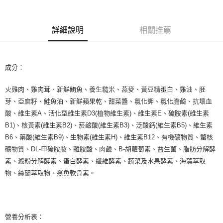
悠遊付
詳細說明
相關推薦
AFTEE先享後付
相關說明
【關於「AFTEE先享後付」】
ATM付款
成分：
AFTEE先享後付是「在收到商品之後才付款」的支付方式。 讓您購物簡單
便利好安心！
１．簡單：不需註冊會員、不需綁卡、不需儲值。
火雞肉、雞肉茸、新鮮鮪魚、養生糙米、燕麥、黃豆精蛋白、雞油、胚
運送方式
２．便利：只要手機號碼，簡訊認證，即可結帳。
芽、亞麻籽、鮭魚油、新鮮蘋果乾、甜菜醬、氯化鉀、氯化膽鹼、抗壞血
３．安心：先確認商品／服務後，再付款。
宅配
酸、維生素A、活化型維生素D3(植物維生素)、維生素E、硫胺素(維生素
每筆NT$110，滿NT$1,500(含以上)免運費
【「AFTEE先享後付」結帳流程】
B1)、核黃素(維生素B2)、菸鹼酸(維生素B3)、泛酸鈣(維生素B5)、維生素
１．於結帳方式選擇「AFTEE先享後付」後，將跳轉至「AFTEE先享後付」
B6、葉酸(維生素B9)、生物素(維生素H)、維生素B12、有機礦物質、螫核
外島配送（黑貓宅急便－澎湖、金門、馬祖、綠島）
結帳頁面，進行簡訊認證並確認金額後，即可完成結帳。
２．訂單成立數日內，您將收到繳費通知簡訊。
礦物質、DL-甲硫胺胺、離胺酸、肉鹼、B-胡蘿蔔素、益生菌、脂肪分解酵
每筆NT$360
３．收到繳費通知簡訊後14天內，點擊此簡訊中的連結，可透過四大超商／
素、澱粉分解酵素、蛋白酵素、纖維酵素、蔬菜及水果酵素、海藻萃取
ATM／網路銀行／等多元方式進行付款，方視為交易完成。
宅配【偏遠地區-依黑貓物流所公告地區為主】
物、絲蘭萃取物、鯊魚軟骨素。
※ 請注意：結帳手續完成當下不需立刻繳費，但若您需要取消訂單，請聯絡
每筆NT$250
購買商品的店家。未經商家同意取消之訂單仍視為有效，需透過AFTEE先享
後付繳納相關費用。
※ 交易是否成功請以「AFTEE先享後付 」之結帳頁面顯示為準，若有關於
是否繳費成功／繳費後需取消欲退款等相關疑問，請聯繫「AFTEE先享後付
營養分析表：
客戶支援中心」
https://netprotections.freshdesk.com/support/home