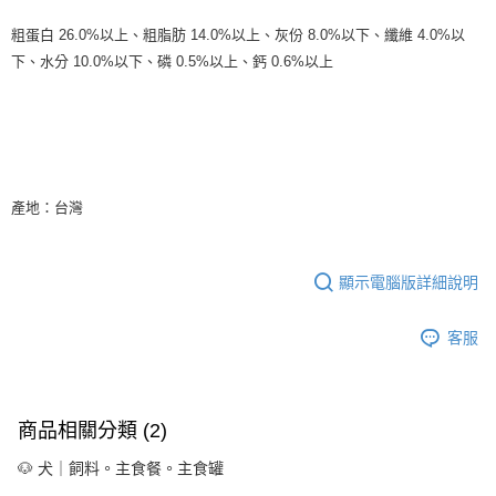
【注意事項】
粗蛋白 26.0%以上、粗脂肪 14.0%以上、灰份 8.0%以下、纖維 4.0%以
１．透過由恩沛科技股份有限公司提供之「AFTEE先享後付」服務完成之交
下、水分 10.0%以下、磷 0.5%以上、鈣 0.6%以上
易，需依本服務之必要範圍內提供個人資料，並將交易相關給付款項請求債
權轉讓予恩沛科技股份有限公司。
２．關於個人資料處理事宜，請瀏覽以下網址：
https://aftee.tw/terms/#terms3
３．未成年的使用者請事先徵得法定代理人或監護人之同意方可使用
「AFTEE先享後付」，若未經同意申辦者引起之損失，本公司不負相關責
任。
產地：台灣
４．使用「AFTEE先享後付」時，將依據個別帳號之用戶狀況，依本公司即
時審查核予不同之上限額度；若仍有額度不足之情形，本公司將視審查結果
請求用戶進行身份認證。
５．嚴禁一人註冊多個帳號或使用他人資訊註冊。若發現惡意使用之情形，
顯示電腦版詳細說明
恩沛科技股份有限公司將有權停止該用戶之使用額度並採取法律行動。
客服
商品相關分類 (2)
🐶 犬｜飼料。主食餐。主食罐