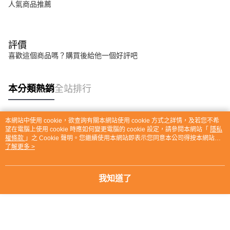
人氣商品推薦
評價
喜歡這個商品嗎？購買後給他一個好評吧
本分類熱銷
全站排行
本網站中使用 cookie，欲查詢有關本網站使用 cookie 方式之詳情，及若您不希
熱門標籤
望在電腦上使用 cookie 時應如何變更電腦的 cookie 設定，請參閱本網站「
隱私
權條款
」之 Cookie 聲明。您繼續使用本網站即表示您同意本公司得按本網站使
用條款之 Cookie 聲明使用 cookie。
了解更多 >
我知道了