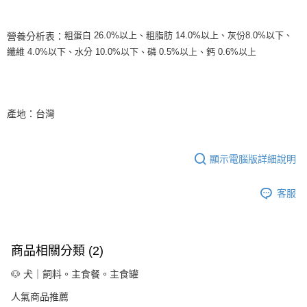
客戶支援中心」
https://netprotections.freshdesk.com/support/home
【注意事項】
粗蛋白 26.0%以上、粗脂肪 14.0%以上、灰份8.0%以下、
營養分析表：
１．透過由恩沛科技股份有限公司提供之「AFTEE先享後付」服務完成之交
纖維 4.0%以下、水分 10.0%以下、磷 0.5%以上、鈣 0.6%以上
易，需依本服務之必要範圍內提供個人資料，並將交易相關給付款項請求債
權轉讓予恩沛科技股份有限公司。
２．關於個人資料處理事宜，請瀏覽以下網址：
https://aftee.tw/terms/#terms3
３．未成年的使用者請事先徵得法定代理人或監護人之同意方可使用
產地：台灣
「AFTEE先享後付」，若未經同意申辦者引起之損失，本公司不負相關責
任。
４．使用「AFTEE先享後付」時，將依據個別帳號之用戶狀況，依本公司即
時審查核予不同之上限額度；若仍有額度不足之情形，本公司將視審查結果
顯示電腦版詳細說明
請求用戶進行身份認證。
５．嚴禁一人註冊多個帳號或使用他人資訊註冊。若發現惡意使用之情形，
恩沛科技股份有限公司將有權停止該用戶之使用額度並採取法律行動。
客服
商品相關分類 (2)
🐶 犬｜飼料。主食餐。主食罐
人氣商品推薦