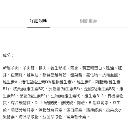
Apple Pay
悠遊付
詳細說明
相關推薦
AFTEE先享後付
相關說明
【關於「AFTEE先享後付」】
ATM付款
AFTEE先享後付是「在收到商品之後才付款」的支付方式。 讓您購物簡單
便利好安心！
１．簡單：不需註冊會員、不需綁卡、不需儲值。
成分：
運送方式
２．便利：只要手機號碼，簡訊認證，即可結帳。
３．安心：先確認商品／服務後，再付款。
宅配
新鮮羊肉、羊肉茸、鴨肉、養生糙米、燕麥、黃豆精蛋白、雞油、胚
每筆NT$110，滿NT$1,500(含以上)免運費
【「AFTEE先享後付」結帳流程】
芽、亞麻籽、鮭魚油、新鮮蔓越莓乾、甜菜醬、氯化物、抗壞血酸、
１．於結帳方式選擇「AFTEE先享後付」後，將跳轉至「AFTEE先享後付」
維生素A、活化型維生素D3(植物維生素)、維生素E、硫胺素(維生素
外島配送（黑貓宅急便－澎湖、金門、馬祖、綠島）
結帳頁面，進行簡訊認證並確認金額後，即可完成結帳。
２．訂單成立數日內，您將收到繳費通知簡訊。
B1)、核黃素(維生素B2)、菸鹼酸(維生素B3)、泛酸鈣(維生素B5)、維
每筆NT$360
３．收到繳費通知簡訊後14天內，點擊此簡訊中的連結，可透過四大超商／
生素B6、葉酸(維生素B9)、生物素(維生素H)、維生素B12、有機礦物
ATM／網路銀行／等多元方式進行付款，方視為交易完成。
宅配【偏遠地區-依黑貓物流所公告地區為主】
質、綜合礦物質、DL-甲硫胺胺、離胺酸、肉鹼、B-胡蘿蔔素、益生
※ 請注意：結帳手續完成當下不需立刻繳費，但若您需要取消訂單，請聯絡
每筆NT$250
購買商品的店家。未經商家同意取消之訂單仍視為有效，需透過AFTEE先享
菌、脂肪分解酵素、澱粉分解酵素、蛋白酵素、纖維酵素、蔬菜及水
後付繳納相關費用。
果酵素、海藻萃取物、絲蘭萃取物、鯊魚軟骨素。
※ 交易是否成功請以「AFTEE先享後付 」之結帳頁面顯示為準，若有關於
是否繳費成功／繳費後需取消欲退款等相關疑問，請聯繫「AFTEE先享後付