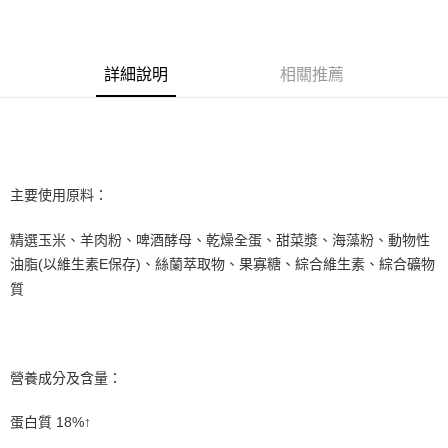
Apple Pay
悠遊付
詳細說明
相關推薦
AFTEE先享後付
相關說明
【關於「AFTEE先享後付」】
ATM付款
AFTEE先享後付是「在收到商品之後才付款」的支付方式。 讓您購物簡單
便利好安心！
１．簡單：不需註冊會員、不需綁卡、不需儲值。
主要使用原料：
運送方式
２．便利：只要手機號碼，簡訊認證，即可結帳。
３．安心：先確認商品／服務後，再付款。
宅配
精選玉米、羊肉粉、啤酒酵母、乾燥全蛋、甜菜漿、海藻粉、動物性
每筆NT$110，滿NT$1,500(含以上)免運費
【「AFTEE先享後付」結帳流程】
油脂(以維生素E保存)、絲蘭萃取物、果寡糖、綜合維生素、綜合礦物
１．於結帳方式選擇「AFTEE先享後付」後，將跳轉至「AFTEE先享後付」
質
外島配送（黑貓宅急便－澎湖、金門、馬祖、綠島）
結帳頁面，進行簡訊認證並確認金額後，即可完成結帳。
２．訂單成立數日內，您將收到繳費通知簡訊。
每筆NT$360
３．收到繳費通知簡訊後14天內，點擊此簡訊中的連結，可透過四大超商／
ATM／網路銀行／等多元方式進行付款，方視為交易完成。
宅配【偏遠地區-依黑貓物流所公告地區為主】
※ 請注意：結帳手續完成當下不需立刻繳費，但若您需要取消訂單，請聯絡
營養成分及含量：
每筆NT$250
購買商品的店家。未經商家同意取消之訂單仍視為有效，需透過AFTEE先享
後付繳納相關費用。
※ 交易是否成功請以「AFTEE先享後付 」之結帳頁面顯示為準，若有關於
蛋白質 18%↑
是否繳費成功／繳費後需取消欲退款等相關疑問，請聯繫「AFTEE先享後付