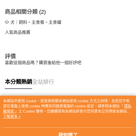
商品相關分類 (2)
🐶 犬｜飼料。主食餐。主食罐
人氣商品推薦
評價
喜歡這個商品嗎？購買後給他一個好評吧
本分類熱銷
全站排行
本網站中使用 cookie，欲查詢有關本網站使用 cookie 方式之詳情，及若您不希
熱門標籤
望在電腦上使用 cookie 時應如何變更電腦的 cookie 設定，請參閱本網站「
隱私
權條款
」之 Cookie 聲明。您繼續使用本網站即表示您同意本公司得按本網站使
用條款之 Cookie 聲明使用 cookie。
了解更多 >
我知道了