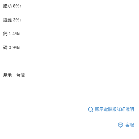
客戶支援中心」
https://netprotections.freshdesk.com/support/home
脂肪 8%↑
【注意事項】
１．透過由恩沛科技股份有限公司提供之「AFTEE先享後付」服務完成之交
纖維 3%↓
易，需依本服務之必要範圍內提供個人資料，並將交易相關給付款項請求債
權轉讓予恩沛科技股份有限公司。
鈣 1.4%↑
２．關於個人資料處理事宜，請瀏覽以下網址：
https://aftee.tw/terms/#terms3
３．未成年的使用者請事先徵得法定代理人或監護人之同意方可使用
磷 0.9%↑
「AFTEE先享後付」，若未經同意申辦者引起之損失，本公司不負相關責
任。
４．使用「AFTEE先享後付」時，將依據個別帳號之用戶狀況，依本公司即
時審查核予不同之上限額度；若仍有額度不足之情形，本公司將視審查結果
產地：台灣
請求用戶進行身份認證。
５．嚴禁一人註冊多個帳號或使用他人資訊註冊。若發現惡意使用之情形，
恩沛科技股份有限公司將有權停止該用戶之使用額度並採取法律行動。
顯示電腦版詳細說明
客服