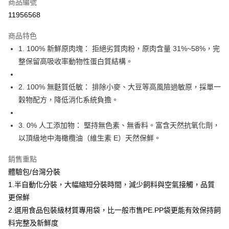
商品編號
LINE Pay
11956568
Apple Pay
商品特色
悠遊付
1. 100% 新鮮原肉塊： 拒絕劣質肉粉，原肉含量 31%~58%，完
整保留高吸收率動物性蛋白質結構。
AFTEE先享後付
相關說明
2. 100% 無麩質低敏： 排除小麥、大豆等高風險過敏原，採單一
【關於「AFTEE先享後付」】
ATM付款
AFTEE先享後付是「在收到商品之後才付款」的支付方式。 讓您購物簡單
穀物配方，降低消化系統負擔。
便利好安心！
１．簡單：不需註冊會員、不需綁卡、不需儲值。
運送方式
3. 0% 人工添加物： 堅持無色素、無香料。富含天然抗氧化劑，
２．便利：只要手機號碼，簡訊認證，即可結帳。
３．安心：先確認商品／服務後，再付款。
以頂級地中海橄欖油（維生素 E）天然保鮮。
宅配
每筆NT$110，滿NT$1,500(含以上)免運費
【「AFTEE先享後付」結帳流程】
銷售重點
１．於結帳方式選擇「AFTEE先享後付」後，將跳轉至「AFTEE先享後付」
宅配【偏遠地區-依黑貓物流所公告地區為主】
體驗包/台灣分裝
結帳頁面，進行簡訊認證並確認金額後，即可完成結帳。
２．訂單成立數日內，您將收到繳費通知簡訊。
1.半自動化分裝，大幅縮短分裝時間，減少飼料與空氣接觸，品質
每筆NT$250
３．收到繳費通知簡訊後14天內，點擊此簡訊中的連結，可透過四大超商／
更保鮮
ATM／網路銀行／等多元方式進行付款，方視為交易完成。
※ 請注意：結帳手續完成當下不需立刻繳費，但若您需要取消訂單，請聯絡
2.選用食品包裝級材質專用袋，比一般市售PE.PP袋更能有效保持飼
購買商品的店家。未經商家同意取消之訂單仍視為有效，需透過AFTEE先享
料完整及新鮮度
後付繳納相關費用。