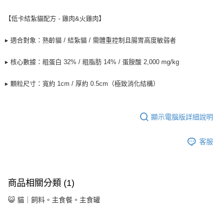
【低卡結紮貓配方 - 雞肉&火雞肉】
▸ 適合對象：熟齡貓 / 結紮貓 / 需體重控制且腸胃高度敏弱者
▸ 核心數據：粗蛋白 32% / 粗脂肪 14% / 蛋胺酸 2,000 mg/kg
▸ 顆粒尺寸：寬約 1cm / 厚約 0.5cm（極致消化結構）
顯示電腦版詳細說明
客服
商品相關分類 (1)
😺 貓｜飼料。主食餐。主食罐