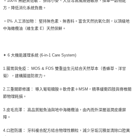
。100% 無麩質低敏： 排除小麥、大豆等高風險過敏原，採單一穀物配
方，降低消化系統負擔。
。0% 人工添加物： 堅持無色素、無香料。富含天然抗氧化劑，以頂級地
中海橄欖油（維生素 E）天然保鮮。
✦ 6 大機能護理系統 (6-in-1 Care System)
1.腸胃與免疫： MOS & FOS 雙重益生元結合天然草本（香蜂草、洋甘
菊），建構腸道防禦力。
2.三重關節修護： 導入葡萄糖胺＋軟骨素＋MSM，精準緩衝四肢與脊椎關
節物理耗損。
3.皮毛亮澤： 高品質鮭魚油與地中海橄欖油，由內而外深層滋潤皮膚屏
障。
4.口腔防護： 牙科複合配方結合物理性顆粒，減少牙垢沉積並清除口腔異