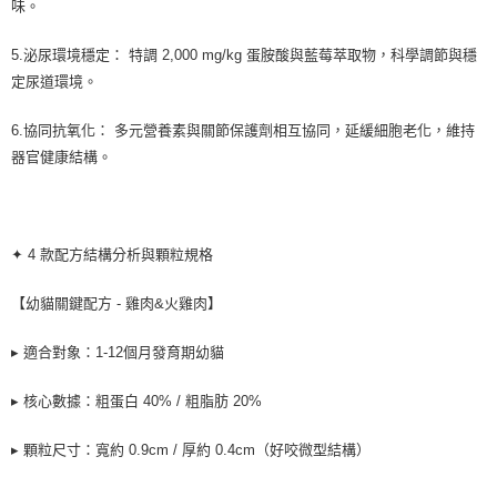
味。
5.泌尿環境穩定： 特調 2,000 mg/kg 蛋胺酸與藍莓萃取物，科學調節與穩
定尿道環境。
6.協同抗氧化： 多元營養素與關節保護劑相互協同，延緩細胞老化，維持
器官健康結構。
✦ 4 款配方結構分析與顆粒規格
【幼貓關鍵配方 - 雞肉&火雞肉】
▸ 適合對象：1-12個月發育期幼貓
▸ 核心數據：粗蛋白 40% / 粗脂肪 20%
▸ 顆粒尺寸：寬約 0.9cm / 厚約 0.4cm（好咬微型結構）