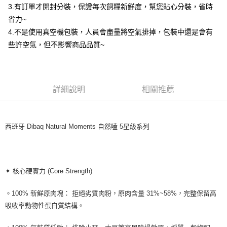
3.有訂單才開封分裝，保證每次飼糧新鮮度，幫您貼心分裝，省時
※ 交易是否成功請以「AFTEE先享後付 」之結帳頁面顯示為準，若有關於
是否繳費成功／繳費後需取消欲退款等相關疑問，請聯繫「AFTEE先享後付
省力~
客戶支援中心」
https://netprotections.freshdesk.com/support/home
4.不是使用真空機包裝，人員會盡量將空氣排掉，包裝中還是會有
【注意事項】
些許空氣，但不影響商品品質~
１．透過由恩沛科技股份有限公司提供之「AFTEE先享後付」服務完成之交
易，需依本服務之必要範圍內提供個人資料，並將交易相關給付款項請求債
權轉讓予恩沛科技股份有限公司。
２．關於個人資料處理事宜，請瀏覽以下網址：
詳細說明
相關推薦
https://aftee.tw/terms/#terms3
３．未成年的使用者請事先徵得法定代理人或監護人之同意方可使用
「AFTEE先享後付」，若未經同意申辦者引起之損失，本公司不負相關責
任。
４．使用「AFTEE先享後付」時，將依據個別帳號之用戶狀況，依本公司即
西班牙 Dibaq Natural Moments 自然嗑 5星級系列
時審查核予不同之上限額度；若仍有額度不足之情形，本公司將視審查結果
請求用戶進行身份認證。
５．嚴禁一人註冊多個帳號或使用他人資訊註冊。若發現惡意使用之情形，
恩沛科技股份有限公司將有權停止該用戶之使用額度並採取法律行動。
✦ 核心硬實力 (Core Strength)
。100% 新鮮原肉塊： 拒絕劣質肉粉，原肉含量 31%~58%，完整保留高
吸收率動物性蛋白質結構。