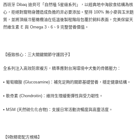
西班牙 Dibaq 迪貝可「自然嗑 5星級系列」，以經典地中海飲食結構為核
心，拒絕對寵物身體造成負擔的非必要添加。堅持 100% 無小麥與玉米麩
質，並將頂級冷壓橄欖油在低溫後製程階段包覆於飼料表面，完美保留天
然維生素 E 與 Omega 3、6、9 完整營養價值。
【極致核心：三大關鍵關節守護因子】
全系列注入高效防禦複方，精準應對台灣環境中犬隻的骨骼壓力：
• 葡萄糖胺 (Glucosamine)：補充足夠的關節基礎營養，穩定健康結構。
• 軟骨素 (Chondroitin)：維持生理緩衝彈性與受力韌性。
• MSM (天然硫化化合物)：支援日常活動流暢度與高靈活度。
【9款精密配方規格】