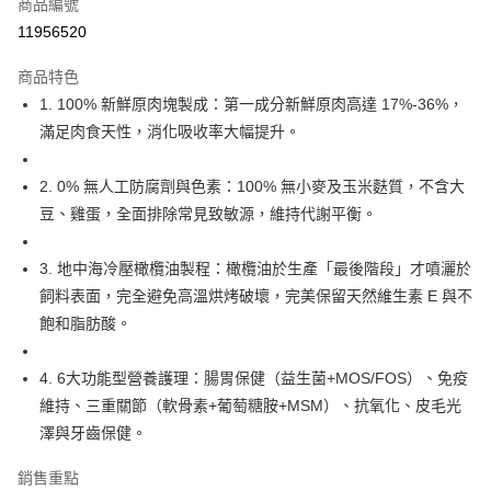
商品編號
LINE Pay
11956520
Apple Pay
商品特色
悠遊付
1. 100% 新鮮原肉塊製成：第一成分新鮮原肉高達 17%-36%，
滿足肉食天性，消化吸收率大幅提升。
AFTEE先享後付
相關說明
2. 0% 無人工防腐劑與色素：100% 無小麥及玉米麩質，不含大
【關於「AFTEE先享後付」】
ATM付款
AFTEE先享後付是「在收到商品之後才付款」的支付方式。 讓您購物簡單
豆、雞蛋，全面排除常見致敏源，維持代謝平衡。
便利好安心！
１．簡單：不需註冊會員、不需綁卡、不需儲值。
運送方式
3. 地中海冷壓橄欖油製程：橄欖油於生產「最後階段」才噴灑於
２．便利：只要手機號碼，簡訊認證，即可結帳。
３．安心：先確認商品／服務後，再付款。
飼料表面，完全避免高溫烘烤破壞，完美保留天然維生素 E 與不
宅配
飽和脂肪酸。
每筆NT$110，滿NT$1,500(含以上)免運費
【「AFTEE先享後付」結帳流程】
１．於結帳方式選擇「AFTEE先享後付」後，將跳轉至「AFTEE先享後付」
宅配【偏遠地區-依黑貓物流所公告地區為主】
結帳頁面，進行簡訊認證並確認金額後，即可完成結帳。
4. 6大功能型營養護理：腸胃保健（益生菌+MOS/FOS）、免疫
２．訂單成立數日內，您將收到繳費通知簡訊。
每筆NT$250
維持、三重關節（軟骨素+葡萄糖胺+MSM）、抗氧化、皮毛光
３．收到繳費通知簡訊後14天內，點擊此簡訊中的連結，可透過四大超商／
ATM／網路銀行／等多元方式進行付款，方視為交易完成。
澤與牙齒保健。
※ 請注意：結帳手續完成當下不需立刻繳費，但若您需要取消訂單，請聯絡
購買商品的店家。未經商家同意取消之訂單仍視為有效，需透過AFTEE先享
銷售重點
後付繳納相關費用。