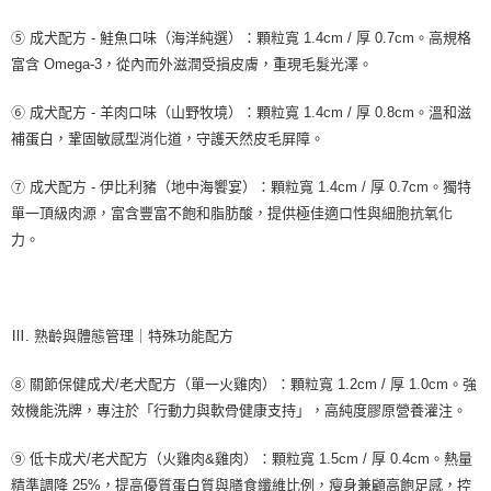
⑤ 成犬配方 - 鮭魚口味（海洋純選）：顆粒寬 1.4cm / 厚 0.7cm。高規格
富含 Omega-3，從內而外滋潤受損皮膚，重現毛髮光澤。
⑥ 成犬配方 - 羊肉口味（山野牧境）：顆粒寬 1.4cm / 厚 0.8cm。溫和滋
補蛋白，鞏固敏感型消化道，守護天然皮毛屏障。
⑦ 成犬配方 - 伊比利豬（地中海饗宴）：顆粒寬 1.4cm / 厚 0.7cm。獨特
單一頂級肉源，富含豐富不飽和脂肪酸，提供極佳適口性與細胞抗氧化
力。
Ⅲ. 熟齡與體態管理｜特殊功能配方
⑧ 關節保健成犬/老犬配方（單一火雞肉）：顆粒寬 1.2cm / 厚 1.0cm。強
效機能洗牌，專注於「行動力與軟骨健康支持」，高純度膠原營養灌注。
⑨ 低卡成犬/老犬配方（火雞肉&雞肉）：顆粒寬 1.5cm / 厚 0.4cm。熱量
精準調降 25%，提高優質蛋白質與膳食纖維比例，瘦身兼顧高飽足感，控