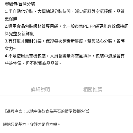
體驗包/台灣分裝
※ 交易是否成功請以「AFTEE先享後付 」之結帳頁面顯示為準，若有關於
是否繳費成功／繳費後需取消欲退款等相關疑問，請聯繫「AFTEE先享後付
1.半自動化分裝，大幅縮短分裝時間，減少飼料與空氣接觸，品質
客戶支援中心」
https://netprotections.freshdesk.com/support/home
更保鮮
【注意事項】
2.選用食品包裝級材質專用袋，比一般市售PE.PP袋更能有效保持飼
１．透過由恩沛科技股份有限公司提供之「AFTEE先享後付」服務完成之交
料完整及新鮮度
易，需依本服務之必要範圍內提供個人資料，並將交易相關給付款項請求債
3.有訂單才開封分裝，保證每次飼糧新鮮度，幫您貼心分裝，省時
權轉讓予恩沛科技股份有限公司。
２．關於個人資料處理事宜，請瀏覽以下網址：
省力~
https://aftee.tw/terms/#terms3
4.不是使用真空機包裝，人員會盡量將空氣排掉，包裝中還是會有
３．未成年的使用者請事先徵得法定代理人或監護人之同意方可使用
些許空氣，但不影響商品品質~
「AFTEE先享後付」，若未經同意申辦者引起之損失，本公司不負相關責
任。
４．使用「AFTEE先享後付」時，將依據個別帳號之用戶狀況，依本公司即
時審查核予不同之上限額度；若仍有額度不足之情形，本公司將視審查結果
請求用戶進行身份認證。
詳細說明
相關推薦
５．嚴禁一人註冊多個帳號或使用他人資訊註冊。若發現惡意使用之情形，
恩沛科技股份有限公司將有權停止該用戶之使用額度並採取法律行動。
【品牌序言：以地中海飲食為基石的精準營養進化】
餵飽只是基本，守護才是真本領。