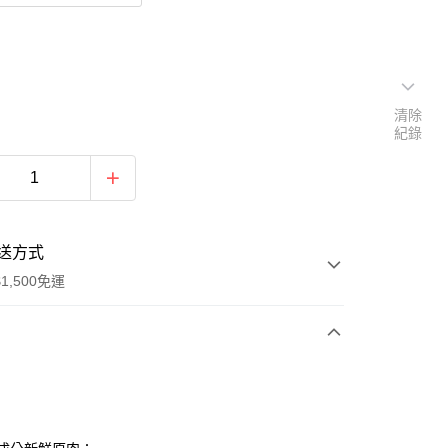
清除
紀錄
送方式
1,500免運
次付款