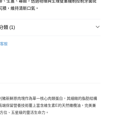
帶、生薑、蕁麻，透過物理與生理雙重機制控制牙菌斑
項】
沉積，維持清新口氣。
恩沛科技股份有限公司提供之「AFTEE先享後付」服務完成之
依本服務之必要範圍內提供個人資料，並將交易相關給付款項請
讓予恩沛科技股份有限公司。
類 (1)
個人資料處理事宜，請瀏覽以下網址：
ee.tw/terms/#terms3
飼料。主食餐。主食罐
年的使用者請事先徵得法定代理人或監護人之同意方可使用
客服
E先享後付」，若未經同意申辦者引起之損失，本公司不負相關責
AFTEE先享後付」時，將依據個別帳號之用戶狀況，依本公司
核予不同之上限額度；若仍有額度不足之情形，本公司將視審查
用戶進行身份認證。
一人註冊多個帳號或使用他人資訊註冊。若發現惡意使用之情
科技股份有限公司將有權停止該用戶之使用額度並採取法律行
利豬新鮮原肉塊作為單一核心肉類蛋白，其細緻的脂肪結構
高端保留營養技術覆上富含維生素E的天然橄欖油，完美兼
全方位、五星級的靈活生命力。