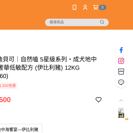
0
q 迪貝可｜自然嗑 5星級系列・成犬地中
華低敏配方 (伊比利豬) 12KG
60)
1,500免運
500
地中海饗宴—伊比利豬