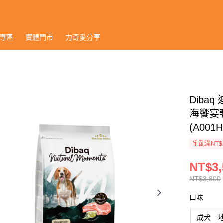
專區
實體門市
力奇愛分享
Diba
海饗宴奢
(A001H
宅配滿NT$
NT$3,
NT$3,800
口味
成犬—