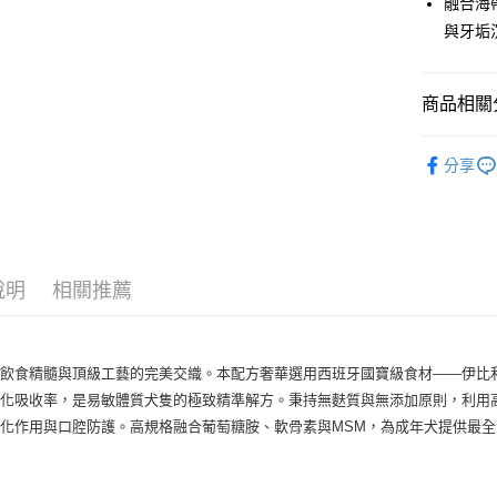
融合海
【注意事
與牙垢
１．透過由
交易，需
求債權轉
商品相關分
２．關於
https://aft
🐶 犬｜
３．未成
分享
「AFTE
任。
４．使用「
即時審查
結果請求
５．嚴禁
形，恩沛
說明
相關推薦
動。
海飲食精髓與頂級工藝的完美交織。本配方奢華選用西班牙國寶級食材——伊比
化吸收率，是易敏體質犬隻的極致精準解方。秉持無麩質與無添加原則，利用
化作用與口腔防護。高規格融合葡萄糖胺、軟骨素與MSM，為成年犬提供最