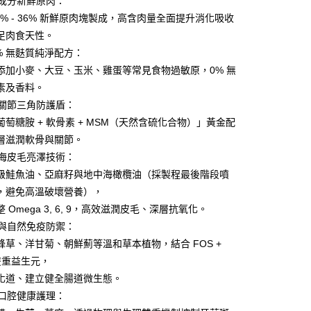
一成分新鮮原肉：
7% - 36% 新鮮原肉塊製成，高含肉量全面提升消化吸收
足肉食天性。
享後付
00% 無麩質純淨配方：
添加小麥、大豆、玉米、雞蛋等常見食物過敏原，0% 無
FTEE先享後付」】
素及香料。
先享後付是「在收到商品之後才付款」的支付方式。 讓您購物簡單
心！
強效關節三角防護盾：
：不需註冊會員、不需綁卡、不需儲值。
葡萄糖胺 + 軟骨素 + MSM（天然含硫化合物）」黃金配
：只要手機號碼，簡訊認證，即可結帳。
層滋潤軟骨與關節。
：先確認商品／服務後，再付款。
地中海皮毛亮澤技術：
EE先享後付」結帳流程】
級鮭魚油、亞麻籽與地中海橄欖油（採製程最後階段噴
10，滿NT$1,500(含以上)免運費
方式選擇「AFTEE先享後付」後，將跳轉至「AFTEE先享後
頁面，進行簡訊認證並確認金額後，即可完成結帳。
，避免高溫破壞營養），
遠地區-依黑貓物流所公告地區為主】
成立數日內，您將收到繳費通知簡訊。
 Omega 3, 6, 9，高效滋潤皮毛、深層抗氧化。
費通知簡訊後14天內，點擊此簡訊中的連結，可透過四大超商
50
腸胃與自然免疫防禦：
網路銀行／等多元方式進行付款，方視為交易完成。
：結帳手續完成當下不需立刻繳費，但若您需要取消訂單，請聯
蜂草、洋甘菊、朝鮮薊等溫和草本植物，結合 FOS +
的店家。未經商家同意取消之訂單仍視為有效，需透過AFTEE
 雙重益生元，
繳納相關費用。
否成功請以「AFTEE先享後付 」之結帳頁面顯示為準，若有關於
化道、建立健全腸道微生態。
功／繳費後需取消欲退款等相關疑問，請聯繫「AFTEE先享後
齒口腔健康護理：
援中心」
https://netprotections.freshdesk.com/support/home