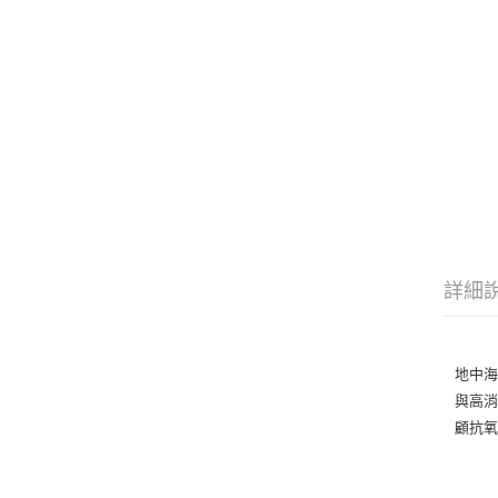
詳細
地中
與高消
顧抗氧