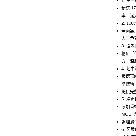
1. 第
精選 1
悠遊付
率，滿
AFTEE先
2. 1
相關說明
全面無
【關於「A
人工色
ATM付款
AFTEE
便利好安
3. 
１．簡單
精研「
２．便利
運送方式
方，深
３．安心
4. 
宅配
【「AFT
嚴選頂
每筆NT$1
１．於結帳
付」結帳
塗技術
宅配【偏
２．訂單
提供完整
３．收到繳
每筆NT$2
5. 
／ATM／
※ 請注意
添加香
絡購買商品
MOS
先享後付
※ 交易是
調理消
是否繳費成
6. 牙
付客戶支