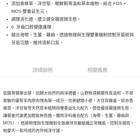
後付繳納相關費用。
添加香蜂草、洋甘菊、朝鮮薊等溫和草本植物，結合 FOS +
※ 交易是否成功請以「AFTEE先享後付 」之結帳頁面顯示為準，若有關於
MOS 雙重益生元，
是否繳費成功／繳費後需取消欲退款等相關疑問，請聯繫「AFTEE先享後付
調理消化道、建立健全腸道微生態。
客戶支援中心」
https://netprotections.freshdesk.com/support/home
6. 牙齒口腔健康護理：
【注意事項】
融合海帶、生薑、蕁麻，透過物理與生理雙重機制控制牙菌斑與
１．透過由恩沛科技股份有限公司提供之「AFTEE先享後付」服務完成之交
牙垢沉積，維持清新口氣。
易，需依本服務之必要範圍內提供個人資料，並將交易相關給付款項請求債
權轉讓予恩沛科技股份有限公司。
２．關於個人資料處理事宜，請瀏覽以下網址：
https://aftee.tw/terms/#terms3
３．未成年的使用者請事先徵得法定代理人或監護人之同意方可使用
詳細說明
相關推薦
「AFTEE先享後付」，若未經同意申辦者引起之損失，本公司不負相關責
任。
４．使用「AFTEE先享後付」時，將依據個別帳號之用戶狀況，依本公司即
時審查核予不同之上限額度；若仍有額度不足之情形，本公司將視審查結果
從腸胃健康出發，回歸大自然的純淨調養。山野牧境精選性質溫和、不易
請求用戶進行身份認證。
５．嚴禁一人註冊多個帳號或使用他人資訊註冊。若發現惡意使用之情形，
致敏的優質羊肉原肉塊為第一成分，完美避開小麥、大豆與雞蛋。結合香
恩沛科技股份有限公司將有權停止該用戶之使用額度並採取法律行動。
蜂草、洋甘菊等天然草本植物與雙重益生元配方，營造優良腸道微生態，
讓餐後代謝更加輕鬆無負擔。獨特牙科複合配方（海帶、生薑、蕁麻與
MOS），透過物理與生理機制全面維持牙齦組織正常機能，控制牙菌斑，
給愛犬一氣呵成的內外純淨守護。