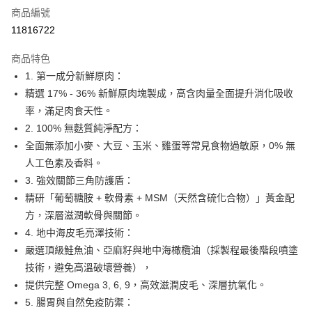
商品編號
LINE Pay
11816722
Apple Pay
商品特色
悠遊付
1. 第一成分新鮮原肉：
精選 17% - 36% 新鮮原肉塊製成，高含肉量全面提升消化吸收
AFTEE先享後付
率，滿足肉食天性。
相關說明
2. 100% 無麩質純淨配方：
【關於「AFTEE先享後付」】
ATM付款
AFTEE先享後付是「在收到商品之後才付款」的支付方式。 讓您購物簡單
全面無添加小麥、大豆、玉米、雞蛋等常見食物過敏原，0% 無
便利好安心！
人工色素及香料。
１．簡單：不需註冊會員、不需綁卡、不需儲值。
運送方式
3. 強效關節三角防護盾：
２．便利：只要手機號碼，簡訊認證，即可結帳。
３．安心：先確認商品／服務後，再付款。
精研「葡萄糖胺 + 軟骨素 + MSM（天然含硫化合物）」黃金配
宅配
方，深層滋潤軟骨與關節。
每筆NT$110，滿NT$1,500(含以上)免運費
【「AFTEE先享後付」結帳流程】
１．於結帳方式選擇「AFTEE先享後付」後，將跳轉至「AFTEE先享後付」
4. 地中海皮毛亮澤技術：
宅配【偏遠地區-依黑貓物流所公告地區為主】
結帳頁面，進行簡訊認證並確認金額後，即可完成結帳。
嚴選頂級鮭魚油、亞麻籽與地中海橄欖油（採製程最後階段噴塗
２．訂單成立數日內，您將收到繳費通知簡訊。
每筆NT$250
技術，避免高溫破壞營養），
３．收到繳費通知簡訊後14天內，點擊此簡訊中的連結，可透過四大超商／
ATM／網路銀行／等多元方式進行付款，方視為交易完成。
提供完整 Omega 3, 6, 9，高效滋潤皮毛、深層抗氧化。
※ 請注意：結帳手續完成當下不需立刻繳費，但若您需要取消訂單，請聯絡
5. 腸胃與自然免疫防禦：
購買商品的店家。未經商家同意取消之訂單仍視為有效，需透過AFTEE先享