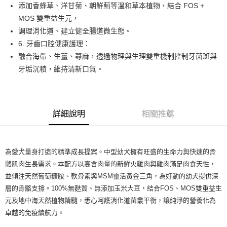
後付繳納相關費用。
添加香蜂草、洋甘菊、朝鮮薊等溫和草本植物，結合 FOS +
※ 交易是否成功請以「AFTEE先享後付 」之結帳頁面顯示為準，若有關於
MOS 雙重益生元，
是否繳費成功／繳費後需取消欲退款等相關疑問，請聯繫「AFTEE先享後付
調理消化道、建立健全腸道微生態。
客戶支援中心」
https://netprotections.freshdesk.com/support/home
6. 牙齒口腔健康護理：
【注意事項】
融合海帶、生薑、蕁麻，透過物理與生理雙重機制控制牙菌斑與
１．透過由恩沛科技股份有限公司提供之「AFTEE先享後付」服務完成之交
牙垢沉積，維持清新口氣。
易，需依本服務之必要範圍內提供個人資料，並將交易相關給付款項請求債
權轉讓予恩沛科技股份有限公司。
２．關於個人資料處理事宜，請瀏覽以下網址：
https://aftee.tw/terms/#terms3
３．未成年的使用者請事先徵得法定代理人或監護人之同意方可使用
詳細說明
相關推薦
「AFTEE先享後付」，若未經同意申辦者引起之損失，本公司不負相關責
任。
４．使用「AFTEE先享後付」時，將依據個別帳號之用戶狀況，依本公司即
時審查核予不同之上限額度；若仍有額度不足之情形，本公司將視審查結果
請求用戶進行身份認證。
為愛犬量身打造的精準成長提案。中型幼犬擁有旺盛的生命力與快速的骨
５．嚴禁一人註冊多個帳號或使用他人資訊註冊。若發現惡意使用之情形，
骼肌肉生長需求。本配方以高含肉量的新鮮火雞肉與雞肉滿足肉食天性，
恩沛科技股份有限公司將有權停止該用戶之使用額度並採取法律行動。
並傾注天然葡萄糖胺、軟骨素與MSM靈活黃金三角，為好動的幼犬提供深
層的骨骼支撐。100%無麩質、無添加玉米大豆，結合FOS、MOS雙重益生
元及地中海天然植物精髓，悉心呵護消化道菌叢平衡，讓純淨的營養化為
卓越的免疫續航力。