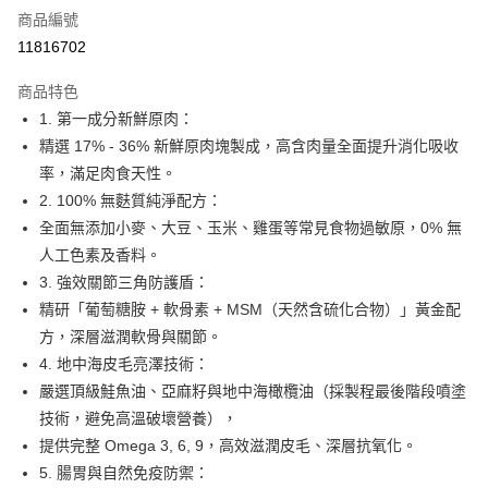
商品編號
LINE Pay
11816702
Apple Pay
商品特色
悠遊付
1. 第一成分新鮮原肉：
精選 17% - 36% 新鮮原肉塊製成，高含肉量全面提升消化吸收
AFTEE先享後付
率，滿足肉食天性。
相關說明
2. 100% 無麩質純淨配方：
【關於「AFTEE先享後付」】
ATM付款
AFTEE先享後付是「在收到商品之後才付款」的支付方式。 讓您購物簡單
全面無添加小麥、大豆、玉米、雞蛋等常見食物過敏原，0% 無
便利好安心！
人工色素及香料。
１．簡單：不需註冊會員、不需綁卡、不需儲值。
運送方式
3. 強效關節三角防護盾：
２．便利：只要手機號碼，簡訊認證，即可結帳。
３．安心：先確認商品／服務後，再付款。
精研「葡萄糖胺 + 軟骨素 + MSM（天然含硫化合物）」黃金配
宅配
方，深層滋潤軟骨與關節。
每筆NT$110，滿NT$1,500(含以上)免運費
【「AFTEE先享後付」結帳流程】
１．於結帳方式選擇「AFTEE先享後付」後，將跳轉至「AFTEE先享後付」
4. 地中海皮毛亮澤技術：
宅配【偏遠地區-依黑貓物流所公告地區為主】
結帳頁面，進行簡訊認證並確認金額後，即可完成結帳。
嚴選頂級鮭魚油、亞麻籽與地中海橄欖油（採製程最後階段噴塗
２．訂單成立數日內，您將收到繳費通知簡訊。
每筆NT$250
技術，避免高溫破壞營養），
３．收到繳費通知簡訊後14天內，點擊此簡訊中的連結，可透過四大超商／
ATM／網路銀行／等多元方式進行付款，方視為交易完成。
提供完整 Omega 3, 6, 9，高效滋潤皮毛、深層抗氧化。
※ 請注意：結帳手續完成當下不需立刻繳費，但若您需要取消訂單，請聯絡
5. 腸胃與自然免疫防禦：
購買商品的店家。未經商家同意取消之訂單仍視為有效，需透過AFTEE先享