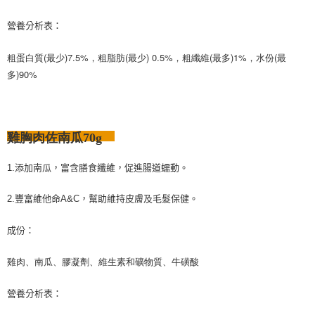
營養分析表：
粗蛋白質(最少)7.5%，粗脂肪(最少) 0.5%，粗纖維(最多)1%，水份(最
多)90%
雞胸肉佐南瓜70g
1.添加南瓜，富含膳食纖維，促進腸道蠕動。
2.豐富維他命A&C，幫助維持皮膚及毛髮保健。
成份：
雞肉、南瓜、膠凝劑、維生素和礦物質、牛磺酸
營養分析表：