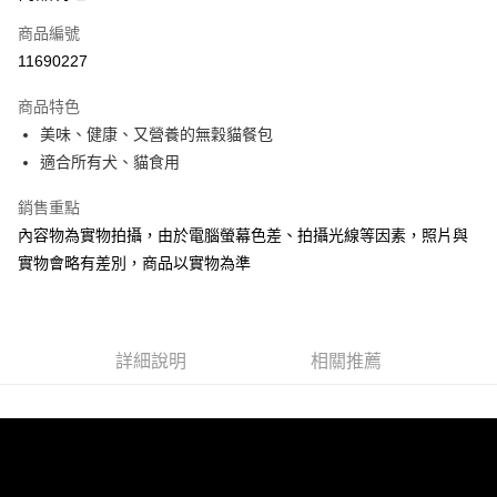
信用卡一次付款
商品編號
LINE Pay
11690227
Apple Pay
商品特色
悠遊付
美味、健康、又營養的無穀貓餐包
適合所有犬、貓食用
AFTEE先享後付
相關說明
銷售重點
【關於「AFTEE先享後付」】
內容物為實物拍攝，由於電腦螢幕色差、拍攝光線等因素，照片與
ATM付款
AFTEE先享後付是「在收到商品之後才付款」的支付方式。 讓您購物簡單
實物會略有差別，商品以實物為準
便利好安心！
１．簡單：不需註冊會員、不需綁卡、不需儲值。
運送方式
２．便利：只要手機號碼，簡訊認證，即可結帳。
３．安心：先確認商品／服務後，再付款。
宅配
每筆NT$110，滿NT$1,500(含以上)免運費
詳細說明
相關推薦
【「AFTEE先享後付」結帳流程】
１．於結帳方式選擇「AFTEE先享後付」後，將跳轉至「AFTEE先享後付」
外島配送（黑貓宅急便－澎湖、金門、馬祖、綠島）
結帳頁面，進行簡訊認證並確認金額後，即可完成結帳。
２．訂單成立數日內，您將收到繳費通知簡訊。
每筆NT$360
３．收到繳費通知簡訊後14天內，點擊此簡訊中的連結，可透過四大超商／
ATM／網路銀行／等多元方式進行付款，方視為交易完成。
宅配【偏遠地區-依黑貓物流所公告地區為主】
※ 請注意：結帳手續完成當下不需立刻繳費，但若您需要取消訂單，請聯絡