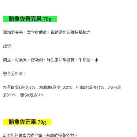
鮪魚佐奇異果
70g
添加奇異果，富含維他命，幫助消化及維持抵抗力
成份：
鮪魚、奇異果、膠凝劑、維生素和礦物質、牛磺酸、水
營養分析表：
粗蛋白質(最少)8%，粗脂肪(最少) 0.3%，粗纖維(最多)1%，水份(最
多)89%，鹽份(最多)1%
鮪魚佐芒果
70g
1.添加芒果富含維他命，有助維持免疫力。