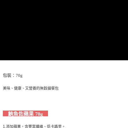
每筆NT$250
購買商品的店家。未經商家同意取消之訂單仍視為有效，需透過AFTEE先享
後付繳納相關費用。
※ 交易是否成功請以「AFTEE先享後付 」之結帳頁面顯示為準，若有關於
是否繳費成功／繳費後需取消欲退款等相關疑問，請聯繫「AFTEE先享後付
客戶支援中心」
https://netprotections.freshdesk.com/support/home
【注意事項】
１．透過由恩沛科技股份有限公司提供之「AFTEE先享後付」服務完成之交
易，需依本服務之必要範圍內提供個人資料，並將交易相關給付款項請求債
權轉讓予恩沛科技股份有限公司。
２．關於個人資料處理事宜，請瀏覽以下網址：
https://aftee.tw/terms/#terms3
３．未成年的使用者請事先徵得法定代理人或監護人之同意方可使用
「AFTEE先享後付」，若未經同意申辦者引起之損失，本公司不負相關責
任。
包裝：
70g
４．使用「AFTEE先享後付」時，將依據個別帳號之用戶狀況，依本公司即
時審查核予不同之上限額度；若仍有額度不足之情形，本公司將視審查結果
美味、健康、又營養的無穀貓餐包
請求用戶進行身份認證。
５．嚴禁一人註冊多個帳號或使用他人資訊註冊。若發現惡意使用之情形，
恩沛科技股份有限公司將有權停止該用戶之使用額度並採取法律行動。
鮪魚佐蘋果
70g
1.添加蘋果，含豐富纖維、低卡路里。