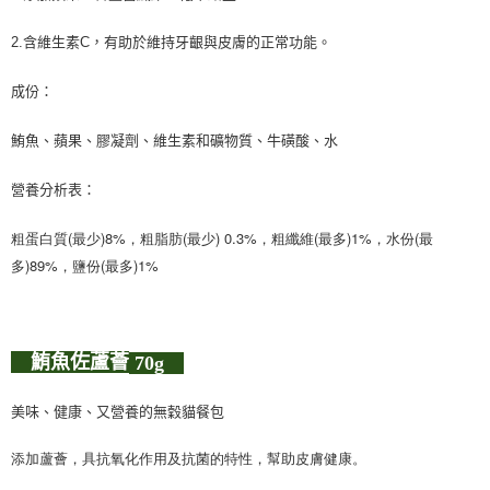
2.含維生素C，有助於維持牙齦與皮膚的正常功能。
成份：
鮪魚、蘋果、膠凝劑、維生素和礦物質、牛磺酸、水
營養分析表：
粗蛋白質(最少)8%，粗脂肪(最少) 0.3%，粗纖維(最多)1%，水份(最
多)89%，鹽份(最多)1%
鮪魚佐蘆薈
70g
美味、健康、又營養的無穀貓餐包
添加蘆薈，具抗氧化作用及抗菌的特性，幫助皮膚健康。