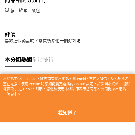
商品相關分類 (1)
😺 貓｜罐頭。餐包
評價
喜歡這個商品嗎？購買後給他一個好評吧
本分類熱銷
全站排行
本網站中使用 cookie，欲查詢有關本網站使用 cookie 方式之詳情，及若您不希
熱門標籤
望在電腦上使用 cookie 時應如何變更電腦的 cookie 設定，請參閱本網站「
隱私
權條款
」之 Cookie 聲明。您繼續使用本網站即表示您同意本公司得按本網站使
用條款之 Cookie 聲明使用 cookie。
了解更多 >
我知道了