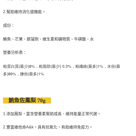
2.幫助維持消化道機能。
成份：
鮪魚、芒果、膠凝劑、維生素和礦物質、牛磺酸、水
營養分析表：
粗蛋白質(最少)8%，粗脂肪(最少) 0.3%，粗纖維(最多)1%，水份(最
多)89%，鹽份(最多)1%
鮪魚佐鳳梨
70g
1.添加鳳梨，富含營養素幫助成長、維持能量正常代謝。
2.豐富維他命A&k，具有抗氧化，有助維持免疫力。