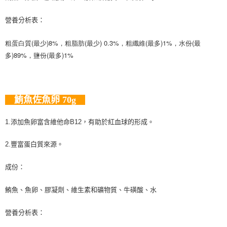
營養分析表：
粗蛋白質(最少)8%，粗脂肪(最少) 0.3%，粗纖維(最多)1%，水份(最
多)89%，鹽份(最多)1%
鮪魚佐魚卵
70g
1.添加魚卵富含維他命B12，有助於紅血球的形成。
2.豐富蛋白質來源。
成份：
鮪魚、魚卵、膠凝劑、維生素和礦物質、牛磺酸、水
營養分析表：