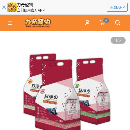
力奇寵物
開啟APP
立刻使用官方APP
0
1
/
5