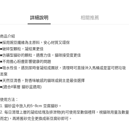
每筆NT$360
購買商品的店家。未經商家同意取消之訂單仍視為有效，需透過AFTEE先享
後付繳納相關費用。
宅配【偏遠地區-依黑貓物流所公告地區為主】
※ 交易是否成功請以「AFTEE先享後付 」之結帳頁面顯示為準，若有關於
是否繳費成功／繳費後需取消欲退款等相關疑問，請聯繫「AFTEE先享後付
詳細說明
相關推薦
每筆NT$250
客戶支援中心」
https://netprotections.freshdesk.com/support/home
【注意事項】
商品介紹
１．透過由恩沛科技股份有限公司提供之「AFTEE先享後付」服務完成之交
■採用豌豆纖維為主原料，安心材質又環保
易，需依本服務之必要範圍內提供個人資料，並將交易相關給付款項請求債
權轉讓予恩沛科技股份有限公司。
■破碎型顆粒，凝結果更佳
２．關於個人資料處理事宜，請瀏覽以下網址：
■仿礦型貓砂的顆粒，適應力佳，貓咪接受度更佳
https://aftee.tw/terms/#terms3
■不用擔心粉塵影響健康的問題
３．未成年的使用者請事先徵得法定代理人或監護人之同意方可使用
■吸水性佳，遇到尿時會凝結成團狀，清理時可直接沖入馬桶或是當可燃垃圾
「AFTEE先享後付」，若未經同意申辦者引起之損失，本公司不負相關責
任。
丟棄
４．使用「AFTEE先享後付」時，將依據個別帳號之用戶狀況，依本公司即
■天然豆清香，對香味敏感的貓咪或飼主是最佳選擇
時審查核予不同之上限額度；若仍有額度不足之情形，本公司將視審查結果
■(適合#單層 貓砂盆適用)
請求用戶進行身份認證。
５．嚴禁一人註冊多個帳號或使用他人資訊註冊。若發現惡意使用之情形，
使用方法：
恩沛科技股份有限公司將有權停止該用戶之使用額度並採取法律行動。
1. 貓砂盆中放入約5~8cm 豆腐貓砂。
2. 每日清理上層的凝結結塊及排泄物(約可使用至數個禮拜，視貓咪用量及數量
而定)，再將舊砂完全更換成新豆腐砂即可。