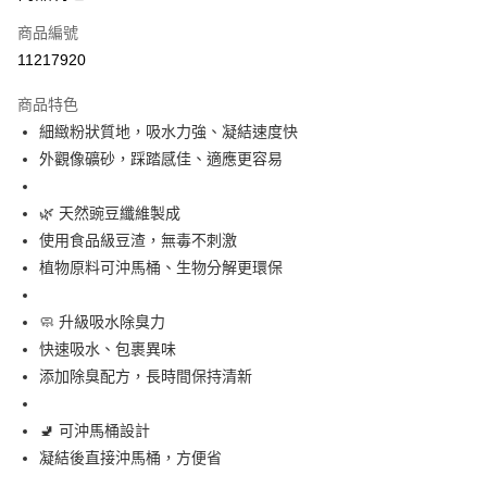
信用卡一次付款
商品編號
LINE Pay
11217920
Apple Pay
商品特色
悠遊付
細緻粉狀質地，吸水力強、凝結速度快
外觀像礦砂，踩踏感佳、適應更容易
AFTEE先享後付
相關說明
🌿 天然豌豆纖維製成
【關於「AFTEE先享後付」】
ATM付款
AFTEE先享後付是「在收到商品之後才付款」的支付方式。 讓您購物簡單
使用食品級豆渣，無毒不刺激
便利好安心！
植物原料可沖馬桶、生物分解更環保
１．簡單：不需註冊會員、不需綁卡、不需儲值。
運送方式
２．便利：只要手機號碼，簡訊認證，即可結帳。
３．安心：先確認商品／服務後，再付款。
🧼 升級吸水除臭力
宅配
快速吸水、包裹異味
每筆NT$110，滿NT$1,500(含以上)免運費
【「AFTEE先享後付」結帳流程】
１．於結帳方式選擇「AFTEE先享後付」後，將跳轉至「AFTEE先享後付」
添加除臭配方，長時間保持清新
單品免運費
結帳頁面，進行簡訊認證並確認金額後，即可完成結帳。
２．訂單成立數日內，您將收到繳費通知簡訊。
免運費
🚽 可沖馬桶設計
３．收到繳費通知簡訊後14天內，點擊此簡訊中的連結，可透過四大超商／
ATM／網路銀行／等多元方式進行付款，方視為交易完成。
凝結後直接沖馬桶，方便省
外島配送（黑貓宅急便－澎湖、金門、馬祖、綠島）
※ 請注意：結帳手續完成當下不需立刻繳費，但若您需要取消訂單，請聯絡