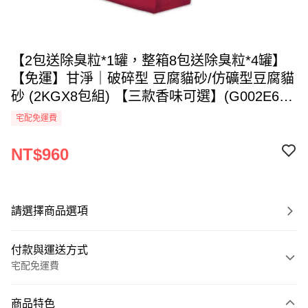
【2包送除臭粒*1罐，整箱8包送除臭粒*4罐】
【免運】甘淨｜破碎型 豆腐貓砂/仿礦型豆腐貓
砂 (2KGX8包組) 【三款香味可選】(G002E65-
1)
宅配免運費
NT$960
請選擇商品選項
付款與運送方式
宅配免運費
付款方式
商品特色