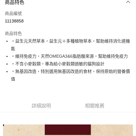
商品特色
信用卡一次付款
商品編號
LINE Pay
11138858
Apple Pay
商品特色
悠遊付
。益生元天然草本，益生元＋多種植物草本，幫助維持消化道機
能
AFTEE先享後付
。維持免疫力，天然OMEGA3&6脂肪酸來源，幫助維持免疫力
相關說明
。不含小麥穀類，專為給小麥穀類過敏的貓狗設計
【關於「AFTEE先享後付」】
ATM付款
AFTEE先享後付是「在收到商品之後才付款」的支付方式。 讓您購物簡單
。無基因改造，特別選用無基因改造的食材，保持原始的營養價
便利好安心！
值
１．簡單：不需註冊會員、不需綁卡、不需儲值。
運送方式
２．便利：只要手機號碼，簡訊認證，即可結帳。
３．安心：先確認商品／服務後，再付款。
宅配
每筆NT$110，滿NT$1,500(含以上)免運費
【「AFTEE先享後付」結帳流程】
詳細說明
相關推薦
１．於結帳方式選擇「AFTEE先享後付」後，將跳轉至「AFTEE先享後付」
宅配【偏遠地區-依黑貓物流所公告地區為主】
結帳頁面，進行簡訊認證並確認金額後，即可完成結帳。
２．訂單成立數日內，您將收到繳費通知簡訊。
每筆NT$250
３．收到繳費通知簡訊後14天內，點擊此簡訊中的連結，可透過四大超商／
ATM／網路銀行／等多元方式進行付款，方視為交易完成。