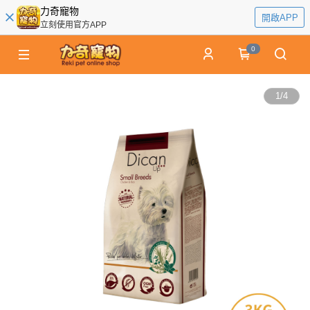
力奇寵物
開啟APP
立刻使用官方APP
0
1
/
4