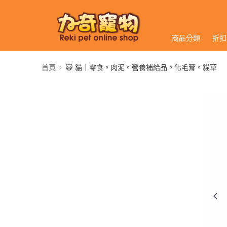
商品分類
折扣
首頁
😺 貓｜零食。肉泥。營養補給品。化毛膏。貓草