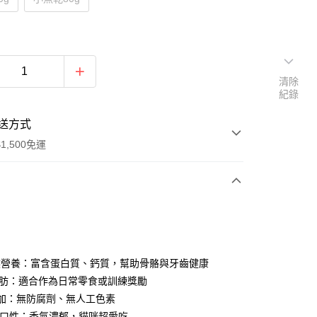
清除
紀錄
送方式
1,500免運
次付款
天然營養：富含蛋白質、鈣質，幫助骨骼與牙齒健康
低脂肪：適合作為日常零食或訓練獎勵
添加：無防腐劑、無人工色素
享後付
高適口性：香氣濃郁，貓咪超愛吃