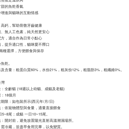
求債權轉
甘甜的魚乾香氣
２．關於
https://aft
中增進與貓咪的互動情感
３．未成
「AFTE
＋高鈣，幫助骨骼牙齒健康
任。
劑、無人工色素，純天然更安心
４．使用「
即時審查
配方，適合作為日常小點心
結果請求
貓，提升適口性，貓咪愛不釋口
５．嚴禁
80g兩種選擇，方便餵食與保存
形，恩沛
動。
小魚乾。
及含量：粗蛋白質60%，水份21%，粗灰份12%，粗脂肪3%，粗纖維0%。
台灣
：全齡貓 (18週以上幼貓、成貓及老貓)
：18個月
期限：如包裝所示(西元年/月/日)
法：依寵物體型與食量，適量直接餵食
日5~8尾；成貓 一日10~15尾。
法：開封前，避免放置陽光直射高溫潮濕場所。
，需冷藏，並盡早食用完畢，以免變質。