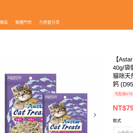
專區
實體門市
力奇愛分享
【As
40g/
貓咪天然
鈣 (D95
宅配滿NT$
NT$79
款式
小魚乾4