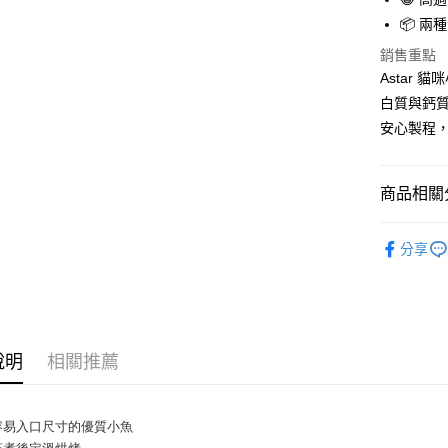
相關說明
📦 
【關於「A
ATM付款
AFTEE
銷售重點
便利好安
Astar
１．簡單
白質與鈣
２．便利
運送方式
３．安心
安心製程
宅配
【「AFT
每筆NT$1
１．於結帳
商品相關分
付」結帳
宅配【偏
２．訂單
😺 貓｜
３．收到繳
每筆NT$2
分享
／ATM／
※ 請注意
絡購買商品
先享後付
※ 交易是
是否繳費成
說明
相關推薦
付客戶支
【注意事
１．透過由
容易入口尺寸的優質小魚
交易，需
蒸煮後定溫烘烤