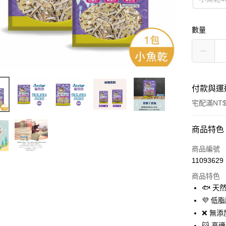
數量
付款與運
宅配滿NT$
付款方式
商品特色
信用卡一
商品編號
11093629
LINE Pay
商品特色
Apple Pay
🐟 
💜 
悠遊付
❌ 無
AFTEE先
😺 