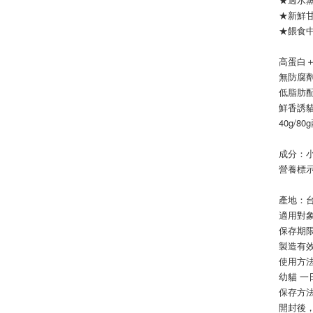
★新鮮
★餵食
高蛋白
無防腐
低脂肪
鮮香誘
40g/
成分：
營養標示
產地：
適用對象
保存期限
製造有效
使用方
幼貓 一
保存方
開封後