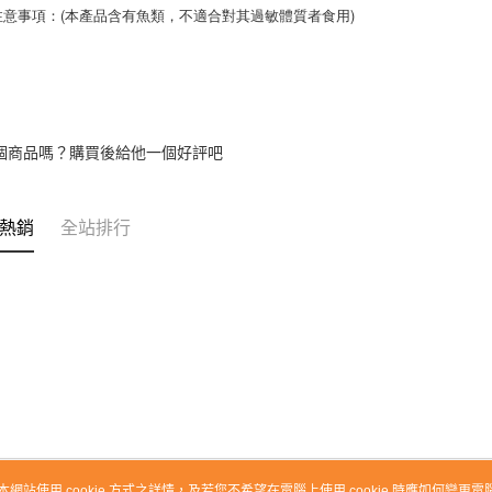
注意事項：(本產品含有魚類，不適合對其過敏體質者食用)
個商品嗎？購買後給他一個好評吧
熱銷
全站排行
本網站使用 cookie 方式之詳情，及若您不希望在電腦上使用 cookie 時應如何變更電腦的