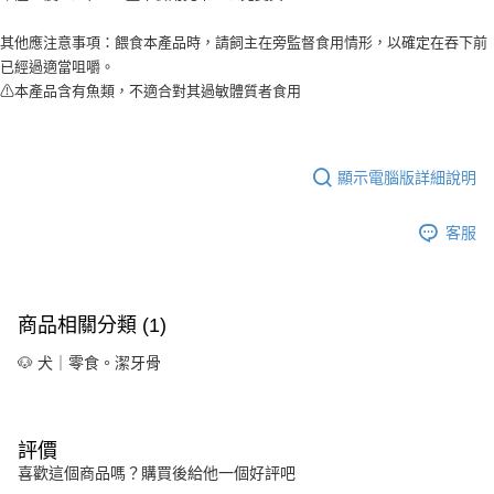
其他應注意事項：餵食本產品時，請飼主在旁監督食用情形，以確定在吞下前
已經過適當咀嚼。
⚠本產品含有魚類，不適合對其過敏體質者食用
顯示電腦版詳細說明
客服
商品相關分類 (1)
🐶 犬｜零食。潔牙骨
評價
喜歡這個商品嗎？購買後給他一個好評吧