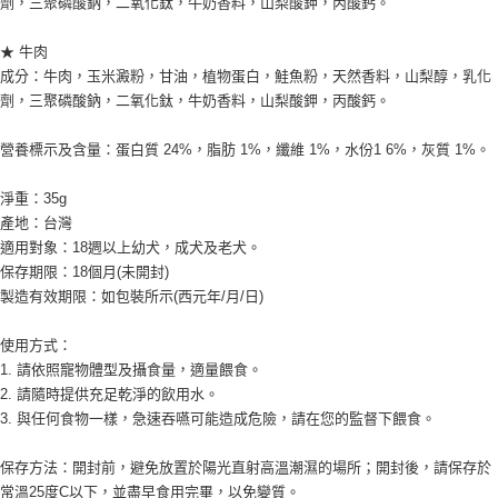
劑，三聚磷酸鈉，二氧化鈦，牛奶香料，山梨酸鉀，丙酸鈣。
後付繳納相關費用。
※ 交易是否成功請以「AFTEE先享後付 」之結帳頁面顯示為準，若有關於
★ 牛肉
是否繳費成功／繳費後需取消欲退款等相關疑問，請聯繫「AFTEE先享後付
客戶支援中心」
https://netprotections.freshdesk.com/support/home
成分：牛肉，玉米澱粉，甘油，植物蛋白，鮭魚粉，天然香料，山梨醇，乳化
劑，三聚磷酸鈉，二氧化鈦，牛奶香料，山梨酸鉀，丙酸鈣。
【注意事項】
１．透過由恩沛科技股份有限公司提供之「AFTEE先享後付」服務完成之交
營養標示及含量：蛋白質 24%，脂肪 1%，纖維 1%，水份1 6%，灰質 1%。
易，需依本服務之必要範圍內提供個人資料，並將交易相關給付款項請求債
權轉讓予恩沛科技股份有限公司。
２．關於個人資料處理事宜，請瀏覽以下網址：
淨重：35g
https://aftee.tw/terms/#terms3
產地：台灣
３．未成年的使用者請事先徵得法定代理人或監護人之同意方可使用
適用對象：18週以上幼犬，成犬及老犬。
「AFTEE先享後付」，若未經同意申辦者引起之損失，本公司不負相關責
保存期限：18個月(未開封)
任。
４．使用「AFTEE先享後付」時，將依據個別帳號之用戶狀況，依本公司即
製造有效期限：如包裝所示(西元年/月/日)
時審查核予不同之上限額度；若仍有額度不足之情形，本公司將視審查結果
請求用戶進行身份認證。
使用方式：
５．嚴禁一人註冊多個帳號或使用他人資訊註冊。若發現惡意使用之情形，
1. 請依照寵物體型及攝食量，適量餵食。
恩沛科技股份有限公司將有權停止該用戶之使用額度並採取法律行動。
2. 請隨時提供充足乾淨的飲用水。
3. 與任何食物一樣，急速吞嚥可能造成危險，請在您的監督下餵食。
保存方法：開封前，避免放置於陽光直射高溫潮濕的場所；開封後，請保存於
常溫25度C以下，並盡早食用完畢，以免變質。