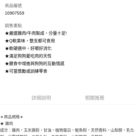
商品編號
LINE Pay
10907559
Apple Pay
銷售重點
悠遊付
★嚴選雞肉/牛肉製成，分量十足!
★Q軟美味，整支都可食用
AFTEE先享後付
★軟硬適中，好嚼好消化
相關說明
★滿足狗狗愛吃肉的天性
【關於「AFTEE先享後付」】
ATM付款
AFTEE先享後付是「在收到商品之後才付款」的支付方式。 讓您購物簡單
★餵食中增進與狗狗的互動情感
便利好安心！
★可當獎勵或訓練零食
１．簡單：不需註冊會員、不需綁卡、不需儲值。
運送方式
２．便利：只要手機號碼，簡訊認證，即可結帳。
３．安心：先確認商品／服務後，再付款。
宅配
每筆NT$110，滿NT$1,500(含以上)免運費
【「AFTEE先享後付」結帳流程】
詳細說明
相關推薦
１．於結帳方式選擇「AFTEE先享後付」後，將跳轉至「AFTEE先享後付」
宅配【偏遠地區-依黑貓物流所公告地區為主】
結帳頁面，進行簡訊認證並確認金額後，即可完成結帳。
２．訂單成立數日內，您將收到繳費通知簡訊。
每筆NT$250
🔸商品規格🔸
３．收到繳費通知簡訊後14天內，點擊此簡訊中的連結，可透過四大超商／
ATM／網路銀行／等多元方式進行付款，方視為交易完成。
★ 雞肉
※ 請注意：結帳手續完成當下不需立刻繳費，但若您需要取消訂單，請聯絡
成分：雞肉，玉米澱粉，甘油，植物蛋白，鮭魚粉，天然香料，山梨醇，乳化
購買商品的店家。未經商家同意取消之訂單仍視為有效，需透過AFTEE先享