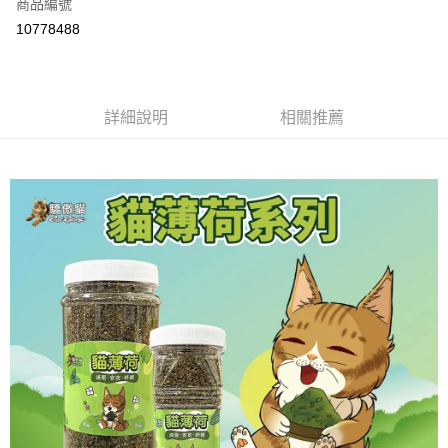
商品編號
LINE Pay
10778488
Apple Pay
悠遊付
詳細說明
相關推薦
AFTEE先享後付
相關說明
【關於「AFTEE先享後付」】
ATM付款
AFTEE先享後付是「在收到商品之後才付款」的支付方式。 讓您購物簡單
便利好安心！
１．簡單：不需註冊會員、不需綁卡、不需儲值。
運送方式
２．便利：只要手機號碼，簡訊認證，即可結帳。
３．安心：先確認商品／服務後，再付款。
宅配
每筆NT$110，滿NT$1,500(含以上)免運費
【「AFTEE先享後付」結帳流程】
１．於結帳方式選擇「AFTEE先享後付」後，將跳轉至「AFTEE先享後付」
宅配【偏遠地區-依黑貓物流所公告地區為主】
結帳頁面，進行簡訊認證並確認金額後，即可完成結帳。
２．訂單成立數日內，您將收到繳費通知簡訊。
每筆NT$250
３．收到繳費通知簡訊後14天內，點擊此簡訊中的連結，可透過四大超商／
ATM／網路銀行／等多元方式進行付款，方視為交易完成。
※ 請注意：結帳手續完成當下不需立刻繳費，但若您需要取消訂單，請聯絡
購買商品的店家。未經商家同意取消之訂單仍視為有效，需透過AFTEE先享
後付繳納相關費用。