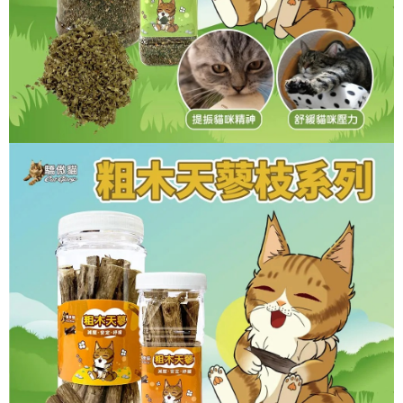
※ 交易是否成功請以「AFTEE先享後付 」之結帳頁面顯示為準，若有關於
是否繳費成功／繳費後需取消欲退款等相關疑問，請聯繫「AFTEE先享後付
客戶支援中心」
https://netprotections.freshdesk.com/support/home
【注意事項】
１．透過由恩沛科技股份有限公司提供之「AFTEE先享後付」服務完成之交
易，需依本服務之必要範圍內提供個人資料，並將交易相關給付款項請求債
權轉讓予恩沛科技股份有限公司。
２．關於個人資料處理事宜，請瀏覽以下網址：
https://aftee.tw/terms/#terms3
３．未成年的使用者請事先徵得法定代理人或監護人之同意方可使用
「AFTEE先享後付」，若未經同意申辦者引起之損失，本公司不負相關責
任。
４．使用「AFTEE先享後付」時，將依據個別帳號之用戶狀況，依本公司即
時審查核予不同之上限額度；若仍有額度不足之情形，本公司將視審查結果
請求用戶進行身份認證。
５．嚴禁一人註冊多個帳號或使用他人資訊註冊。若發現惡意使用之情形，
恩沛科技股份有限公司將有權停止該用戶之使用額度並採取法律行動。