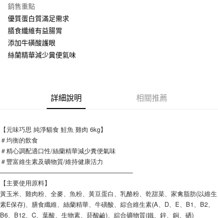
銷售重點
悠遊付
優質蛋白質滿足需求
膳食纖維有益腸胃
AFTEE先享後付
添加牛磺酸護眼
相關說明
絲蘭精華減少糞便氣味
【關於「AFTEE先享後付」】
ATM付款
AFTEE先享後付是「在收到商品之後才付款」的支付方式。 讓您購物簡單
便利好安心！
１．簡單：不需註冊會員、不需綁卡、不需儲值。
運送方式
２．便利：只要手機號碼，簡訊認證，即可結帳。
詳細說明
相關推薦
３．安心：先確認商品／服務後，再付款。
宅配
每筆NT$110，滿NT$1,500(含以上)免運費
【「AFTEE先享後付」結帳流程】
１．於結帳方式選擇「AFTEE先享後付」後，將跳轉至「AFTEE先享後付」
【元味巧思 純淨貓食 鮭魚 雞肉 6kg】
外島配送（黑貓宅急便－澎湖、金門、馬祖、綠島）
結帳頁面，進行簡訊認證並確認金額後，即可完成結帳。
＃均衡的飲食
２．訂單成立數日內，您將收到繳費通知簡訊。
每筆NT$360
＃精心調配適口性/絲蘭精華減少糞便氣味
３．收到繳費通知簡訊後14天內，點擊此簡訊中的連結，可透過四大超商／
＃豐富維生素及礦物質/維持健康活力
ATM／網路銀行／等多元方式進行付款，方視為交易完成。
宅配【偏遠地區-依黑貓物流所公告地區為主】
—————————————————————
※ 請注意：結帳手續完成當下不需立刻繳費，但若您需要取消訂單，請聯絡
每筆NT$250
購買商品的店家。未經商家同意取消之訂單仍視為有效，需透過AFTEE先享
【主要使用原料】
後付繳納相關費用。
黃玉米、雞肉粉、全麥、魚粉、黃豆蛋白、乳酪粉、乾甜菜、家禽脂肪(以維生
※ 交易是否成功請以「AFTEE先享後付 」之結帳頁面顯示為準，若有關於
素E保存)、膳食纖維、絲蘭精華、牛磺酸、綜合維生素(A、D、E、B1、B2、
是否繳費成功／繳費後需取消欲退款等相關疑問，請聯繫「AFTEE先享後付
B6、B12、C、葉酸、生物素、菸酸鹼)、綜合礦物質(鐵、鋅、銅、硒)
客戶支援中心」
https://netprotections.freshdesk.com/support/home