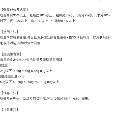
【注意事項】
【營養成分及含量】
１．透過由恩沛科技股份有限公司提供之「AFTEE先享後付」服務完成之交
粗蛋白質30%以上、粗脂肪10%以上、粗纖維5%以下,灰分9%以下,水分10%
易，需依本服務之必要範圍內提供個人資料，並將交易相關給付款項請求債
以下、鈣1.3%以上、磷0.8%以上、牛磺酸0.1%以上
權轉讓予恩沛科技股份有限公司。
２．關於個人資料處理事宜，請瀏覽以下網址：
https://aftee.tw/terms/#terms3
【使用方法】
３．未成年的使用者請事先徵得法定代理人或監護人之同意方可使用
請參考建議餵食量,每日給食2~3次,餵食量依個別貓咪活動程度、健康狀況(食
「AFTEE先享後付」，若未經同意申辦者引起之損失，本公司不負相關責
慾或排泄情形)加以適當調整
任。
４．使用「AFTEE先享後付」時，將依據個別帳號之用戶狀況，依本公司即
時審查核予不同之上限額度；若仍有額度不足之情形，本公司將視審查結果
【建議餵食量】
請求用戶進行身份認證。
每日給食2~3次,並依活動量及體型適當增減
５．嚴禁一人註冊多個帳號或使用他人資訊註冊。若發現惡意使用之情形，
[體重]
恩沛科技股份有限公司將有權停止該用戶之使用額度並採取法律行動。
2kg以下 2-4kg 4-6kg 6-8kg 8kg以上
[建議餵食量(g/日)]
50g以下 40-70g 50-90g 60-110g 80g以上
【保存方法】
請儲放於乾燥、陰涼及無蟲害處,開封後請於1個月內食用完畢。
【注意事項】