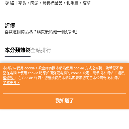
😺 貓｜零食。肉泥。營養補給品。化毛膏。貓草
評價
喜歡這個商品嗎？購買後給他一個好評吧
本分類熱銷
全站排行
本網站中使用 cookie，欲查詢有關本網站使用 cookie 方式之詳情，及若您不希
熱門標籤
望在電腦上使用 cookie 時應如何變更電腦的 cookie 設定，請參閱本網站「
隱私
權條款
」之 Cookie 聲明。您繼續使用本網站即表示您同意本公司得按本網站使
用條款之 Cookie 聲明使用 cookie。
了解更多 >
我知道了