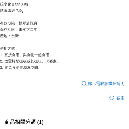
※ 請注意：結帳手續完成當下不需立刻繳費，但若您需要取消訂單，請聯絡
碳水化合物10.9g
每筆NT$250
購買商品的店家。未經商家同意取消之訂單仍視為有效，需透過AFTEE先享
膳食纖維 7.9g
後付繳納相關費用。
※ 交易是否成功請以「AFTEE先享後付 」之結帳頁面顯示為準，若有關於
是否繳費成功／繳費後需取消欲退款等相關疑問，請聯繫「AFTEE先享後付
有效期限：標示於瓶身
客戶支援中心」
https://netprotections.freshdesk.com/support/home
保存期限：未開封二年
產地：台灣
【注意事項】
１．透過由恩沛科技股份有限公司提供之「AFTEE先享後付」服務完成之交
易，需依本服務之必要範圍內提供個人資料，並將交易相關給付款項請求債
使用方式：
權轉讓予恩沛科技股份有限公司。
1. 直接食用、與食物一起食用。
２．關於個人資料處理事宜，請瀏覽以下網址：
2. 放置於貓抓板或其抓咬、玩耍處。
https://aftee.tw/terms/#terms3
3. 避免收納在潮濕空間。
３．未成年的使用者請事先徵得法定代理人或監護人之同意方可使用
「AFTEE先享後付」，若未經同意申辦者引起之損失，本公司不負相關責
任。
４．使用「AFTEE先享後付」時，將依據個別帳號之用戶狀況，依本公司即
顯示電腦版詳細說明
時審查核予不同之上限額度；若仍有額度不足之情形，本公司將視審查結果
請求用戶進行身份認證。
客服
５．嚴禁一人註冊多個帳號或使用他人資訊註冊。若發現惡意使用之情形，
恩沛科技股份有限公司將有權停止該用戶之使用額度並採取法律行動。
商品相關分類 (1)