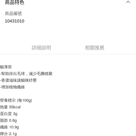
商品特色
信用卡一次付款
商品編號
LINE Pay
10431010
Apple Pay
悠遊付
詳細說明
相關推薦
AFTEE先享後付
相關說明
【關於「AFTEE先享後付」】
貓薄荷
ATM付款
AFTEE先享後付是「在收到商品之後才付款」的支付方式。 讓您購物簡單
-幫助排出毛球，減少毛團積聚
便利好安心！
-香濃滋味讓貓咪紓壓
１．簡單：不需註冊會員、不需綁卡、不需儲值。
運送方式
-增加植物纖維
２．便利：只要手機號碼，簡訊認證，即可結帳。
３．安心：先確認商品／服務後，再付款。
宅配
營養標示 (每100g)
每筆NT$110，滿NT$1,500(含以上)免運費
【「AFTEE先享後付」結帳流程】
熱量 55kcal
１．於結帳方式選擇「AFTEE先享後付」後，將跳轉至「AFTEE先享後付」
蛋白質 3g
外島配送（黑貓宅急便－澎湖、金門、馬祖、綠島）
結帳頁面，進行簡訊認證並確認金額後，即可完成結帳。
脂肪 0.6g
２．訂單成立數日內，您將收到繳費通知簡訊。
每筆NT$360
３．收到繳費通知簡訊後14天內，點擊此簡訊中的連結，可透過四大超商／
纖維 10.9g
ATM／網路銀行／等多元方式進行付款，方視為交易完成。
輝分 2.1g
宅配【偏遠地區-依黑貓物流所公告地區為主】